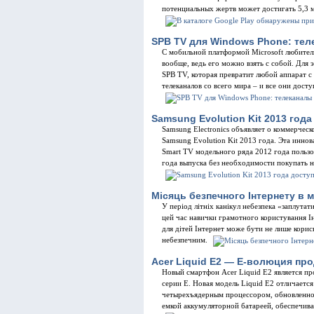
потенциальных жертв может достигать 5,3 
SPB TV для Windows Phone: тел
С мобильной платформой Microsoft любители
вообще, ведь его можно взять с собой. Для 
SPB TV, которая превратит любой аппарат с
телеканалов со всего мира – и все они дос
Samsung Evolution Kit 2013 год
Samsung Electronics объявляет о коммерчес
Samsung Evolution Kit 2013 года. Эта инно
Smart TV модельного ряда 2012 года польз
года выпуска без необходимости покупать н
Місяць безпечного Інтернету в 
У період літніх канікул небезпека «заплутат
цей час навички грамотного користування Ін
для дітей Інтернет може бути не лише корисн
небезпечним.
Acer Liquid E2 — Е-волюция пр
Новый смартфон Acer Liquid E2 является п
серии E. Новая модель Liquid E2 отличаетс
четырехъядерным процессором, обновленной
емкой аккумуляторной батареей, обеспечи