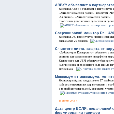
ABBYY объявляет о партнерстве
Компания ABBYY объявляет о партнерстве с
«Антология русской поэзии», проектом «Чи
«Сретение». «Антология русской поэзии» –
озвученных российскими артистами и прои
Сверхширокий монитор Dell U2
Компания Dell презентует в Украине сверх
диагональю 29 дюймов.
С чистого листа: защита от виру
«Лаборатория Касперского» объявляет о вы
системы для современного интерфейса загр
Касперского для UEFI обеспечит безопасную
наличие в них вредоносного кода ещё до н
антивируса.
Максимум от максимума: монито
Корпорация iiyama представляет 27-дюймо
набором современных характеристик и осо
с точной цветопередачей, широкими углами
16 апреля 2013 г
Дата-центр ВОЛЯ: новая линейк
формировании тарифов