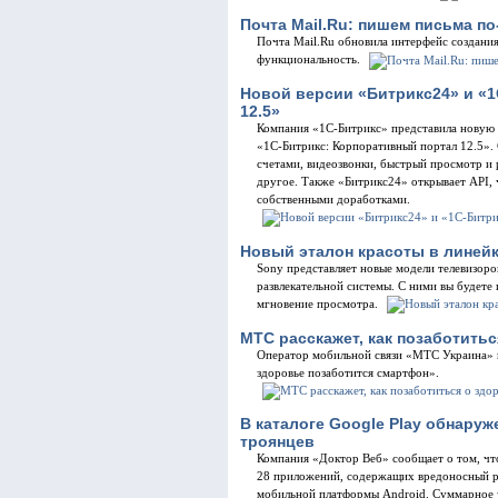
Почта Mail.Ru: пишем письма п
Почта Mail.Ru обновила интерфейс создания 
функциональность.
Новой версии «Битрикс24» и «
12.5»
Компания «1С-Битрикс» представила новую 
«1С-Битрикс: Корпоративный портал 12.5».
счетами, видеозвонки, быстрый просмотр и
другое. Также «Битрикс24» открывает API, 
собственными доработками.
Новый эталон красоты в линей
Sony представляет новые модели телевизор
развлекательной системы. С ними вы будете
мгновение просмотра.
МТС расскажет, как позаботить
Оператор мобильной связи «МТС Украина» п
здоровье позаботится смартфон».
В каталоге Google Play обнару
троянцев
Компания «Доктор Веб» сообщает о том, чт
28 приложений, содержащих вредоносный р
мобильной платформы Android. Суммарное чи