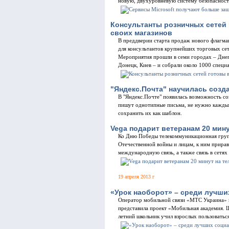
новую, двухуровневую систему безопасности
Консультанты розничных сетей 
своих магазинов
В преддверии старта продаж нового флагма
для консультантов крупнейших торговых сет
Мероприятия прошли в семи городах – Днеп
Донецк, Киев – и собрали около 1000 специ
"Яндекс.Почта" научилась соз
В "Яндекс.Почте" появилась возможность со
пишут однотипные письма, не нужно каждый 
сохранить их как шаблон.
Vega подарит ветеранам 20 мин
Ко Дню Победы телекоммуникационная групп
Отечественной войны и лицам, к ним прир
международную связь, а также связь в сетя
19 апреля 2013 г
«Урок наоборот» – среди лучш
Оператор мобильной связи «МТС Украина»
представила проект «Мобильная академия. Ш
летний школьник учил взрослых пользовать