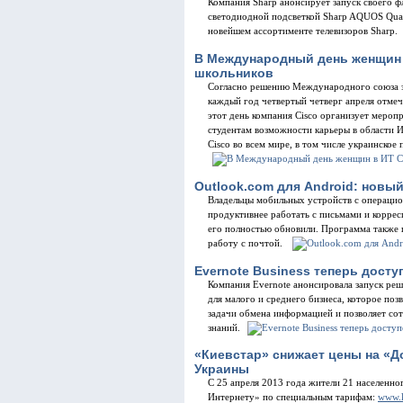
Компания Sharp анонсирует запуск своего ф
светодиодной подсветкой Sharp AQUOS Quat
новейшем ассортименте телевизоров Sharp.
В Международный день женщин 
школьников
Согласно решению Международного союза эле
каждый год четвертый четверг апреля отме
этот день компания Cisco организует мероп
студентам возможности карьеры в области 
Cisco во всем мире, в том числе украинское 
Outlook.com для Android: новы
Владельцы мобильных устройств с операцио
продуктивнее работать с письмами и коррес
его полностью обновили. Программа также
работу с почтой.
Evernote Business теперь досту
Компания Evernote анонсировала запуск реш
для малого и среднего бизнеса, которое по
задачи обмена информацией и позволяет со
знаний.
«Киевстар» снижает цены на «Д
Украины
С 25 апреля 2013 года жители 21 населенн
Интернету» по специальным тарифам:
www.ky