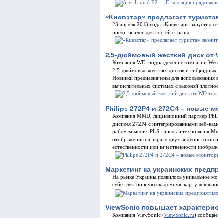
«Киевстар» предлагает туристам
23 апреля 2013 года «Киевстар» запустил с
предназначен для гостей страны.
2,5-дюймовый жесткий диск от
Компания WD, подразделение компании Weste
2,5-дюймовых жестких дисков и гибридных 
Новинки предназначены для использования 
вычислительных системах с высокой плотно
Philips 272P4 и 272С4 – новые
Компания MMD, лицензионный партнер Phili
дисплея 272P4 с интегрированными веб-кам
рабочем месте. PLS-панель и технология M
отображения на экране двух видеопотоков и
естественности или качественности изобра
Маркетинг на украинских предп
На рынке Украины появилось уникальное мо
себе электронную скидочную карту лояльно
ViewSonic повышает характери
Компания ViewSonic (
ViewSonic.ru
) сообщае