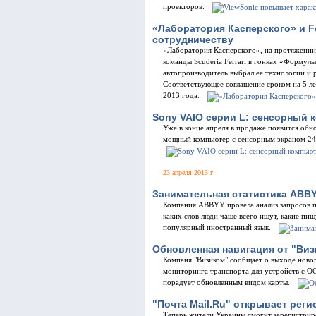
проекторов.
«Лаборатория Касперского» и Fer
сотрудничеству
«Лаборатория Касперского», на протяжени
команды Scuderia Ferrari в гонках «Формулы
автопроизводитель выбрал ее технологии и
Соответствующее соглашение сроком на 5 ле
2013 года.
Sony VAIO серии L: сенсорный 
Уже в конце апреля в продаже появится обн
мощный компьютер с сенсорным экраном 24
23 апреля 2013 г
Занимательная статистика ABBY
Компания ABBYY провела анализ запросов по
каких слов люди чаще всего ищут, какие пи
популярный иностранный язык.
Обновленная навигация от "Виз
Компаня "Визиком" сообщает о выходе ново
мониторинга транспорта для устройств с ОС
порадует обновленным видом карты.
"Почта Mail.Ru" открывает рег
Теперь жители Украины смогут зарегистриро