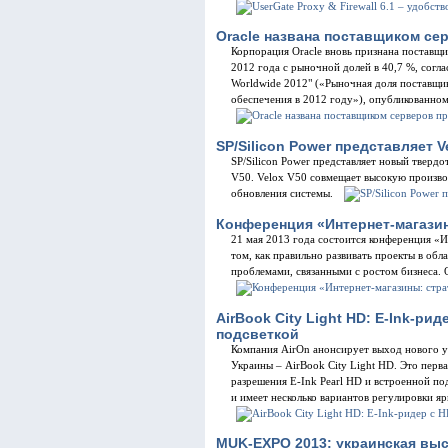
Oracle названа поставщиком се
Корпорация Oracle вновь признана поставщ
2012 года с рыночной долей в 40,7 %, соглас
Worldwide 2012" («Рыночная доля поставщи
обеспечения в 2012 году»), опубликованном
SP/Silicon Power представляет V
SP/Silicon Power представляет новый твердо
V50. Velox V50 совмещает высокую произво
обновления системы.
Конференция «Интернет-магазин
21 мая 2013 года состоится конференция «
том, как правильно развивать проекты в обл
проблемами, связанными с ростом бизнеса.
AirBook City Light HD: E-Ink-ри
подсветкой
Компания AirOn анонсирует выход нового у
Украины – AirBook City Light HD. Это перва
разрешения E-Ink Pearl HD и встроенной по
и имеет несколько вариантов регулировки яр
MUK-EXPO 2013: украинская выс