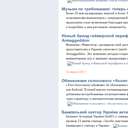
Музыка по требованию: теперь 
Более 20 млн музыкальных записей и более 
пользователям компьютеров с операционной
предоплаты стало возможным благодаря про
и подробнее о нем рассказали специалисты.
Новый бренд геймерской перифе
Armaggeddon
Компания «Навигатор» расширила свой дист
представителем в Украине азиатского (штаб
Armaggeddon. Это компания, которая созда
компьютерных игр и занимает лидирующие п
24 апреля 2013 г
Обновление голосового «Ассист
i-Free Innovations объявляет об обновлени
для Android. В новой версии оптимизирован
добавлены востребованные пользователями 
через гарнитуру и автоматическая активаци
Банківський сектор України акт
Інтернет Асоціація України (ІнАУ) у співпр
провела 23 квітня семінар «Засоби залучення
банківського сектору в Україні».