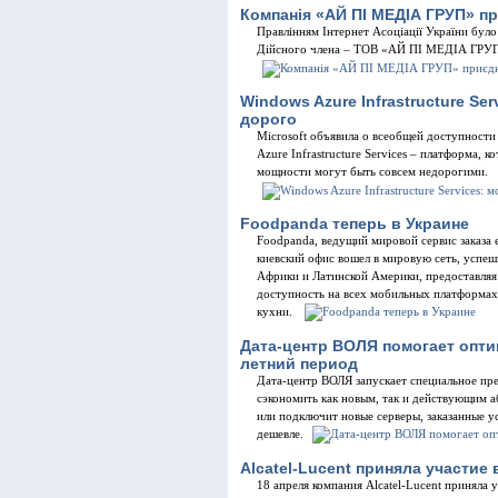
Компанія «АЙ ПІ МЕДІА ГРУП» пр
Правлінням Інтернет Асоціації України бул
Дійсного члена – ТОВ «АЙ ПІ МЕДІА ГРУП» (
Windows Azure Infrastructure Se
дорого
Microsoft объявила о всеобщей доступности
Azure Infrastructure Services – платформа, 
мощности могут быть совсем недорогими.
Foodpanda теперь в Украине
Foodpanda, ведущий мировой сервис заказа е
киевский офис вошел в мировую сеть, успе
Африки и Латинской Америки, предоставляя
доступность на всех мобильных платформах
кухни.
Дата-центр ВОЛЯ помогает опти
летний период
Дата-центр ВОЛЯ запускает специальное пре
сэкономить как новым, так и действующим аб
или подключит новые серверы, заказанные у
дешевле.
Alcatel-Lucent приняла участие
18 апреля компания Alcatel-Lucent приняла