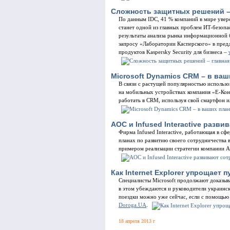
Сложность защитных решений –
По данным IDC, 41 % компаний в мире увер
станет одной из главных проблем ИT-безопа
результаты анализа рынка информационной б
запросу «Лаборатории Касперского» в пред
продуктов Kaspersky Security для бизнеса –
Microsoft Dynamics CRM – в ва
В связи с растущей популярностью использ
на мобильных устройствах компания «Е-Кон
работать в СRM, используя свой смартфон и
AOC и Infused Interactive разв
Фирма Infused Interactive, работающая в с
планах по развитию своего сотрудничества 
примером реализации стратегии компании A
Как Internet Explorer упрощает 
Специалисты Microsoft продолжают доказыва
в этом убеждаются и руководители украинс
поездки можно уже сейчас, если с помощью I
Doroga.UA
.
18 апреля 2013 г