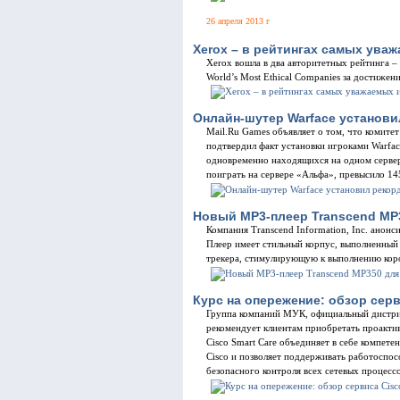
26 апреля 2013 г
Xerox – в рейтингах самых ува
Xerox вошла в два авторитетных рейтинга – 
World’s Most Ethical Companies за достижени
Онлайн-шутер Warface установи
Mail.Ru Games объявляет о том, что комите
подтвердил факт установки игроками Warfac
одновременно находящихся на одном сервер
поиграть на сервере «Альфа», превысило 14
Новый MP3-плеер Transcend MP
Компания Transcend Information, Inc. анон
Плеер имеет стильный корпус, выполненный
трекера, стимулирующую к выполнению кор
Курс на опережение: обзор серв
Группа компаний МУК, официальный дистри
рекомендует клиентам приобретать проакти
Cisco Smart Care объединяет в себе компет
Cisco и позволяет поддерживать работоспос
безопасного контроля всех сетевых процессо