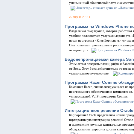
уменьшенной абонентской плате ежемесячны
25 апреля 2013 г
Программа на Windows Phone по
Владельцам смартфонов, которые работают 
удобнее пользоваться услугами аэропорта «
новая программа «Киев Борисполь» от укра
Она позволяет просматривать расписание рей
от аэропорта.
Водонепроницаемая камера So
Этим летом покорять пляжи, рифы и бассейн
от Sony. Этот боец действительно готов ко
увлекательное путешествие.
Программа Razer Comms объеди
Компания Razer, специализирующаяся на пр
программного обеспечения и компьютеров, о
универсальной VoIP-программы Comms.
Интеграционное решение Oracle
Корпорация Oracle представила новый проду
корпоративную интеграцию решений Oracle 
и выполнение крупных капитальных проекто
обслуживания, упростив доступ к информаци