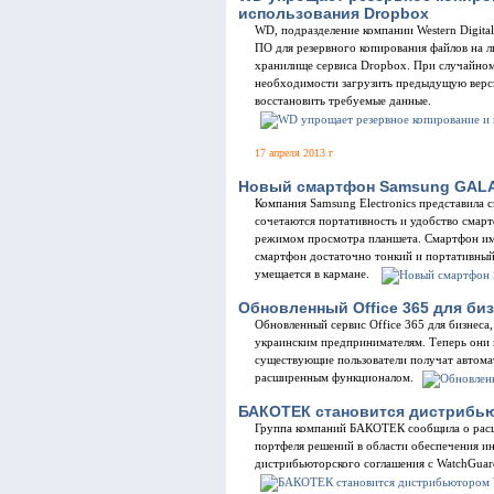
использования Dropbox
WD, подразделение компании Western Digita
ПО для резервного копирования файлов на 
хранилище сервиса Dropbox. При случайном 
необходимости загрузить предыдущую верс
восстановить требуемые данные.
17 апреля 2013 г
Новый смартфон Samsung GALA
Компания Samsung Electronics представила
сочетаются портативность и удобство сма
режимом просмотра планшета. Смартфон им
смартфон достаточно тонкий и портативный,
умещается в кармане.
Обновленный Office 365 для биз
Обновленный сервис Office 365 для бизнеса,
украинским предпринимателям. Теперь они м
существующие пользователи получат автома
расширенным функционалом.
БАКОТЕК становится дистрибью
Группа компаний БАКОТЕК сообщила о расш
портфеля решений в области обеспечения 
дистрибьюторского соглашения с WatchGuar