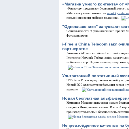
«Магазин умного контента» от «
«Киевстар» предлагает бесплатный доступ к
«Магазин умного контента»
smart.kyivstar.u
пользой провести майские праздники.
"Одноклассники" запускают фо
Социальная сеть "Одноклассники", проект Ma
фотоконкурсов.
i-Free и China Telecom заключи
партнерстве
Компания i-Free и китайский сотовый операт
Interactive Network Technologies, заключил
мобильных игр. Подписание партнерского д
Ультратонкий портативный жест
SP/Silicon Power представляет новый ультр
Новый D20 отличается небольшим весом и у
кармане.
Новая бесплатная альфа-версия
Компания Magento выпустила новую бесплат
создания Интернет-магазинов. В новой вер
производительность и безопасность системы,
Непревзойденное качество на 