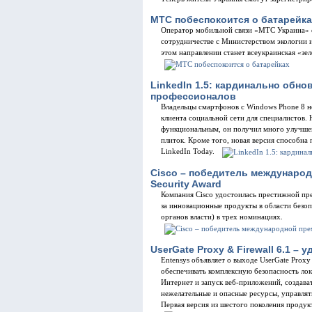
МТС побеспокоится о батарейка
Оператор мобильной связи «МТС Украина» 
сотрудничестве с Министерством экологии
этом направлении станет всеукраинская «зе
LinkedIn 1.5: кардинально обн
профессионалов
Владельцы смартфонов с Windows Phone 8 н
клиента социальной сети для специалистов.
функциональным, он получил много улучше
плиток. Кроме того, новая версия способна
LinkedIn Today.
Cisco – победитель международ
Security Award
Компания Cisco удостоилась престижной пр
за инновационные продукты в области безо
органов власти) в трех номинациях.
UserGate Proxy & Firewall 6.1 –
Entensys объявляет о выходе UserGate Prox
обеспечивать комплексную безопасность лок
Интернет и запуск веб-приложений, создав
нежелательные и опасные ресурсы, управлят
Первая версия из шестого поколения продук