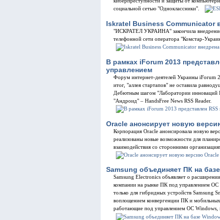
киберпреступности и защиты от компьютерны
социальной сетью "Одноклассники".
Iskratel Business Communicator
"ИСКРАТЕЛ УКРАИНА" закончила внедрение п
телефонной сети оператора "Комстар-Украин
В рамках iForum 2013 представл
управлением
Форум интернет-деятелей Украины iForum 2
итог, "аллея стартапов" не оставила равно
Дебютным шагом "Лаборатории инноваций К
"Андроид" – HandsFree News RSS Reader.
Oracle анонсирует новую версию 
Корпорация Oracle анонсировала новую верси
реализованы новые возможности для планиро
взаимодействия со сторонними организация
Samsung объединяет ПК на базе
Samsung Electronics объявляет о расширени
компании на рынке ПК под управлением ОС 
только для гибридных устройств Samsung Sm
воплощением конвергенции ПК и мобильных 
работающие под управлением ОС Windows, 