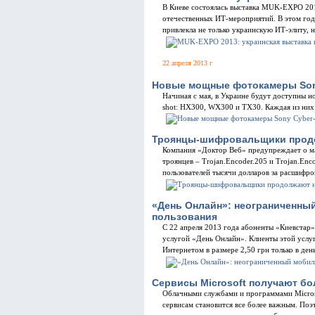
В Киеве состоялась выставка MUK-EXPO 20
отечественных ИТ-мероприятий. В этом го
привлекла не только украинскую ИТ-элиту, н
22 апреля 2013 г
Новые мощные фотокамеры Son
Начиная с мая, в Украине будут доступны 
shot: HX300, WX300 и TX30. Каждая из них
Троянцы-шифровальщики продо
Компания «Доктор Веб» предупреждает о м
троянцев – Trojan.Encoder.205 и Trojan.Enc
пользователей тысячи долларов за расшифро
«День Онлайн»: неограниченны
пользования
С 22 апреля 2013 года абоненты «Киевстар»
услугой «День Онлайн». Клиенты этой услуг
Интернетом в размере 2,50 грн только в ден
Сервисы Microsoft получают б
Облачными службами и программами Microsof
сервисам становится все более важным. Поэ