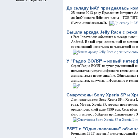
только с разрешения .
До складу ІнАУ приєдналась комп
25 квітня 2013 року Правлінням Інтернет А
до ІнАУ нового Дійсного члена – ТОВ 
([www.intertelecom.ua]).
Вышла аркада Jelly Race с реж
i-Free Innovations объявляет о выходе новой
Android. В этой игре, основанной на механ
соревнований нескольких пользователей на 
У "Радио ВОЛЯ" – новый интер
Серви"Радио ВОЛЯ" получил улучшенный ин
пользователи услуги цифрового телевидения
аудиоканалы в новом дизайне. Обновленная
аудиоканала, получить информацию о текуще
Смартфоны Sony Xperia SP и Xpe
Две новые модели Sony Xperia SP и Xperia 
года. Модель Xperia SP, которая поддержива
ориентировочной цене 4999 грн. Смартфон 
фото и видео, обойдется приблизительно в 3
ESET и "Одноклассники" объявл
Компания ESET, ведущий международный ра