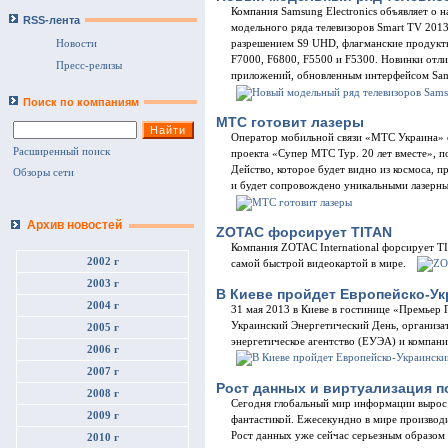
Компания Samsung Electronics объявляет о 
RSS-лента
модельного ряда телевизоров Smart TV 2013
Новости
разрешением S9 UHD, флагманские продукты
F7000, F6800, F5500 и F5300. Новинки отл
Пресс-релизы
приложений, обновленным интерфейсом Sa
Поиск по компаниям
МТС готовит лазеры
Оператор мобильной связи «МТС Украина» о
Расширенный поиск
проекта «Супер МТС Тур. 20 лет вместе», п
Действо, которое будет видно из космоса, 
Обзоры сети
и будет сопровождено уникальными лазерн
Архив новостей
ZOTAC форсирует TITAN
Компания ZOTAC International форсирует 
2002 г
самой быстрой видеокартой в мире.
2003 г
В Киеве пройдет Европейско-Ук
2004 г
31 мая 2013 в Киеве в гостинице «Премьер 
Украинский Энергетический День, организа
2005 г
энергетическое агентство (ЕУЭА) и компани
2006 г
2007 г
Рост данных и виртуализация п
2008 г
Сегодня глобальный мир информации вырос н
2009 г
фантастикой. Ежесекундно в мире производ
Рост данных уже сейчас серьезным образом в
2010 г