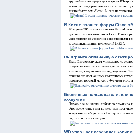
крупнейших площадок для встречи ИT-профе
новейших информационных технологий, ор
дистрибьютором Alcatel-Lucent на террито
В Киеве прошел форум Cisco «
10 апреля 2013 года в киевском НСК «Олим
организованный компанией Cisco. В нем при
мероприятия обусловлена современными те
коммуникационных технологий (ИКТ).
Выиграйте оплаченную стажировк
Sharp Europe запускает уникальное соревно
студентам выиграть оплаченную летнюю ста
компании, в европейском подразделении Shar
стажировка даст одному счастливому студен
проектом, который может в будущем стать 
Беспечные пользователи: кличк
аккаунтам
Пароль в виде клички любимого домашего пи
Этот всего лишь один пример, как поступаю
аккаунтов. «Лаборатория Касперского» иссл
паролей интернет-юзеров.
WD упрощает резервное копиро