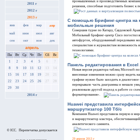
промышленных и производственных компаний
2011 г
решения, способные подготовить бизнес к 
2012 г
2013 г
C помощью Брифинг-центра на к
мобильные решения
янв
фев
мар
апр
Совершив турне по Катару, Саудовской Ара
май
июн
июл
авг
Мобильный брифинг-центр Cisco погостил в
автофургон, оборудованный передовыми мо
сен
окт
ноя
дек
специалистам и журналистам возможность н
апрель
технологиями.
Пн
Вт
Ср
Чт
Пт
Сб
Вс
1
2
3
4
5
6
7
Панель редактирования в Excel
8
9
10
11
12
13
14
Новая версия редактора таблиц Microsoft по
15
16
17
18
19
20
21
внесенные изменения можно сразу видеть на
графике нужно было заходить в диалоговое
22
23
24
25
26
27
28
перекрывало часть диаграммы и мешало уви
29
30
реализовали другой подход к работе со схе
форматирования».
2014 г
Huawei представила интерфейсн
маршрутизатор 100 Tб/с
Компания Huawei представила первую в мире
и маршрутизатор кластера, обеспечивающий
аналитического саммита.
© ICC. Перепечатка допускается
29 апреля 2013 г