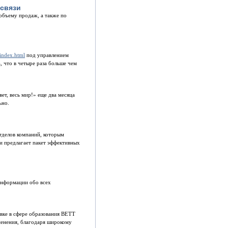
-связи
 объему продаж, а также по
/index.html
под управлением
, что в четыре раза больше чем
ет, весь мир!» еще два месяца
ьно.
тделов компаний, которым
и предлагает пакет эффективных
информации обо всех
авке в сфере образования BETT
менения, благодаря широкому