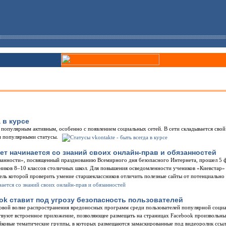
 в курсе
е популярным активным, особенно с появлением социальных сетей. В сети складывается свой
ли популярными статусы.
ет начинается со знаний своих онлайн-прав и обязанностей
анности», посвященный празднованию Всемирного дня безопасного Интернета, прошел 5 ф
ников 8–10 классов столичных школ. Для повышения осведомленности учеников «Киевстар»
цель которой проверить умение старшеклассников отличить полезные сайты от потенциальн
k ставит под угрозу безопасность пользователей
вой волне распространения вредоносных программ среди пользователей популярной социал
ствуют встроенное приложение, позволяющее размещать на страницах Facebook произвольн
йковые тематические группы, в которых размещаются замаскированные под видеоролик ссы