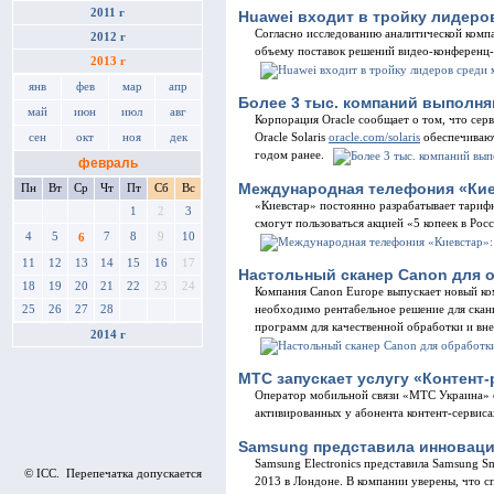
2011 г
Huawei входит в тройку лидер
Согласно исследованию аналитической компа
2012 г
объему поставок решений видео-конференц-с
2013 г
янв
фев
мар
апр
Более 3 тыс. компаний выполня
май
июн
июл
авг
Корпорация Oracle сообщает о том, что се
сен
окт
ноя
дек
Oracle Solaris
oracle.com/solaris
обеспечивают
годом ранее.
февраль
Международная телефония «Киев
Пн
Вт
Ср
Чт
Пт
Сб
Вс
«Киевстар» постоянно разрабатывает тарифн
1
2
3
смогут пользоваться акцией «5 копеек в Ро
4
5
7
8
9
10
6
11
12
13
14
15
16
17
Настольный сканер Canon для 
18
19
20
21
22
23
24
Компания Canon Europe выпускает новый ко
необходимо рентабельное решение для скан
25
26
27
28
программ для качественной обработки и вн
2014 г
МТС запускает услугу «Контент
Оператор мобильной связи «МТС Украина» о
активированных у абонента контент-сервиса
Samsung представила инноваци
Samsung Electronics представила Samsung S
© ICC. Перепечатка допускается
2013 в Лондоне. В компании уверены, что 