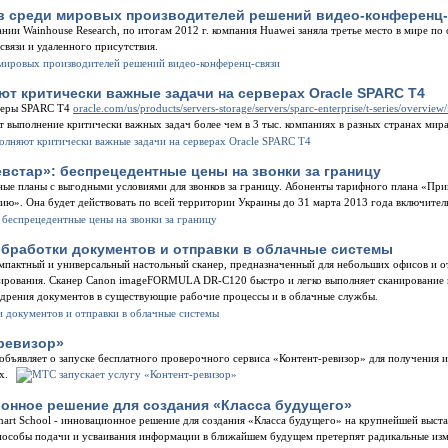
ов среди мировых производителей решений видео-конференц
нии Wainhouse Research, по итогам 2012 г. компания Huawei заняла третье место в мире по
вязи и удаленного присутствия.
ют критически важные задачи на серверах Oracle SPARC T4
рверы SPARC T4
oracle.com/us/products/servers-storage/servers/sparc-enterprise/t-series/overview
 выполнение критически важных задач более чем в 3 тыс. компаниях в разных странах мира
стар»: беспрецедентные цены на звонки за границу
ые планы с выгодными условиями для звонков за границу. Абоненты тарифного плана «Прив
ссию». Она будет действовать по всей территории Украины до 31 марта 2013 года включител
обработки документов и отправки в облачные системы
мпактный и универсальный настольный сканер, предназначенный для небольших офисов и о
ирования. Сканер Canon imageFORMULA DR-C120 быстро и легко выполняет сканирование 
едрения документов в существующие рабочие процессы и в облачные службы.
-ревизор»
бъявляет о запуске бесплатного проверочного сервиса «Контент-ревизор» для получения 
х.
онное решение для создания «Класса будущего»
mart School - инновационное решение для создания «Класса будущего» на крупнейшей выст
способы подачи и усваивания информации в ближайшем будущем претерпят радикальные из