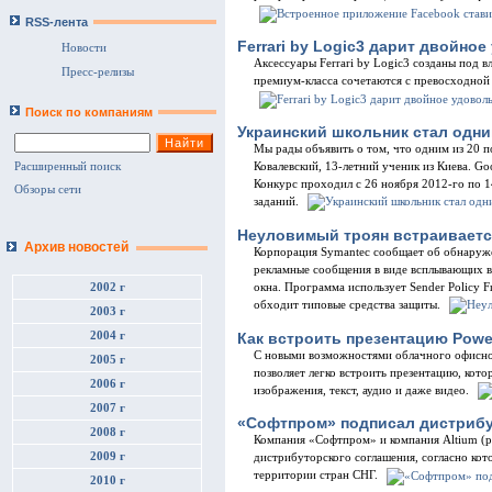
RSS-лента
Ferrari by Logic3 дарит двойно
Новости
Аксессуары Ferrari by Logic3 созданы под 
Пресс-релизы
премиум-класса сочетаются с превосходной 
Поиск по компаниям
Украинский школьник стал одним
Мы рады объявить о том, что одним из 20 п
Ковалевский, 13-летний ученик из Киева. Go
Расширенный поиск
Конкурс проходил с 26 ноября 2012-го по 14
Обзоры сети
заданий.
Неуловимый троян встраиваетс
Архив новостей
Корпорация Symantec сообщает об обнаруже
рекламные сообщения в виде всплывающих в
окна. Программа использует Sender Policy
2002 г
обходит типовые средства защиты.
2003 г
Как встроить презентацию Powe
2004 г
С новыми возможностями облачного офисног
2005 г
позволяет легко встроить презентацию, кот
2006 г
изображения, текст, аудио и даже видео.
2007 г
«Софтпром» подписал дистрибут
2008 г
Компания «Софтпром» и компания Altium (р
2009 г
дистрибуторского соглашения, согласно ко
территории стран СНГ.
2010 г