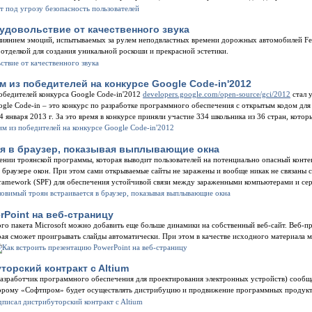
е удовольствие от качественного звука
влиянием эмоций, испытываемых за рулем неподвластных времени дорожных автомобилей Fer
отделкой для создания уникальной роскоши и прекрасной эстетики.
 из победителей на конкурсе Google Code-in'2012
обедителей конкурса Google Code-in'2012
developers.google.com/open-source/gci/2012
стал 
ogle Code-in – это конкурс по разработке программного обеспечения с открытым кодом для
 января 2013 г. За это время в конкурсе приняли участие 334 школьника из 36 стран, кото
я в браузер, показывая выплывающие окна
нии троянской программы, которая выводит пользователей на потенциально опасный конте
 браузере окон. При этом сами открываемые сайты не заражены и вообще никак не связан
 Framework (SPF) для обеспечения устойчивой связи между зараженными компьютерами и се
rPoint на веб-страницу
о пакета Microsoft можно добавить еще больше динамики на собственный веб-сайт. Веб-п
орая сможет проигрывать слайды автоматически. При этом в качестве исходного материала 
орский контракт c Altium
азработчик программного обеспечения для проектирования электронных устройств) сооб
торому «Софтпром» будет осуществлять дистрибуцию и продвижение программных продукт