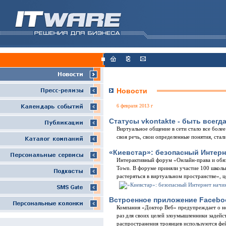
Новости
6 февраля 2013 г
Статусы vkontakte - быть всегда
Виртуальное общение в сети стало все боле
своя речь, свои определенные понятия, ста
«Киевстар»: безопасный Интерн
Интерактивный форум «Онлайн-права и обяз
Town. В форуме приняли участие 100 школь
растеряться в виртуальном пространстве», 
Встроенное приложение Faceboo
Компания «Доктор Веб» предупреждает о но
раз для своих целей злоумышленники задей
распространения троянцев используются фе