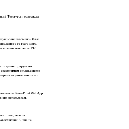
rari. Текстуры и материалы
украинский школьник – Илья
 школьников со всего мира.
рые в целом выполнили 1925
нт и демонстрирует им
ы с содержимым всплывающего
рверами злоумышленников и
риложение PowerPoint Web App
можно использовать
щают о подписании
ов компании Altium на