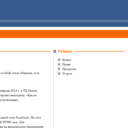
Рубрики
Бизнес
Право
Продукты
 особый стиль общения, есть
Услуги
евраля 2013 г. в ТЦ Dream
 провел викторину «Как не
о угрожающих.
ьной сети Facebook. На этот
ый HTML-код. Для
лки на вредоносное приложение.