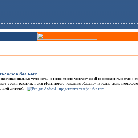
 телефон без него
окофункциональные устройства, которые просто удивляют своей производительностью и с
кого уровня развития, и смартфоны нового поколения обладают не только своим процессо
ионной системой.