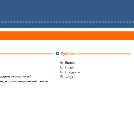
Рубрики
Бизнес
Право
Продукты
пектром возможностей.
Услуги
ром, модулем оперативной памяти