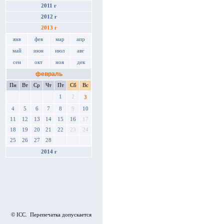
2011 г
2012 г
2013 г
янв
фев
мар
апр
май
июн
июл
авг
сен
окт
ноя
дек
февраль
Пн
Вт
Ср
Чт
Пт
Сб
Вс
1
2
3
4
5
6
7
8
9
10
11
12
13
14
15
16
17
18
19
20
21
22
23
24
25
26
27
28
2014 г
© ICC. Перепечатка допускается