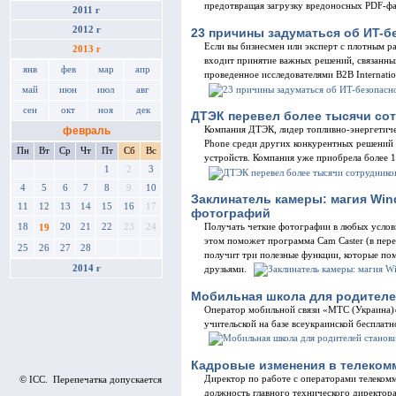
предотвращая загрузку вредоносных PDF-фа
2011 г
2012 г
23 причины задуматься об ИT-б
Если вы бизнесмен или эксперт с плотным р
2013 г
входит принятие важных решений, связанны
янв
фев
мар
апр
проведенное исследователями B2B Internatio
май
июн
июл
авг
сен
окт
ноя
дек
ДТЭК перевел более тысячи со
февраль
Компания ДТЭК, лидер топливно-энергетиче
Phone среди других конкурентных решений 
Пн
Вт
Ср
Чт
Пт
Сб
Вс
устройств. Компания уже приобрела более 1
1
2
3
4
5
6
7
8
9
10
Заклинатель камеры: магия Wi
11
12
13
14
15
16
17
фотографий
Получать четкие фотографии в любых услов
18
20
21
22
23
24
19
этом поможет программа Cam Caster (в пере
25
26
27
28
получит три полезные функции, которые помо
2014 г
друзьями.
Мобильная школа для родителе
Оператор мобильной связи «МТС (Украина)»
учительской на базе всеукраинской бесплат
Кадровые изменения в телеком
Директор по работе с операторами телеком
© ICC. Перепечатка допускается
должность главного технического директор