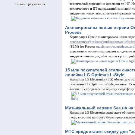
технической дирекции и дирекции по ИT. На
только с разрешения .
технического и ИT-направлений компании та
внедрения новых высокоинтеллектуальных те
Анонсированы новые версии Orac
Process
Корпорация Oracle анонсировала новые верси
oracle.com/us/products/applications/agile/inde
(PLM) for Process
oracle.com/us/products/app
управлению жизненным циклом продуктов п
внедрять инновации, обеспечивая рост приб
15 млн покупателей стали сча
линейки LG Optimus L-Style
Компания LG Electronics (LG) объявила о 
поколения LG Optimus L-Style достигли 15 м
месяца LG продавала по одному смартфону L
Музыкальный сервис See.ua на 
Компания LG Electronics выпускает обновл
года, в составе которого будет представле
МТС предоставит скидку для "