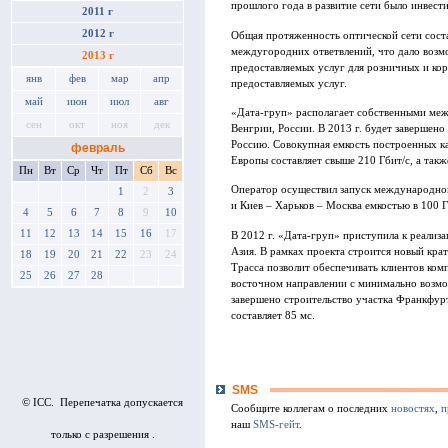
прошлого года в развитие сети было инвести
2011 г
2012 г
Общая протяженность оптической сети соста
междугородних ответвлений, что дало возм
2013 г
предоставляемых услуг для розничных и кор
янв
фев
мар
апр
предоставляемых услуг.
май
июн
июл
авг
«Дата-груп» располагает собственными ме
сен
окт
ноя
дек
Венгрии, России. В 2013 г. будет завершен
Россию. Совокупная емкость построенных к
февраль
Европы составляет свыше 210 Гбит/с, а такж
Пн
Вт
Ср
Чт
Пт
Сб
Вс
Оператор осуществил запуск международной
1
2
3
и Киев – Харьков – Москва емкостью в 100 Г
4
5
6
7
8
9
10
11
12
13
14
15
16
17
В 2012 г. «Дата-груп» приступила к реализ
Азия. В рамках проекта строится новый кр
18
19
20
21
22
23
24
Трасса позволит обеспечивать клиентов ком
25
26
27
28
восточном направлении с минимально возм
завершено строительство участка Франкфурт
составляет 85 мс.
SMS
© ICC. Перепечатка допускается
Сообщите коллегам о последних
новостях
,
п
наш
SMS-гейт
.
только с разрешения .