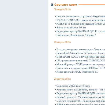
Смотрите также
30 августа 2013 г
•
Lenovo расширяет ассортимент бюджетны
•
WEXLER.TAB 7200 – новое поколение бю
•
На IFA 2013 Samsung представит новые 
•
Skype исполнилось 10 лет
•
Видеорегистратор КАРКАМ QS3 Eco с ш
•
Новая карта Украины на "Яндексе"
29 августа 2013 г
•
Foxconn выпускает новые серии блоков пи
•
Линзы Carl Zeiss и Sony G Lens для объек
•
DVR SPORT GOLD и DVR SPORT SILVER:
•
LG представляет изогнутый CURVED OLED
•
Мощный резерв: МУК выводит на рынок д
•
Новая серия коммутаторов S6000 от Dell 
•
Новая версия MySQL Workbench 6.0
28 августа 2013 г
•
Gamescom 2013: как это было
•
Храните книги на Dropbox, читайте – на 
•
Видеорегистратор КАРКАМ Q5N снимает 
•
Первый президент Украины открыл эру B
•
VMware упрощает ИТ-поддержку мобильн
•
ABBYY выиграла суд против Nuance о нар