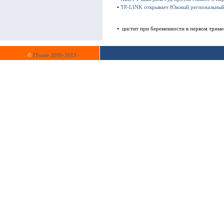
•
TP-LINK открывает Южный региональный
• цистит при беременности в первом триме
©
ITware 2000-2013