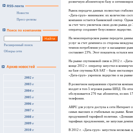
розничную абонентскую базу и оптимизиров
RSS-лента
Рынок передачи данных полностью стабилиз
Новости
«Дата-груп» минимален: их количество сос
Пресс-релизы
компании остается банковский сектор. Одна
за счет чего увеличила свою долю рынка до
оператор сохраняет безусловное лидерство.
Поиск по компаниям
На межоператорском рынке передачи данных
услуг за счет демпинга со стороны междун
Расширенный поиск
темпов потребления услуг и насыщение рынк
Обзоры сети
составляет 23%. Этот показатель остался не
На рынке спутниковой связи в 2012 г. «Дата
конце 2012 г. оператор запустил в коммерч
Архив новостей
на базе спутника KA-SAT – было инсталлиро
«Дата-груп» укрепила лидерство и на рынке
2002 г
В розничном направлении стратегия компан
2003 г
входит в топ-5 игроков рынка ШПД. По ито
2004 г
обслуживается 276 тыс абонентов, из них 1
2005 г
телефонии.
2006 г
ARPU для услуги доступа к сети Интернет со
2007 г
самых высоких и стабильных на рынке. Комп
продуманной тарифной политики. «Домашни
2008 г
тарифных предложениях, не запуская демп
2009 г
2010 г
В 2012 г. «Дата-груп» запустила несколько