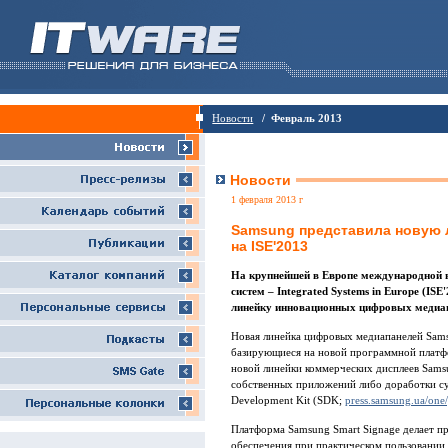
Новости
/ Февраль 2013
Новости
1 февраля 2013 г
Samsung представила новую 
на ISE'2013
На крупнейшей в Европе международной 
систем – Integrated Systems in Europe (IS
линейку инновационных цифровых медиан
Новая линейка цифровых медиапанелей Sams
базирующиеся на новой программной платфо
новой линейки коммерческих дисплеев Sams
собственных приложений либо доработки с
Development Kit (SDK;
press.samsung.ua/one
Платформа Samsung Smart Signage делает п
обеспечения при практическом пользовании