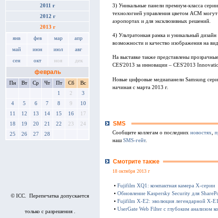
3) Уникальные панели премиум-класса серии
2011 г
технологией управления цветом ACM могут 
2012 г
аэропортах и для эксклюзивных решений.
2013 г
4) Ультратонкая рамка и уникальный дизайн
янв
фев
мар
апр
возможности и качество изображения на вид
май
июн
июл
авг
На выставке также представлены прозрачны
сен
окт
ноя
дек
CES'2013 за инновации – CES'2013 Innovati
февраль
Новые цифровые медиапанели Samsung сери
Пн
Вт
Ср
Чт
Пт
Сб
Вс
начиная с марта 2013 г.
1
2
3
4
5
6
7
8
9
10
11
12
13
14
15
16
17
SMS
18
19
20
21
22
23
24
Сообщите коллегам о последних
новостях
,
п
25
26
27
28
наш
SMS-гейт
.
Смотрите также
18 октября 2013 г
•
Fujifilm XQ1: компактная камера Х-серии
•
Обновление Kaspersky Security для SharePo
© ICC. Перепечатка допускается
•
Fujifilm X-E2: эволюция легендарной X-E
•
UserGate Web Filter с глубоким анализом к
только с разрешения .