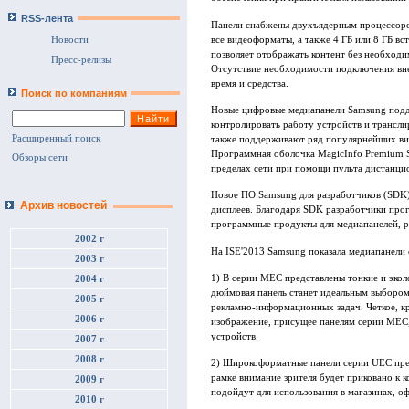
RSS-лента
Панели снабжены двухъядерным процессоро
все видеоформаты, а также 4 ГБ или 8 ГБ в
Новости
позволяет отображать контент без необход
Пресс-релизы
Отсутствие необходимости подключения вне
время и средства.
Поиск по компаниям
Новые цифровые медиапанели Samsung подд
контролировать работу устройств и трансли
Расширенный поиск
также поддерживают ряд популярнейших ви
Программная оболочка MagicInfo Premium S
Обзоры сети
пределах сети при помощи пульта дистанци
Новое ПО Samsung для разработчиков (SDK)
Архив новостей
дисплеев. Благодаря SDK разработчики про
программные продукты для медиапанелей, р
2002 г
На ISE'2013 Samsung показала медиапанели
2003 г
1) В серии MEC представлены тонкие и эко
2004 г
дюймовая панель станет идеальным выбором
2005 г
рекламно-информационных задач. Четкое, кр
2006 г
изображение, присущее панелям серии MEC,
устройств.
2007 г
2008 г
2) Широкоформатные панели серии UEC пред
рамке внимание зрителя будет приковано к к
2009 г
подойдут для использования в магазинах, оф
2010 г