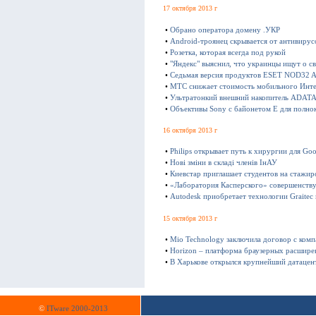
17 октября 2013 г
•
Обрано оператора домену .УКР
•
Android-троянец скрывается от антивирус
•
Розетка, которая всегда под рукой
•
"Яндекс" выяснил, что украинцы ищут о с
•
Седьмая версия продуктов ESET NOD32 Ant
•
МТС снижает стоимость мобильного Инте
•
Ультратонкий внешний накопитель ADATA 
•
Объективы Sony с байонетом E для полно
16 октября 2013 г
•
Philips открывает путь к хирургии для Goo
•
Нові зміни в складі членів ІнАУ
•
Киевстар приглашает студентов на стажир
•
«Лаборатория Касперского» совершенству
•
Autodesk приобретает технологии Graitec
15 октября 2013 г
•
Mio Technology заключила договор с ком
•
Horizon – платформа браузерных расшире
•
В Харькове открылся крупнейший датацен
©
ITware 2000-2013