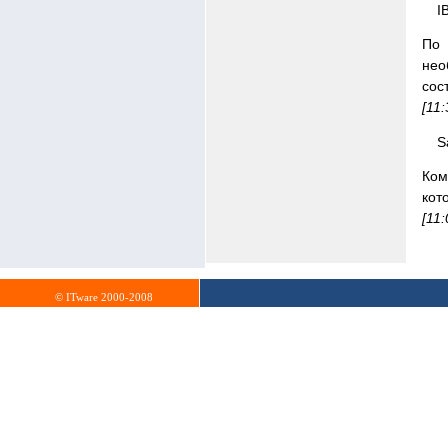
I
По 
нео
сос
[11:
S
Ком
кот
[11:
© ITware 2000-2008