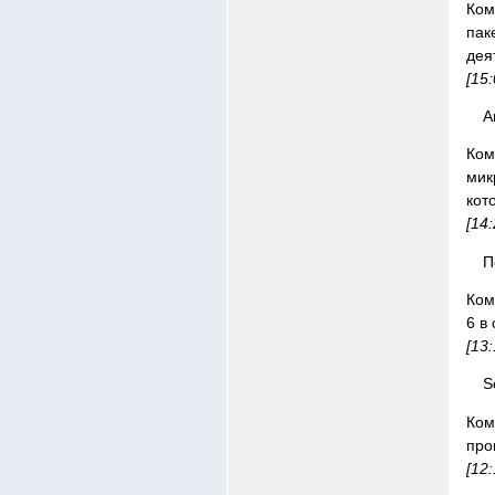
Ком
пак
дея
[15
A
Ком
мик
кот
[14
П
Ком
6 в
[13
S
Ком
про
[12