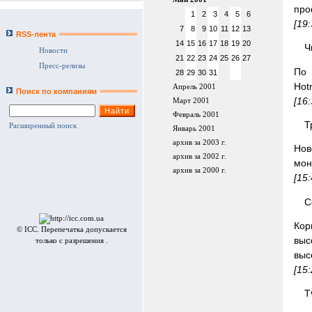
про
1
2
3
4
5
6
[19
7
8
9
10
11
12
13
RSS-лента
14
15
16
17
18
19
20
Ч
Новости
21
22
23
24
25
26
27
Пресс-релизы
По 
28
29
30
31
Hot
Апрель 2001
Поиск по компаниям
[16
Март 2001
Февраль 2001
Т
Расширенный поиск
Январь 2001
архив за 2003 г.
Нов
архив за 2002 г.
мон
архив за 2000 г.
[15
C
Кор
© ICC. Перепечатка допускается
выс
только с разрешения .
выс
[15
Т