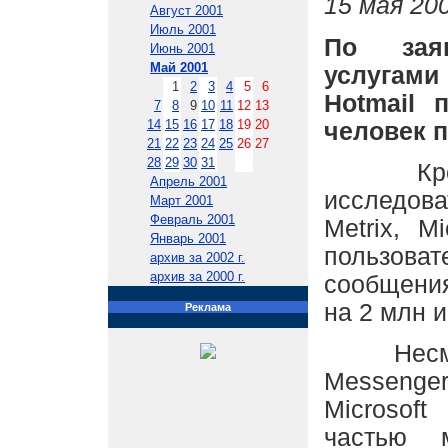
15 мая 200
Август 2001
Июль 2001
По заяв
Июнь 2001
Май 2001
услугами
1
2
3
4
5
6
Hotmail 
7
8
9
10
11
12
13
14
15
16
17
18
19
20
человек п
21
22
23
24
25
26
27
28
29
30
31
Кроме 
Апрель 2001
исследова
Март 2001
Февраль 2001
Metrix, M
Январь 2001
пользова
архив за 2002 г.
архив за 2000 г.
сообщени
на 2 млн и
Реклама
Несмотр
Messenger
Microsoft
частью 