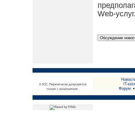
предпола
Web-услуг
Новост
IT-кат
© ICC. Перепечатка допускается
Форум
только с разрешения .