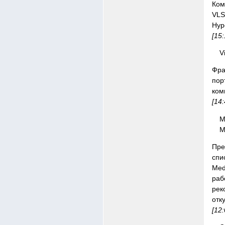
Ком
VLS
Hyp
[15
V
Фра
пор
ком
[14
M
M
Пре
спи
Med
раб
рек
отку
[12