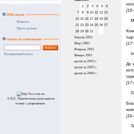
нос
1
2
3
4
5
6
[19
7
8
9
10
11
12
13
RSS-лента
14
15
16
17
18
19
20
M
Новости
21
22
23
24
25
26
27
Пресс-релизы
Ком
28
29
30
31
пар
Апрель 2001
Поиск по компаниям
[17
Март 2001
Февраль 2001
I
Расширенный поиск
Январь 2001
архив за 2003 г.
До 
архив за 2002 г.
кот
архив за 2000 г.
сер
[17
П
© ICC. Перепечатка допускается
Бла
только с разрешения .
ком
[16
T