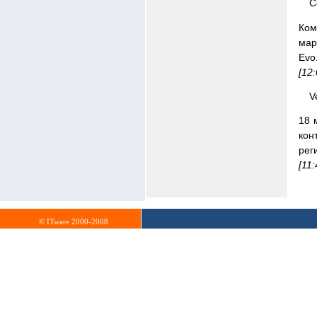
C
Ком
мар
Evo
[12
V
18 
кон
рег
[11:
© ITware 2000-2008