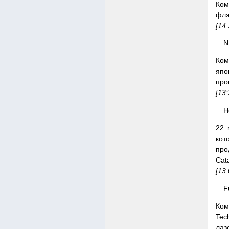
Ком
флэ
[14
N
Ком
япо
про
[13
Н
22 
кот
про
Cata
[13
F
Ком
Tec
лаз