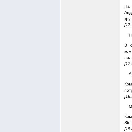
На 
Анд
кру
[17:
H
В о
ком
пол
[17:
A
Ком
пот
[16:
M
Ком
Stu
[15: