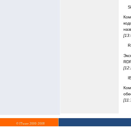
S
Ком
код
наз
[13:
R
Экс
RDR
[12:
I
Ко
обе
[11:
© ITware 2000-2008