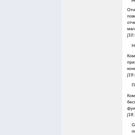
Отч
пов
отч
маг
[10
Н
Ком
при
кон
[19:
П
Ком
бес
фун
[18:
G
п