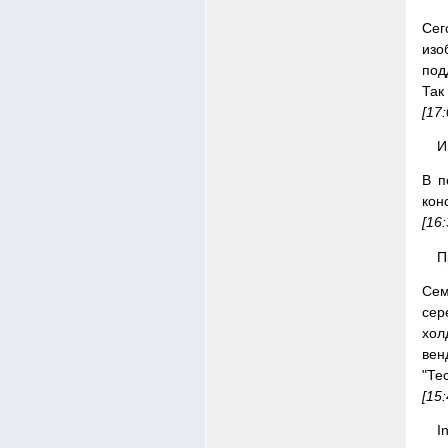
Сег
изо
под
Так
[17
И
В п
кон
[16
П
Сем
сер
хол
вен
"Те
[15
I