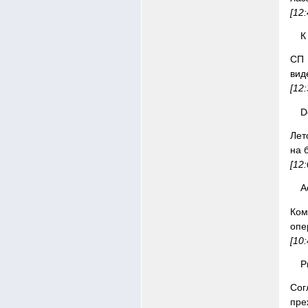
[12
К
СП 
вид
[12
D
Лет
на 
[12
A
Ком
опе
[10
Р
Сог
пре