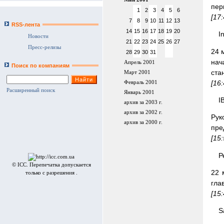
пер
1
2
3
4
5
6
[17
7
8
9
10
11
12
13
RSS-лента
14
15
16
17
18
19
20
I
Новости
21
22
23
24
25
26
27
Пресс-релизы
24 
28
29
30
31
нач
Апрель 2001
Поиск по компаниям
ста
Март 2001
[16
Февраль 2001
Расширенный поиск
Январь 2001
I
архив за 2003 г.
архив за 2002 г.
Рук
архив за 2000 г.
пре
[15
Р
© ICC. Перепечатка допускается
22 
только с разрешения .
гла
[15
S