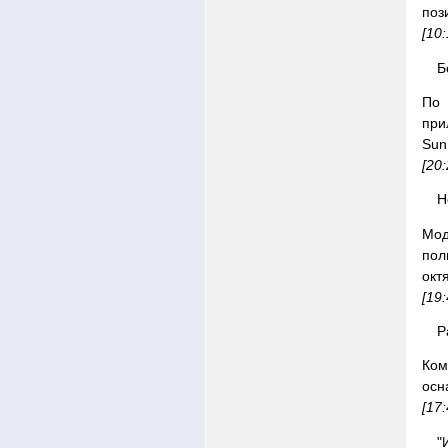
поз
[10:
Б
По 
при
Sun
[20
Н
Мод
пол
окт
[19
P
Ком
осн
[17
"