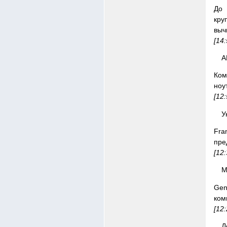
До 
кру
выч
[14
A
Ком
ноу
[12
У
Fra
пре
[12
M
Gen
ком
[12
Д