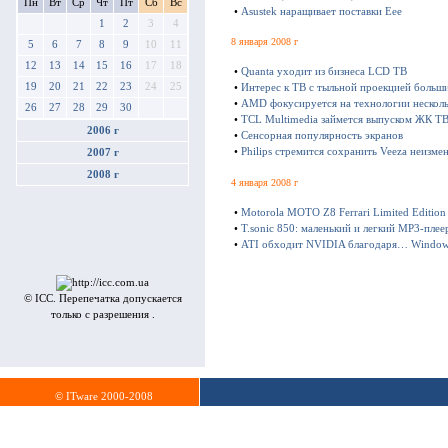
Пн
Вт
Ср
Чт
Пт
Сб
Вс
•
Asustek наращивает поставки Eee
1
2
3
4
8 января 2008 г
5
6
7
8
9
10
11
12
13
14
15
16
17
18
•
Quanta уходит из бизнеса LCD ТВ
19
20
21
22
23
24
25
•
Интерес к ТВ с тыльной проекцией больши
•
AMD фокусируется на технологии несколь
26
27
28
29
30
•
TCL Multimedia займется выпуском ЖК ТВ 
2006 г
•
Сенсорная популярность экранов
•
Philips стремится сохранить Veeza неизме
2007 г
2008 г
4 января 2008 г
•
Motorola MOTO Z8 Ferrari Limited Edition
•
T.sonic 850: маленький и легкий MP3-плее
•
ATI обходит NVIDIA благодаря… Windows
© ICC. Перепечатка допускается
только с разрешения .
© ITware 2000-2008