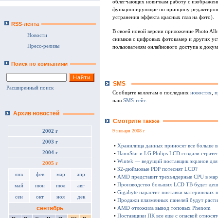
облегчающих новичкам работу с изображени
функционирующие по принципу редактиров
устранения эффекта красных глаз на фото).
RSS-лента
В своей новой версии приложение Photo Alb
Новости
снимков с цифровых фотокамер и других уст
Пресс-релизы
пользователям онлайнового доступа к докум
Поиск по компаниям
SMS
Расширенный поиск
Сообщите коллегам о последних
новостях
,
п
наш
SMS-гейт
.
Архив новостей
Смотрите также
9 января 2008 г
2002 г
2003 г
•
Хранилища данных приносят все больше 
2004 г
•
HannStar и LG.Philips LCD создали страте
•
Wintek — ведущий поставщик экранов для
2005 г
•
32-дюймовые PDP потеснят LCD?
янв
фев
мар
апр
•
AMD представит трехъядерные CPU в мар
•
Производство больших LCD ТВ будет деше
май
июн
июл
авг
•
Gigabyte нарастит поставки материнских 
сен
окт
ноя
дек
•
Продажи плазменных панелей будут расти
сентябрь
•
AMD отложила вывод топовых Phenom
•
Поставщики ПК все еще с опаской относят