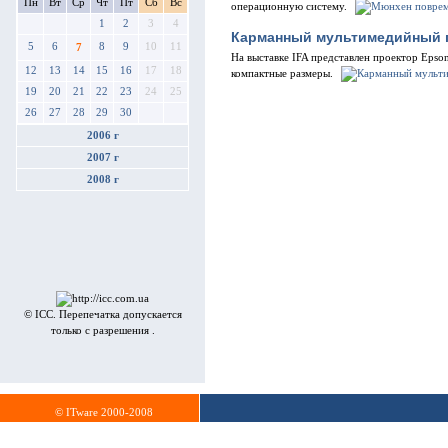
Пн
Вт
Ср
Чт
Пт
Сб
Вс
операционную систему.
1
2
3
4
Карманный мультимедийный 
5
6
8
9
10
11
7
На выставке IFA представлен проектор Epso
12
13
14
15
16
17
18
компактные размеры.
19
20
21
22
23
24
25
26
27
28
29
30
2006 г
2007 г
2008 г
© ICC. Перепечатка допускается
только с разрешения .
© ITware 2000-2008