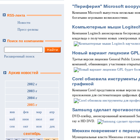
"Периферия" Microsoft воор
Компания Microsoft выпустила несколько но
RSS-лента
богатыми игровыми возможностями.
Новости
Компьютерные мыши Logitec
Пресс-релизы
Компания Logitech анонсировала беспрово
владельца о получении новых электронных 
Поиск по компаниям
Новый вариант лицензии GPL
Расширенный поиск
Третья версия лицензии General Public Lic
компаний, обвиняющих участников открытых
Архив новостей
Corel обновила инструменты
графикой
2002 г
Компания Corel представила новые версии п
2003 г
приложения для систематизации цифровых 
2004 г
2005 г
Samsung сделает противосто
янв
фев
мар
апр
DVD-плейер, анонсированный компанией Sam
май
июн
июл
авг
ray и HD DVD.
сен
окт
ноя
дек
Мюнхен повременит с переход
сентябрь
Муниципальные власти Мюнхена отложат пе