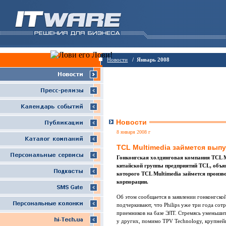
Новости
/ Январь 2008
Новости
8 января 2008 г
TCL Multimedia займется выпу
Гонконгская холдинговая компания TCL Mu
китайской группы предприятий TCL, объяви
которого TCL Multimedia займется произ
корпорации.
Об этом сообщается в заявлении гонконгско
подчеркивают, что Philips уже три года сот
приемников на базе ЭЛТ. Стремясь уменьшить
у других, помимо TPV Technology, крупней