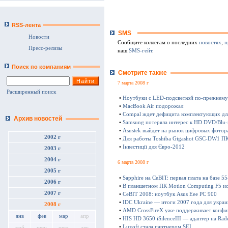
RSS-лента
SMS
Новости
Сообщите коллегам о последних
новостях
,
п
Пресс-релизы
наш
SMS-гейт
.
Поиск по компаниям
Смотрите также
7 марта 2008 г
Расширенный поиск
•
Ноутбуки с LED-подсветкой по-прежнему
•
MacBook Air подорожал
•
Compal ждет дефицита комплектующих дл
Архив новостей
•
Samsung потеряла интерес к HD DVD/Blu-
•
Asustek выйдет на рынок цифровых фотор
2002 г
•
Для работы Toshiba Gigashot GSC-DW1 ПК
•
Інвестиції для Євро-2012
2003 г
2004 г
6 марта 2008 г
2005 г
•
Sapphire на CeBIT: первая плата на базе
2006 г
•
В планшетном ПК Motion Computing F5 ис
2007 г
•
CeBIT 2008: ноутбук Asus Eee PC 900
•
IDC Ukraine — итоги 2007 года для укра
2008 г
•
AMD CrossFireX уже поддерживает конфи
янв
фев
мар
апр
•
HIS HD 3650 iSilenceIII — адаптер на R
•
Luxoft стала партнером SEI
май
июн
июл
авг