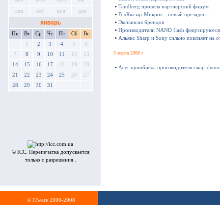
•
Tandberg провела партнерский форум
сен
окт
ноя
дек
•
В «Квазар-Микро» - новый президент
январь
•
Экспансия брендов
•
Производители NAND flash фокусируются
Пн
Вт
Ср
Чт
Пт
Сб
Вс
•
Альянс Sharp и Sony сильно повлияет на о
1
2
3
4
5
6
5 марта 2008 г
7
8
9
10
11
12
13
14
15
16
17
18
19
20
•
Acer приобрела производителя смартфоно
21
22
23
24
25
26
27
28
29
30
31
© ICC. Перепечатка допускается
только с разрешения .
© ITware 2000-2008