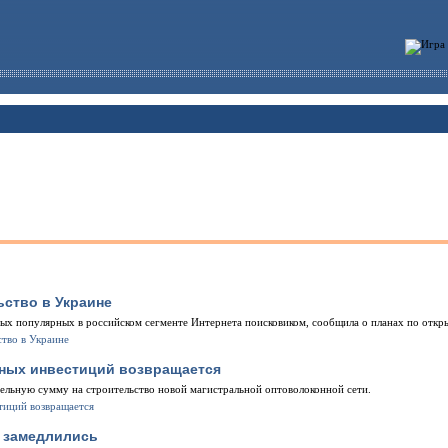
ьство в Украине
ых популярных в российском сегменте Интернета поисковиком, сообщила о планах по откр
пных инвестиций возвращается
тельную сумму на строительство новой магистральной оптоволоконной сети.
м замедлились