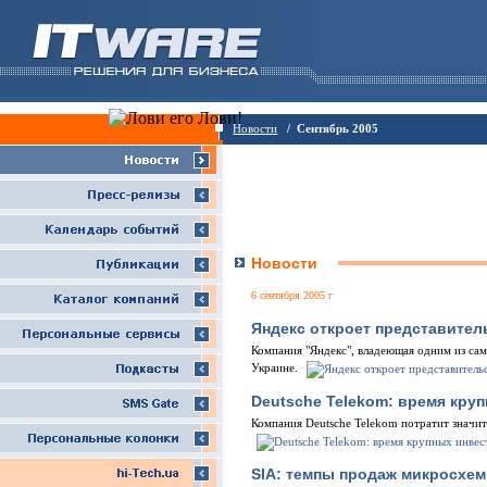
Новости
/ Сентябрь 2005
Новости
6 сентября 2005 г
Яндекс откроет представител
Компания "Яндекс", владеющая одним из сам
Украине.
Deutsche Telekom: время кру
Компания Deutsche Telekom потратит значи
SIA: темпы продаж микросхе