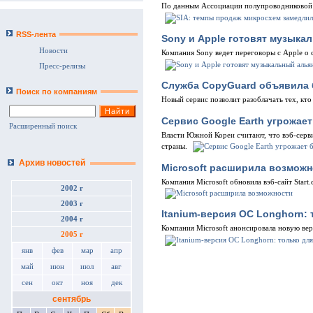
По данным Ассоциации полупроводниковой 
RSS-лента
Sony и Apple готовят музыка
Новости
Компания Sony ведет переговоры с Apple о 
Пресс-релизы
Служба CopyGuard объявила 
Поиск по компаниям
Новый сервис позволит разоблачать тех, кто
Сервис Google Earth угрожае
Расширенный поиск
Власти Южной Кореи считают, что вэб-серв
страны.
Архив новостей
Microsoft расширила возможн
Компания Microsoft обновила вэб-сайт Sta
2002 г
2003 г
Itanium-версия ОС Longhorn:
2004 г
Компания Microsoft анонсировала новую вер
2005 г
янв
фев
мар
апр
май
июн
июл
авг
сен
окт
ноя
дек
сентябрь