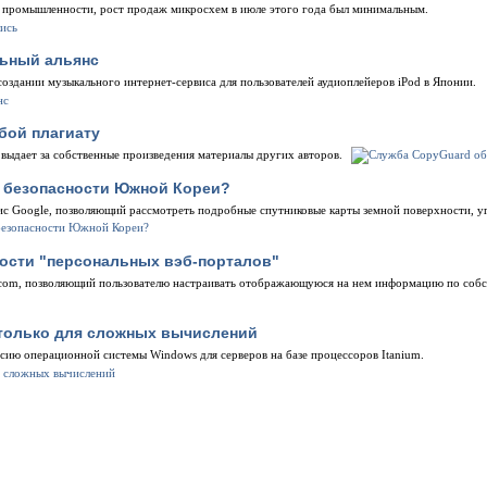
промышленности, рост продаж микросхем в июле этого года был минимальным.
льный альянс
создании музыкального интернет-сервиса для пользователей аудиоплейеров iPod в Японии.
бой плагиату
 выдает за собственные произведения материалы других авторов.
т безопасности Южной Кореи?
ис Google, позволяющий рассмотреть подробные спутниковые карты земной поверхности, у
ости "персональных вэб-порталов"
rt.com, позволяющий пользователю настраивать отображающуюся на нем информацию по соб
 только для сложных вычислений
сию операционной системы Windows для серверов на базе процессоров Itanium.