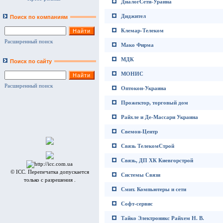
ДиалогСети-Ураина
Диджител
Поиск по компаниям
Клемар-Телеком
Расширенный поиск
Мако Фирма
МДК
Поиск по сайту
МОНИС
Расширенный поиск
Оптокон-Украина
Прожектор, торговый дом
Райхле и Де-Массари Украина
Свемон-Центр
Связь ТелекомСтрой
Связь, ДП ХК Киевгорстрой
© ICC. Перепечатка допускается
Системы Связи
только с разрешения .
Смит. Компьютеры и сети
Софт-сервис
Тайко Электроникс Райхем Н. В.