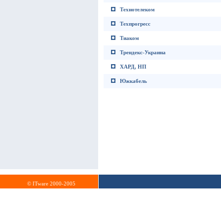
Технотелеком
Техпрогресс
Тиаком
Трендекс-Украина
ХАРД, НП
Южкабель
© ITware 2000-2005