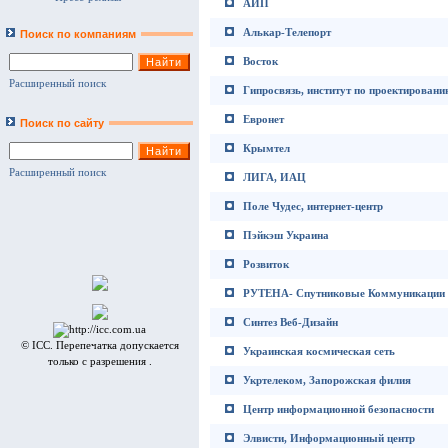
АИП
Алькар-Телепорт
Поиск по компаниям
Восток
Расширенный поиск
Гипросвязь, институт по проектировани
Евронет
Поиск по сайту
Крымтел
Расширенный поиск
ЛИГА, ИАЦ
Поле Чудес, интернет-центр
Пэйкэш Украина
Розвиток
РУТЕНА- Спутниковые Коммуникации
Синтез Веб-Дизайн
© ICC. Перепечатка допускается
Украинская космическая сеть
только с разрешения .
Укртелеком, Запорожская филия
Центр информационной безопасности
Элвисти, Информационный центр