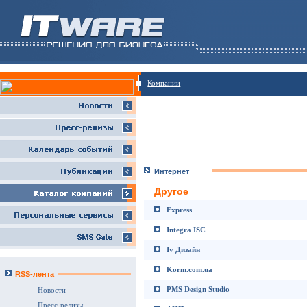
Компании
Интернет
Другое
Express
Integra ISC
Iv Дизайн
Korm.com.ua
RSS-лента
PMS Design Studio
Новости
Пресс-релизы