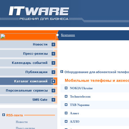
Компании
Оборудование для абонентской телеф
Мобильные телефоны и аксес
NOKIA Ukraine
Technotelecom
TXB Украина
Алиот
RSS-лента
АЛЛО
Новости
Пресс-релизы