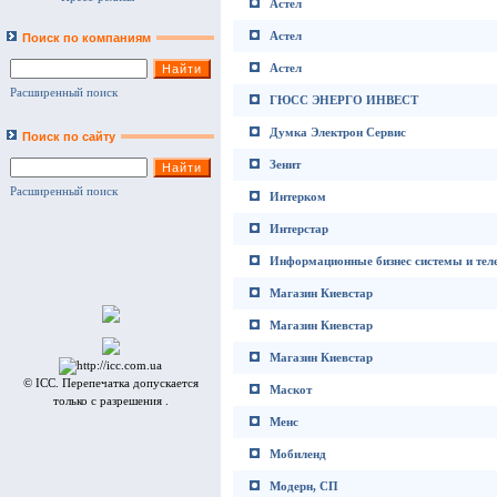
Астел
Астел
Поиск по компаниям
Астел
Расширенный поиск
ГЮСС ЭНЕРГО ИНВЕСТ
Думка Электрон Сервис
Поиск по сайту
Зенит
Расширенный поиск
Интерком
Интерстар
Информационные бизнес системы и те
Магазин Киевстар
Магазин Киевстар
Магазин Киевстар
© ICC. Перепечатка допускается
Маскот
только с разрешения .
Менс
Мобиленд
Модерн, СП