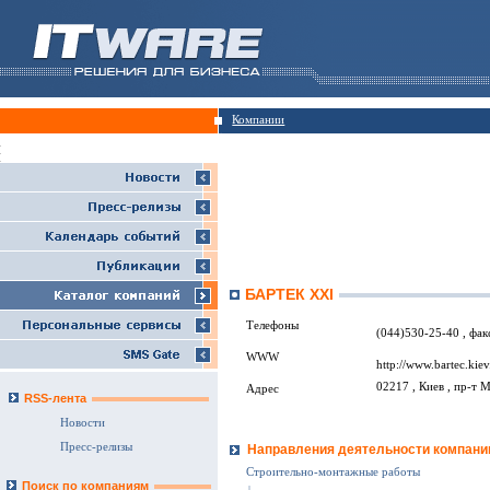
Компании
БАРТЕК XXI
Телефоны
(044)530-25-40 , фак
WWW
http://www.bartec.kiev
02217 , Киев , пр-т М
Адрес
RSS-лента
Новости
Пресс-релизы
Направления деятельности компани
Строительно-монтажные работы
Поиск по компаниям