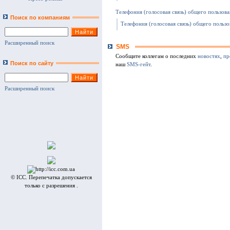
Телефония (голосовая связь) общего пользов
Поиск по компаниям
Телефония (голосовая связь) общего польз
Расширенный поиск
SMS
Сообщите коллегам о последних
новостях
,
пр
Поиск по сайту
наш
SMS-гейт
.
Расширенный поиск
© ICC. Перепечатка допускается
только с разрешения .