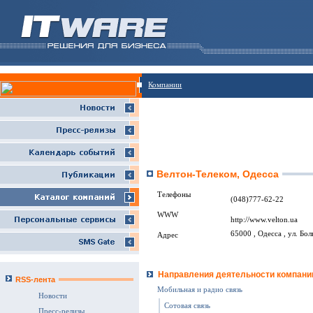
Компании
Велтон-Телеком, Одесса
Телефоны
(048)777-62-22
WWW
http://www.velton.ua
65000 , Одесса , ул. Бо
Адрес
Направления деятельности компани
RSS-лента
Мобильная и радио связь
Новости
Сотовая связь
Пресс-релизы