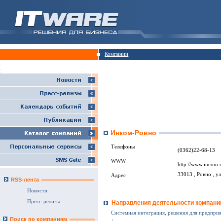
Компании
Инком-Ровно
Телефоны
(0362)22-68-13
WWW
http://www.incom.
33013 , Ровно , ул
Адрес
RSS-лента
Новости
Пресс-релизы
Направления деятельности компани
Системная интеграция, решения для предпри
Поиск по компаниям