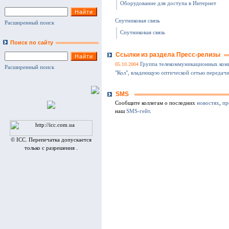
Оборудование для доступа в Интернет
Спутниковая связь
Расширенный поиск
Спутниковая связь
Поиск по сайту
Ссылки из раздела Пресс-релизы
05.10.2004
Группа телекоммуникационных ком
Расширенный поиск
"Кол", владеющую оптической сетью передачи
SMS
Сообщите коллегам о последних
новостях
,
пр
наш
SMS-гейт
.
© ICC. Перепечатка допускается
только с разрешения .