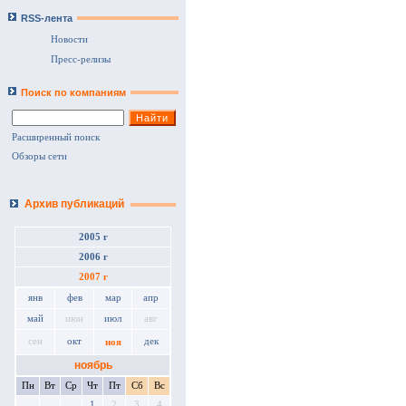
RSS-лента
Новости
Пресс-релизы
Поиск по компаниям
Расширенный поиск
Обзоры сети
Архив публикаций
2005 г
2006 г
2007 г
янв
фев
мар
апр
май
июн
июл
авг
сен
окт
дек
ноя
ноябрь
Пн
Вт
Ср
Чт
Пт
Сб
Вс
1
2
3
4