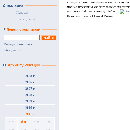
подарите что-то любимым – высокотехнолог
RSS-лента
модная штуковина украсит вашу совместную 
сократить рабочее в пользу Любви.
Новости
Источник: Газета Channel Partner
Пресс-релизы
Поиск по компаниям
Расширенный поиск
Обзоры сети
Архив публикаций
2005 г
2006 г
2007 г
2008 г
2009 г
2010 г
2011 г
янв
мар
апр
фев
май
июн
июл
авг