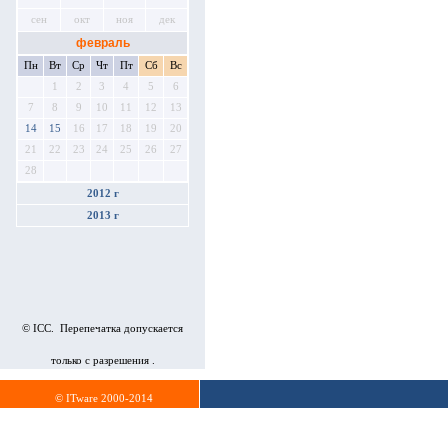
сен
окт
ноя
дек
февраль
Пн
Вт
Ср
Чт
Пт
Сб
Вс
1
2
3
4
5
6
7
8
9
10
11
12
13
14
15
16
17
18
19
20
21
22
23
24
25
26
27
28
2012 г
2013 г
© ICC. Перепечатка допускается
только с разрешения .
© ITware 2000-2014