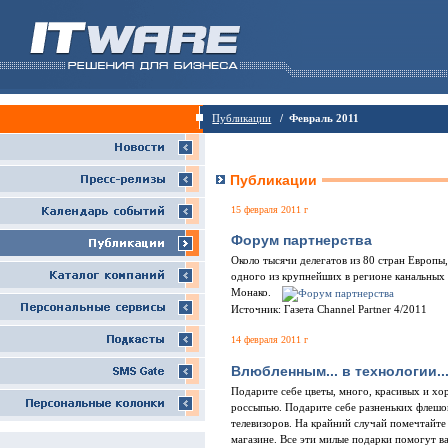
Публикации
/ Февраль 2011
Публикации
15 февраля 2011 г
Форум партнерства
Около тысячи делегатов из 80 стран Европы
одного из крупнейших в регионе канальных 
Монако.
Источник: Газета Channel Partner 4/2011
14 февраля 2011 г
Влюбленным... в технологии...
Подарите себе цветы, много, красивых и хо
россыпью. Подарите себе разненьких флеш
телевизоров. На крайний случай помечтайте
магазине. Все эти милые подарки помогут ва