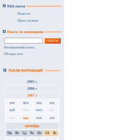
RSS-лента
Новости
Пресс-релизы
Поиск по компаниям
Расширенный поиск
Обзоры сети
Архив публикаций
2005 г
2006 г
2007 г
янв
фев
мар
апр
май
июн
июл
авг
сен
ноя
дек
окт
октябрь
Пн
Вт
Ср
Чт
Пт
Сб
Вс
1
2
3
4
5
6
7