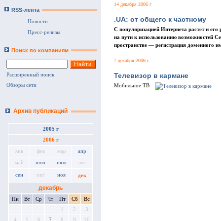
14 декабря 2006 г
RSS-лента
.UА: от общего к частному
Новости
C популяризацией Интернета растет и его
Пресс-релизы
на пути к использованию возможностей Се
пространстве — регистрация доменного и
Поиск по компаниям
7 декабря 2006 г
Телевизор в кармане
Расширенный поиск
Обзоры сети
Мобильное ТВ
Архив публикаций
2005 г
2006 г
янв
фев
мар
апр
май
июн
июл
авг
сен
окт
ноя
дек
декабрь
Пн
Вт
Ср
Чт
Пт
Сб
Вс
1
2
3
4
5
6
7
8
9
10