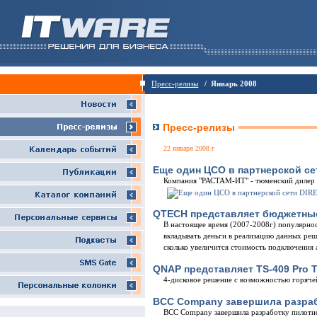
Пресс-релизы
/ Январь 2008
Пресс-релизы
22 января 2008 г
Еще один ЦСО в партнерской с
Компания "РАСТАМ-ИТ" - тюменский дилер
QTECH представляет бюджетные
В настоящее время (2007-2008г) популярнос
вкладывать деньги в реализацию данных реш
сколько увеличится стоимость подключения
QNAP представляет TS-409 Pro 
4-дисковое решение с возможностью горяче
BCC Company завершила разраб
BCC Company завершила разработку пилотн