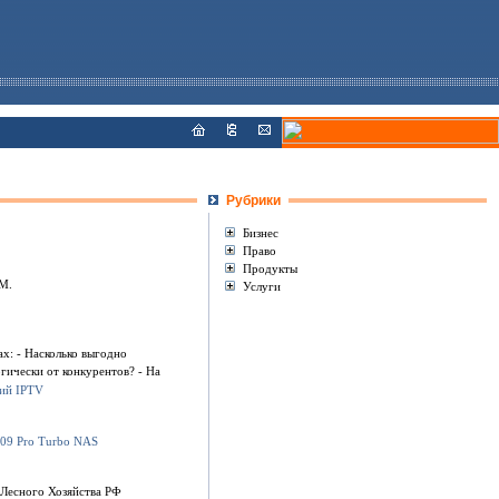
Рубрики
Бизнес
Право
Продукты
M.
Услуги
х: - Насколько выгодно
гически от конкурентов? - На
Лесного Хозяйства РФ