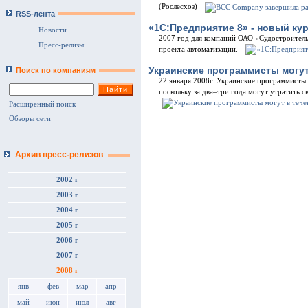
(Рослесхоз)
RSS-лента
«1С:Предприятие 8» - новый ку
Новости
2007 год для компаний ОАО «Судостроител
Пресс-релизы
проекта автоматизации.
Украинские программисты могут 
Поиск по компаниям
22 января 2008г. Украинские программисты
поскольку за два–три года могут утратить 
Расширенный поиск
Обзоры сети
Архив пресс-релизов
2002 г
2003 г
2004 г
2005 г
2006 г
2007 г
2008 г
янв
фев
мар
апр
май
июн
июл
авг