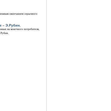
пешным окончанием серьезного
 – Э.Рубин.
нных на конечного потребителя,
 Рубин.