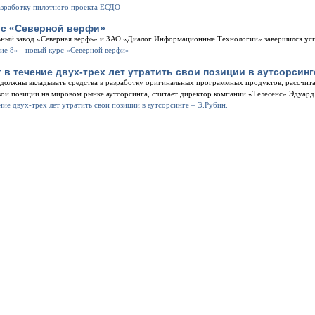
рс «Северной верфи»
ьный завод «Северная верфь» и ЗАО «Диалог Информационные Технологии» завершился ус
в течение двух-трех лет утратить свои позиции в аутсорсинге
 должны вкладывать средства в разработку оригинальных программных продуктов, рассчита
свои позиции на мировом рынке аутсорсинга, считает директор компании «Телесенс» Эдуард