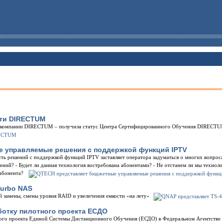
ети DIRECTUM
 компании DIRECTUM – получила статус Центра Сертифицированного Обучения DIRECTU
 управляемые решения с поддержкой функций IPTV
ть решений с поддержкой функций IPTV заставляет оператора задуматься о многих вопроса
ений? - Будет ли данная технология востребована абонентами? - Не отстанем ли мы техноло
 абонента?
Turbo NAS
й замены, смены уровня RAID и увеличения емкости «на лету»
отку пилотного проекта ЕСДО
ого проекта Единой Системы Дистанционного Обучения (ЕСДО) в Федеральном Агентстве 