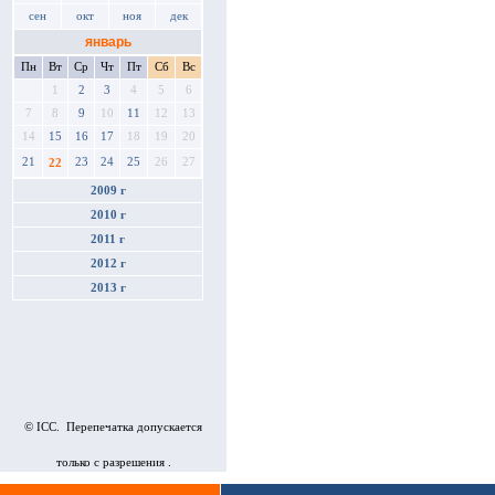
сен
окт
ноя
дек
январь
Пн
Вт
Ср
Чт
Пт
Сб
Вс
1
2
3
4
5
6
7
8
9
10
11
12
13
14
15
16
17
18
19
20
21
23
24
25
26
27
22
2009 г
2010 г
2011 г
2012 г
2013 г
© ICC. Перепечатка допускается
только с разрешения .