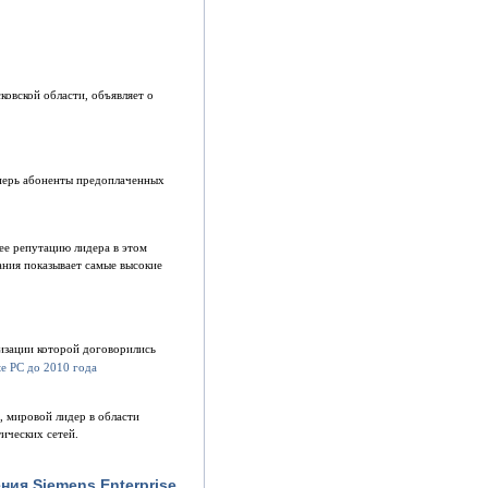
овской области, объявляет о
перь абоненты предоплаченных
 ее репутацию лидера в этом
ания показывает самые высокие
изации которой договорились
, мировой лидер в области
ических сетей.
ия Siemens Enterprise