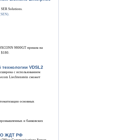
 SER Solutions.
 FOXCONN 9800GT пришла на
 $180.
й технологии VDSL2
асширена с использованием
ecom Liechtenstein сможет
втоматизации основных
 промышленных и банковских
 ВО ЖДТ РФ
t Office Communications Server