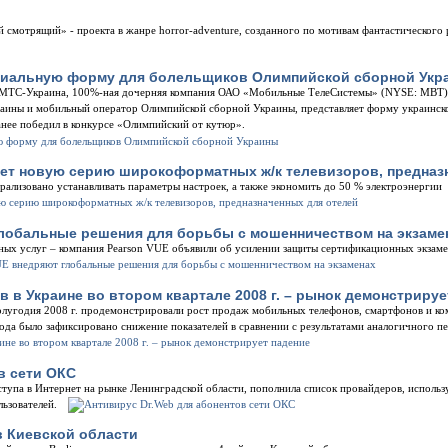
 смотрящий» - проекта в жанре horror-adventure, созданного по мотивам фантастического
циальную форму для болельщиков Олимпийской сборной Укр
и МТС-Украина, 100%-ная дочерняя компания ОАО «Мобильные ТелеСистемы» (NYSE: MBT)
аины и мобильный оператор Олимпийской сборной Украины, представляет форму украинск
анее победил в конкурсе «Олимпийский от кутюр».
кает новую серию широкоформатных ж/к телевизоров, предназ
ализовано устанавливать параметры настроек, а также экономить до 50 % электроэнергии
глобальные решения для борьбы с мошенничеством на экзаме
ных услуг – компания Pearson VUE объявили об усилении защиты сертификационных экзамен
в Украине во втором квартале 2008 г. – рынок демонстрируе
олугодия 2008 г. продемонстрировали рост продаж мобильных телефонов, смартфонов и ко
ода было зафиксировано снижение показателей в сравнении с результатами аналогичного пе
в сети ОКС
тупа в Интернет на рынке Ленинградской области, пополнила список провайдеров, исполь
льзователей.
в Киевской области