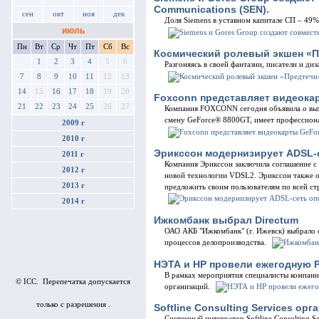
Communications (SEN).
сен
окт
ноя
дек
Доля Siemens в уставном капитале СП – 49%
июль
Пн
Вт
Ср
Чт
Пт
Сб
Вс
Космический ролевый экшен «Пр
1
2
3
4
5
6
Разгоняясь в своей фантазии, писатели и ди
7
8
9
10
11
12
13
14
15
16
17
18
19
20
Foxconn представляет видеока
21
22
23
24
25
26
27
Компания FOXCONN сегодня объявила о вы
смену GeForce® 8800GT, имеет профессиона
2009 г
2010 г
Эрикссон модернизирует ADSL-c
2011 г
Компания Эрикссон заключила соглашение с 
2012 г
новой технологии VDSL2. Эрикссон также об
2013 г
предложить своим пользователям по всей с
2014 г
Ижкомбанк выбрал Directum
ОАО АКБ "Ижкомбанк" (г. Ижевск) выбрало
процессов делопроизводства.
НЭТА и НР провели ежегодную Р
В рамках мероприятия специалисты компан
© ICC. Перепечатка допускается
организаций.
только с разрешения .
Softline Consulting Services о
Системный интегратор Softline Consulting S