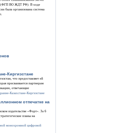
» (ФГП ВО ЖДТ РФ). В ходе
сии была организована система
п.
онов
тане-Киргизстане
гизстан, что предоставляет ей
орая присваивается партнерам
фикацию, отвечающие
иллионном отпечатке на
ском издательстве «Форт». За 6
стратегические планы на