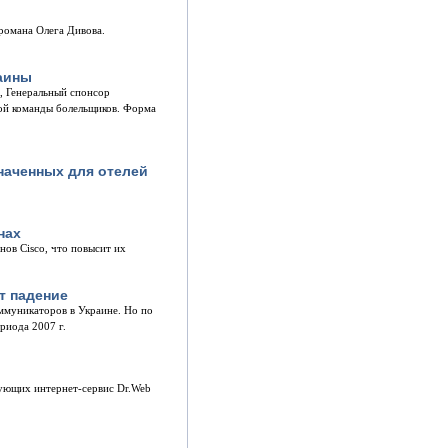
 романа Олега Дивова.
аины
, Генеральный спонсор
ой команды болельщиков. Форма
наченных для отелей
нах
ов Cisco, что повысит их
т падение
ммуникаторов в Украине. Но по
риода 2007 г.
зующих интернет-сервис Dr.Web