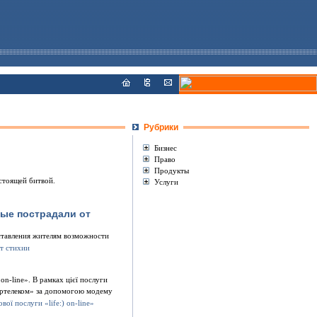
Рубрики
Бизнес
Право
Продукты
астоящей битвой.
Услуги
рые пострадали от
оставления жителям возможности
 on-line». В рамках цієї послуги
Укртелеком» за допомогою модему