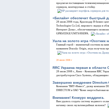
предлагая поставщикам телекоммуникационн
серверов, монтируемых в стойку.
«Билайн» обеспечит быстрый до
28 июля 2008 года, Краснодар В бизнес-це
Technologies Co.Ltd, мирового лидера в об
Интернет Дома», обеспечивающего возможно
GPRS/EDGE/UMTS/HSDPA.
Ушла на золото игра «Охотник н
Главный герой - знаменитый охотник на вам
названием Dracula: Origin, игра получила п
28 июля 2008 г
RRC Украина первая в области C
28 июля 2008 г., Киев – Компания RRC Укр
дистрибутором Cisco Systems, обладающим 
Завершено внедрение Directum
Компания "ВИТ-Инвест", дилер компании DI
DIRECTUM в ОАО "Коми энергосбытовая ко
Внимание! Конкурс моддинга.
Вам удалось создать систему водяного охл
начинку своих мультимедийных колонок?