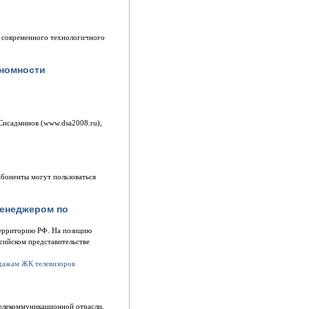
е современного технологичного
ономности
 Сисадминов (www.dsa2008.ru),
абоненты могут пользоваться
менеджером по
 территорию РФ. На позицию
сийском представительстве
телекоммуникационной отрасли,