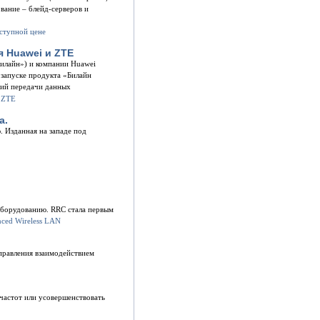
вание – блейд-серверов и
 Huawei и ZTE
илайн») и компании Huawei
 запуске продукта «Билайн
гий передачи данных
а.
. Изданная на западе под
оборудованию. RRC стала первым
правления взаимодействием
частот или усовершенствовать