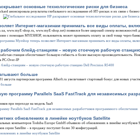
скрывает основные технологические риски для бизнеса
ackard анонсировала результаты глобального исследования об ИТ-рисках и их связи с бизне
.
оляет Интернет-магазинам принимать все виды оплаты, включа
, www.myE-shop.ru, www.myE-shop.net) появился более широкий спектр возможностей д
агазин с помощью MYESHOP, пользователь может принимать оплату за свой товар через бан
 рабочим блейд-станциям – новую стоечную рабочую станцию D
рабочая станция обеспечивает большую гибкость и более высокую производительность. Нов
а PC-Over-IP
абатывают больше
31 августа партнерская программа Allsoft.ru увеличивает стартовый бонус для новых участ
скую программу Parallels SaaS FastTrack для независимых раз
иков при переходе на модель SaaS
етних обновлениях в линейке ноутбуков Satellite
альных компьютеров Toshiba Europe GmbH объявило об обновлениях в линейке ноутбуков Sate
в серии Satellite – в продажу поступит более 30 конфигураций.