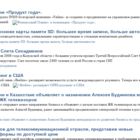
и «Продукт года».
укта INSIS болгарской компании «Fadata» за создание и продвижение на украинском рынк
паний.
основе карты памяти SD: большее время записи, больше авт
оизводительностью, уникальными характеристиками и стильным компактным дизайном.
о Слета Сисадминов
юля 2008 года в Калужской области с большим успехом прошел Третий Всероссийский Слет
индустрии. Слет посетило около 2400 человек со всей России и стран СНГ.
минг в США
ой связи «Beeline» расширяет возможности услуги международного роуминга. Теперь все 
в США.
ии и Казахстане объявляет о назначении Алексея Будникова 
 ЖК телевизоров
r открывает новое направление бизнеса и объявляет о начале поставок ЖК телевизоров на
 назначен Алексей Будников, ранее занимавшийся продвижением электронной техники в рос
ов для телекоммуникационной отрасли, представив новые
формы по доступной цене
асширяет свой портфель серверных решений, специально оптимизированных к требованиям 