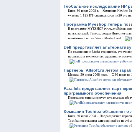
Глобальное исследование НР ра
Киев, 30 июля 2008 г. – Компания Hewlett-P
участие 1 125 ИТ-специалистов из 20 стран
Программа Myeshop теперь позв
В программе MYESHOP (www.myEshop.com.ua
пользователей. Теперь, создав Интернет-м
платёжных систем Visa и Master Card.
Dell представляет альтернативу
По сравнению с блейд-станциями, стоечная 
прорывом в технологиях удаленного доступ
Партнеры Allsoft.ru летом зар
Москва, 30 июля 2008 года. – С 30 июля по 
Parallels представляет партнер
программного обеспечения
Программа минимизирует затраты разработч
Компания Toshiba объявляет о л
Киев, 29 июля 2008 – Подразделение персон
Toshiba представила широкий выбор ноутбуко