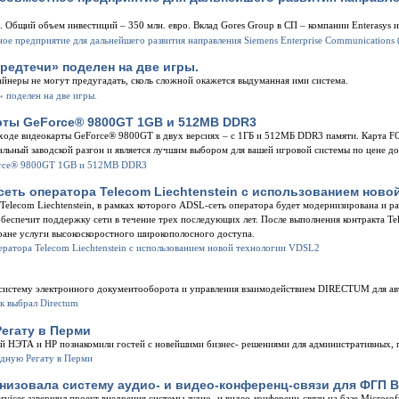
. Общий объем инвестиций – 350 млн. евро. Вклад Gores Group в СП – компании Enterasys и
едтечи» поделен на две игры.
зайнеры не могут предугадать, сколь сложной окажется выдуманная ими система.
рты GeForce® 9800GT 1GB и 512MB DDR3
ходе видеокарты GeForce® 9800GT в двух версиях – с 1ГБ и 512МБ DDR3 памяти. Карта
льный заводской разгон и является лучшим выбором для вашей игровой системы по цене до
еть оператора Telecom Liechtenstein с использованием ново
Telecom Liechtenstein, в рамках которого ADSL-сеть оператора будет модернизирована и р
еспечит поддержку сети в течение трех последующих лет. После выполнения контракта Tel
тране услуги высокоскоростного широкополосного доступа.
 систему электронного документооборота и управления взаимодействием DIRECTUM для а
егату в Перми
ий НЭТА и HP познакомили гостей с новейшими бизнес- решениями для административных,
рганизовала систему аудио- и видео-конференц-связи для ФГП
ervices завершил проект внедрения системы аудио- и видео-конференц-связи на базе Microsof