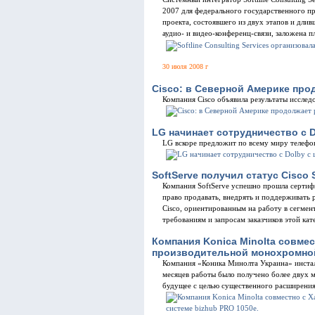
2007 для федерального государственного 
проекта, состоявшего из двух этапов и дли
аудио- и видео-конференц-связи, заложена 
30 июля 2008 г
Cisco: в Северной Америке про
Компания Cisco объявила результаты исслед
LG начинает сотрудничество с
LG вскоре предложит по всему миру телефо
SoftServe получил статус Cisco 
Компания SoftServe успешно прошла сертифик
право продавать, внедрять и поддерживать 
Cisco, ориентированным на работу в сегмен
требованиям и запросам заказчиков этой ка
Компания Konica Minolta совме
производительной монохромной
Компания «Коника Минолта Украина» инстал
месяцев работы было получено более двух м
будущее с целью существенного расширения