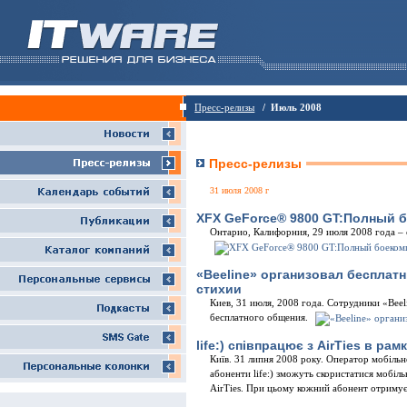
Пресс-релизы
/ Июль 2008
Пресс-релизы
31 июля 2008 г
XFX GeForce® 9800 GT:Полный 
Онтарио, Калифорния, 29 июля 2008 года – 
«Beeline» организовал бесплат
стихии
Киев, 31 июля, 2008 года. Сотрудники «Bee
бесплатного общения.
life:) співпрацює з AirTies в рамк
Київ. 31 липня 2008 року. Оператор мобільног
абоненти life:) зможуть скористатися мобі
AirTies. При цьому кожний абонент отримує