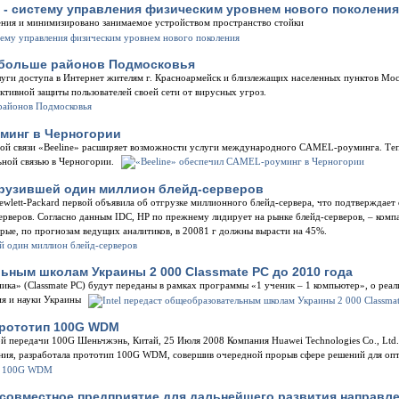
 - систему управления физическим уровнем нового поколения
ния и минимизировано занимаемое устройством пространство стойки
е больше районов Подмосковья
уги доступа в Интернет жителям г. Красноармейск и близлежащих населенных пунктов Моск
ктивной защиты пользователей своей сети от вирусных угроз.
минг в Черногории
ьной связи «Beeline» расширяет возможности услуги международного CAMEL-роуминга. Те
ьной связью в Черногории.
грузившей один миллион блейд-серверов
ewlett-Packard первой объявила об отгрузке миллионного блейд-сервера, что подтверждает
рверов. Согласно данным IDC, HP по прежнему лидирует на рынке блейд-серверов, – комп
орые, по прогнозам ведущих аналитиков, в 20081 г должны вырасти на 45%.
льным школам Украины 2 000 Classmate PC до 2010 года
ка» (Classmate PC) будут переданы в рамках программы «1 ученик – 1 компьютер», о реал
ия и науки Украины
прототип 100G WDM
 передачи 100G Шеньчжэнь, Китай, 25 Июля 2008 Компания Huawei Technologies Co., Ltd.
ения, разработала прототип 100G WDM, совершив очередной прорыв сфере решений для опт
 совместное предприятие для дальнейшего развития направлен