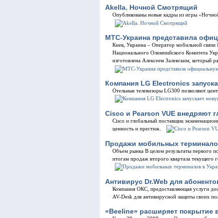
Akella. Ночной Смотрящий
Опубликованы новые кадры из игры «Ночной
МТС-Украина представила офи
Киев, Украина – Оператор мобильной связ
Национального Олимпийского Комитета Укр
изготовлена Алексеем Залевским, который р
Компания LG Electronics запус
Отельные телевизоры LG300 позволяют центр
Cisco и Pearson VUE внедряют 
Cisco и глобальный поставщик экзаменацион
ценность и престиж.
Продажи мобильных терминалов 
Объем рынка В целом результаты первого п
итогам продаж второго квартала текущего г
Антивирус Dr.Web для абоненто
Компания ОКС, предоставляющая услуги дос
AV-Desk для антивирусной защиты своих по
«Beeline» расширяет покрытие 