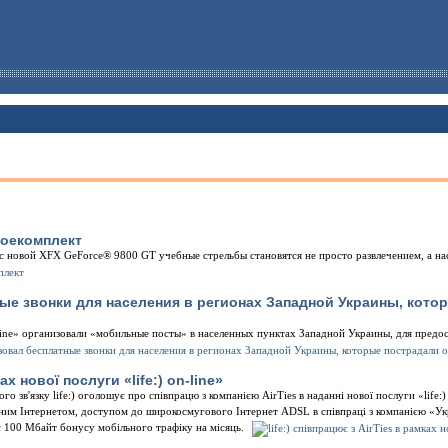
боекомплект
с новой XFX GeForce® 9800 GT учебные стрельбы становятся не просто развлечением, а н
ные звонки для населения в регионах Западной Украины, кото
line» организовали «мобильные посты» в населенных пунктах Западной Украины, для пред
ах нової послуги «life:) on-line»
о зв'язку life:) оголошує про співпрацю з компанією AirTies в наданні нової послуги «life:)
льним Інтернетом, доступом до широкосмугового Інтернет ADSL в співпраці з компанією «
 100 Мбайт бонусу мобільного трафіку на місяць.