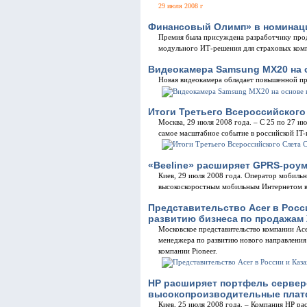
29 июля 2008 г
Финансовый Олимп» в номинаци
Премия была присуждена разработчику прод
модульного ИТ-решения для страховых ком
Видеокамера Samsung MX20 на 
Новая видеокамера обладает повышенной пр
Итоги Третьего Всероссийског
Москва, 29 июля 2008 года. – С 25 по 27 и
самое масштабное событие в российской IT-
«Beeline» расширяет GPRS-роу
Киев, 29 июля 2008 года. Оператор мобильн
высокоскоростным мобильным Интернетом 
Представительство Acer в Росс
развитию бизнеса по продажам
Московское представительство компании Ace
менеджера по развитию нового направления
компании Pioneer.
HP расширяет портфель сервер
высокопроизводительные плат
Киев, 25 июля 2008 года. – Компания HP р