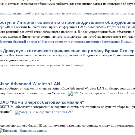
ых и сетевых сервисов необходимую гибкость для сокращения затрат на серверное оборудо
ступ в Интернет совместно с производителями оборудования
нтре «Ваш СоветникЪ» состоялась пресс-конференция ОАО «ВымпелКом» (торговая марка «Б
ласти решений для сетей связи следующего поколения. В ходе мероприятия было объявлено о
сть выхода в Интернет со стационарного компьютера или ноутбука посредством техноло
а Дракулу» - готическое приключение по роману Брэма Стокер
пиров Ван Хельсинг - отправляется по следу Дракулы из Лондона в мрачную Трансильванию
ревосходные оценки прессы:
isco Advanced Wireless LAN
аина сообщает о получении специализации Cisco Advanced Wireless LAN по беспроводному 
подобным статусом на территории Украины.
 ОАО "Коми Энергосбытовая компания"
RECTUM, объявляет о завершении внедрения системы электронного документооборота и у
мпания".
аждения системного блока ПК своими руками, разогнать материнскую плату до немыслимых 