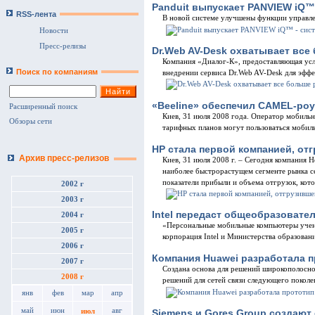
Panduit выпускает PANVIEW iQ™
RSS-лента
В новой системе улучшены функции управле
Новости
Пресс-релизы
Dr.Web AV-Desk охватывает вс
Компания «Диалог-К», предоставляющая усл
Поиск по компаниям
внедрении сервиса Dr.Web AV-Desk для эффе
«Beeline» обеспечил CAMEL-роу
Расширенный поиск
Киев, 31 июля 2008 года. Оператор мобил
Обзоры сети
тарифных планов могут пользоваться мобил
HP стала первой компанией, от
Архив пресс-релизов
Киев, 31 июля 2008 г. – Сегодня компания H
наиболее быстрорастущем сегменте рынка се
показатели прибыли и объема отгрузок, кот
2002 г
2003 г
Intel передаст общеобразовате
2004 г
«Персональные мобильные компьютеры учени
2005 г
корпорация Intel и Министерства образован
2006 г
Компания Huawei разработала 
2007 г
Создана основа для решений широкополосной
2008 г
решений для сетей связи следующего покол
янв
фев
мар
апр
май
июн
авг
июл
Siemens и Gores Group создают