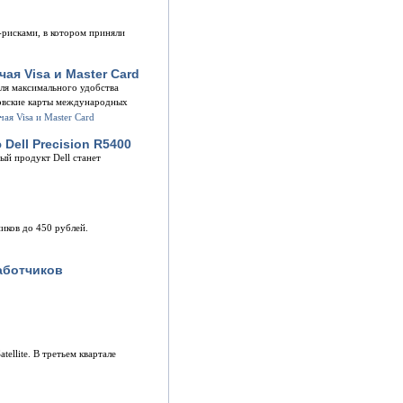
с-рисками, в котором приняли
я Visa и Master Card
ля максимального удобства
ковские карты международных
ell Precision R5400
ый продукт Dell станет
ников до 450 рублей.
работчиков
llite. В третьем квартале