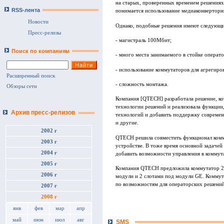
на старых, проверенных временем решениях
RSS-лента
понимается использование медиаконверторн
Новости
Однако, подобные решения имеют следующи
Пресс-релизы
- магистраль 100Мбит;
Поиск по компаниям
- много места занимаемого в стойке операто
- использование коммутаторов для агрегиро
Расширенный поиск
- сложность монтажа.
Обзоры сети
Компания [QTECH] разработала решение, ко
технологии решений и реализовала функции
Архив пресс-релизов
технологий и добавить поддержку современ
и другие.
2002 г
QTECH решила совместить функционал комм
2003 г
устройстве. В тоже время основной задаче
2004 г
добавить возможности управления в коммут
2005 г
Компания QTECH предложила коммутатор 29
2006 г
модули и 2 слотами под модули GE. Комму
по возможностям для операторских решений
2007 г
2008 г
янв
фев
мар
апр
май
июн
июл
авг
SMS