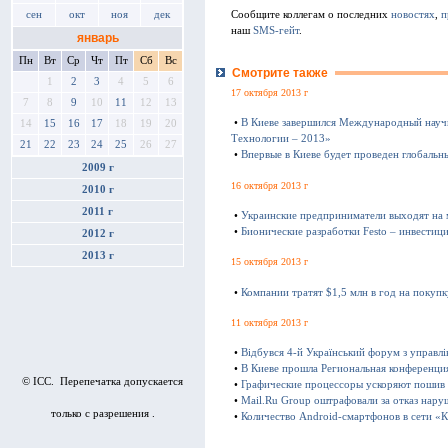
Сообщите коллегам о последних
новостях
,
п
сен
окт
ноя
дек
наш
SMS-гейт
.
январь
Пн
Вт
Ср
Чт
Пт
Сб
Вс
Смотрите также
1
2
3
4
5
6
17 октября 2013 г
7
8
9
10
11
12
13
•
В Киеве завершился Международный науч
14
15
16
17
18
19
20
Технологии – 2013»
21
22
23
24
25
26
27
•
Впервые в Киеве будет проведен глобаль
2009 г
16 октября 2013 г
2010 г
2011 г
•
Украинские предприниматели выходят на
•
Бионические разработки Festo – инвестиц
2012 г
2013 г
15 октября 2013 г
•
Компании тратят $1,5 млн в год на покуп
11 октября 2013 г
•
Відбувся 4-й Український форум з управл
•
В Киеве прошла Региональная конференц
© ICC. Перепечатка допускается
•
Графические процессоры ускоряют пошив
•
Mail.Ru Group оштрафовали за отказ нару
только с разрешения .
•
Количество Android-смартфонов в сети «К