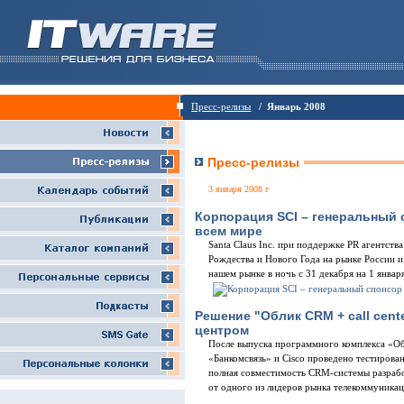
Пресс-релизы
/ Январь 2008
Пресс-релизы
3 января 2008 г
Корпорация SCI – генеральный 
всем мире
Santa Claus Inc. при поддержке PR агентств
Рождества и Нового Года на рынке России и
нашем рынке в ночь с 31 декабря на 1 января
Решение "Облик CRM + call cent
центром
После выпуска программного комплекса «Об
«Банкомсвязь» и Cisco проведено тестирован
полная совместимость CRM-системы разрабо
от одного из лидеров рынка телекоммуника