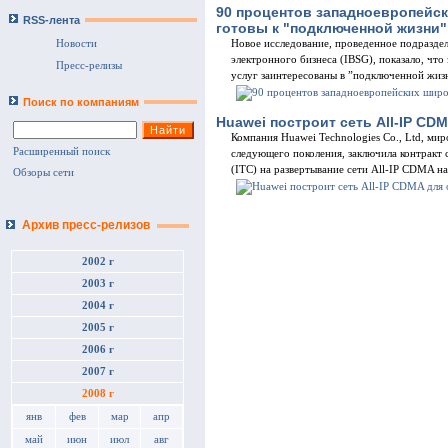
90 процентов западноевропейс
RSS-лента
готовы к "подключенной жизни"
Новости
Новое исследование, проведенное подраздел
электронного бизнеса (IBSG), показало, чт
Пресс-релизы
услуг заинтересованы в ”подключенной жиз
Поиск по компаниям
Huawei построит сеть All-IP CD
Компания Huawei Technologies Co., Ltd, мир
Расширенный поиск
следующего поколения, заключила контрак
(ITC) на развертывание сети All-IP CDMA на
Обзоры сети
Архив пресс-релизов
2002 г
2003 г
2004 г
2005 г
2006 г
2007 г
2008 г
янв
фев
мар
апр
май
июн
июл
авг