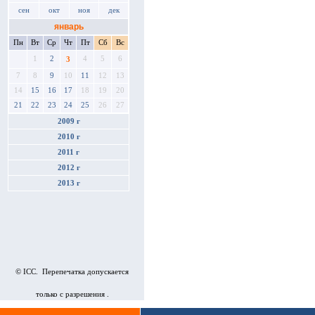
сен
окт
ноя
дек
январь
Пн
Вт
Ср
Чт
Пт
Сб
Вс
1
2
4
5
6
3
7
8
9
10
11
12
13
14
15
16
17
18
19
20
21
22
23
24
25
26
27
2009 г
2010 г
2011 г
2012 г
2013 г
© ICC. Перепечатка допускается
только с разрешения .