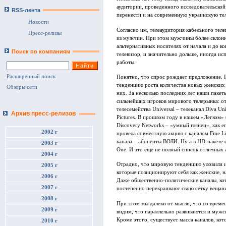
аудитории, проведенного исследовательско
RSS-лента
перенести и на современную украинскую те
Новости
Согласно им, телеаудитория кабельного теле
Пресс-релизы
из мужчин. При этом мужчины более склон
альтернативных носителях от начала и до к
Поиск по компаниям
телевизор, и значительно дольше, иногда и
работы.
Расширенный поиск
Понятно, что спрос рождает предложение. 
тенденцию роста количества новых женских
Обзоры сети
них. За несколько последних лет наши паке
сильнейших игроков мирового телерынка: от 
телесемейства Universal – телеканал Diva Un
Архив пресс-релизов
Pictures. В прошлом году в нашем «Легком» 
Discovery Networks – «умный глянец», как 
2002 г
провела совместную акцию с каналом Fine Li
канала – абоненты ВОЛИ. Ну а в HD-пакете е
2003 г
One. И это еще не полный список отличных
2004 г
Отрадно, что мировую тенденцию уловили и 
2005 г
которые позиционируют себя как женские, 
2006 г
Даже общественно-политические каналы, ко
2007 г
постепенно перекраивают свою сетку вещани
2008 г
При этом мы далеки от мысли, что со време
2009 г
видим, что параллельно развиваются и мужск
Кроме этого, существует масса каналов, ко
2010 г