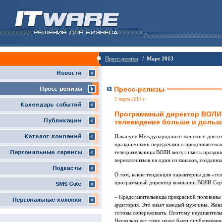
Пресс-релизы
/ Март 2013
Пресс-релизы
5 марта 2013 г
Программный директор ВОЛИ
телевидение больше и дольш
Накануне Международного женского дня от
праздничными передачами о представительни
телезрительницы ВОЛИ могут иметь праздни
переключиться на один из каналов, созданны
О том, какие тенденции характерны для «те
программный директор компании ВОЛИ Сер
– Представительницы прекрасной половины ч
аудитория. Это знает каждый мужчина. Жен
готовы сопереживать. Поэтому неудивител
Несколько лет тому назад были опубликован