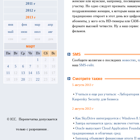
женские или мужские, например, посвященн
2011 г
участку. Но одно следует признать: наканун
2012 г
поздравлениями женщин, к которым наша ко
традиционно откроет в этот день все цифро
2013 г
абоненты, у кого есть HD-тюнеры или САМ-
янв
фев
мар
апр
формате высокой четкости. Ну а наш серв
фильмов.
май
июн
июл
авг
сен
окт
ноя
дек
март
Пн
Вт
Ср
Чт
Пт
Сб
Вс
SMS
1
2
3
Сообщите коллегам о последних
новостях
,
п
наш
SMS-гейт
.
4
5
6
7
8
9
10
11
12
13
14
15
16
17
Смотрите также
18
19
20
21
22
23
24
5 августа 2013 г
•
Учиться и еще раз учиться: «Лаборатория
Kaspersky Security для бизнеса
2 августа 2013 г
•
Как SkyDrive интегрируется с Windows 8.
© ICC. Перепечатка допускается
•
Завтра начинается здесь: включен счетчи
•
Oracle выпускает Cloud Application Foun
только с разрешения .
традиционных и облачных сред
•
Samsung объявляет финансовые итоги II к