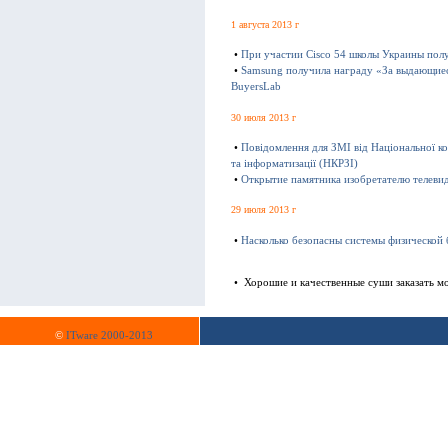
1 августа 2013 г
•
При участии Cisco 54 школы Украины пол
•
Samsung получила награду «За выдающиес
BuyersLab
30 июля 2013 г
•
Повідомлення для ЗМІ від Національної ко
та інформатизації (НКРЗІ)
•
Открытие памятника изобретателю телевид
29 июля 2013 г
•
Насколько безопасны системы физической 
• Хорошие и качественные суши заказать м
©
ITware 2000-2013