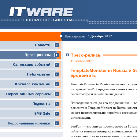
Пресс-релизы
/ Декабрь 2012
Пресс-релизы
11 декабря 2012 г
TemplateMonster in Russia и S
продвигать
TemplateMonster in Russia совместно с кру
интернете SeoPult предлагают своим клиен
сайта быстро и за небольшие деньги.
От создания сайта до его продвижения — вс
для сайта в TemplateMonster in Russia, клие
может незамедлительно перейти к следующе
оптимизации.
SeoPult — это запуск проекта всего за 10 м
сайта на топовых позициях в поисковиках.
достаточно просто указать адрес продвигае