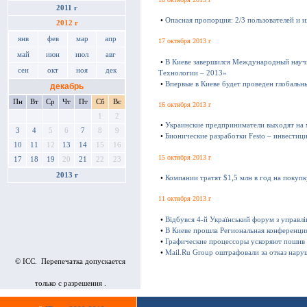
2011 г
•
Опасная пропорция: 2/3 пользователей и 
2012 г
янв
фев
мар
апр
17 октября 2013 г
май
июн
июл
авг
•
В Киеве завершился Международный науч
сен
окт
ноя
дек
Технологии – 2013»
•
Впервые в Киеве будет проведен глобаль
декабрь
Пн
Вт
Ср
Чт
Пт
Сб
Вс
16 октября 2013 г
1
2
•
Украинские предприниматели выходят на
3
4
5
6
7
8
9
•
Бионические разработки Festo – инвестиц
10
11
12
13
14
15
16
15 октября 2013 г
17
18
19
20
21
22
23
2013 г
•
Компании тратят $1,5 млн в год на покуп
11 октября 2013 г
•
Відбувся 4-й Український форум з управл
•
В Киеве прошла Региональная конференц
•
Графические процессоры ускоряют пошив
•
Mail.Ru Group оштрафовали за отказ нару
© ICC. Перепечатка допускается
только с разрешения .