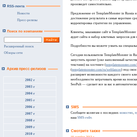
произведет самостоятельно.
RSS-лента
Предложение от TemplateMonster in Russia и
Новости
достижение результата в самые короткие ср
Пресс-релизы
корректировка стратегии по управлению.
Поиск по компаниям
Клиенты, заказавшие сайт в TemplateMonster
аудит сайта и набор ключевых запросов для
Подробности вы можете узнать на специаль
Расширенный поиск
Обзоры сети
Сегодня пользователи TemplateMonster in Ru
запустить проект (уже наполненный качест
текстами) на хостинге (
templatemonster.com/
Архив пресс-релизов
(
templatemonster.com/ru/weblancer
) под свои
расширяет возможности каждого своего клие
необходимости затрачивать время на поиск
2002 г
SeoPult — сделает все за вас в автоматическ
2003 г
2004 г
2005 г
SMS
2006 г
Сообщите коллегам о последних
новостях
,
п
2007 г
наш
SMS-гейт
.
2008 г
2009 г
Смотрите также
2010 г
18 октября 2013 г