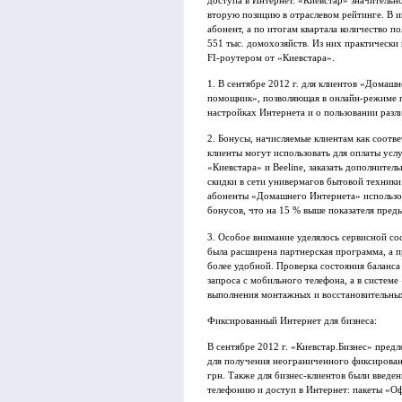
доступа в Интернет. «Киевстар» значительн
вторую позицию в отраслевом рейтинге. В 
абонент, а по итогам квартала количество 
551 тыс. домохозяйств. Из них практическ
FI-роутером от «Киевстара».
1. В сентябре 2012 г. для клиентов «Домаш
помощник», позволяющая в онлайн-режиме п
настройках Интернета и о пользовании раз
2. Бонусы, начисляемые клиентам как соот
клиенты могут использовать для оплаты усл
«Киевстара» и Beeline, заказать дополните
скидки в сети универмагов бытовой техники 
абоненты «Домашнего Интернета» использов
бонусов, что на 15 % выше показателя пред
3. Особое внимание уделялось сервисной со
была расширена партнерская программа, а п
более удобной. Проверка состояния баланса
запроса с мобильного телефона, а в систем
выполнения монтажных и восстановительных
Фиксированный Интернет для бизнеса:
В сентябре 2012 г. «Киевстар.Бизнес» пре
для получения неограниченного фиксированн
грн. Также для бизнес-клиентов были введ
телефонию и доступ в Интернет: пакеты «О