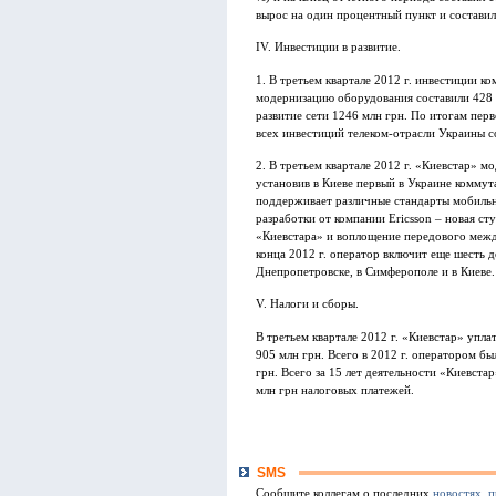
вырос на один процентный пункт и составил
IV. Инвестиции в развитие.
1. В третьем квартале 2012 г. инвестиции к
модернизацию оборудования составили 428 м
развитие сети 1246 млн грн. По итогам пер
всех инвестиций телеком-отрасли Украины с
2. В третьем квартале 2012 г. «Киевстар» 
установив в Киеве первый в Украине коммут
поддерживает различные стандарты мобильно
разработки от компании Ericsson – новая с
«Киевстара» и воплощение передового межд
конца 2012 г. оператор включит еще шесть до
Днепропетровске, в Симферополе и в Киеве.
V. Налоги и сборы.
В третьем квартале 2012 г. «Киевстар» упла
905 млн грн. Всего в 2012 г. оператором б
грн. Всего за 15 лет деятельности «Киевста
млн грн налоговых платежей.
SMS
Сообщите коллегам о последних
новостях
,
п