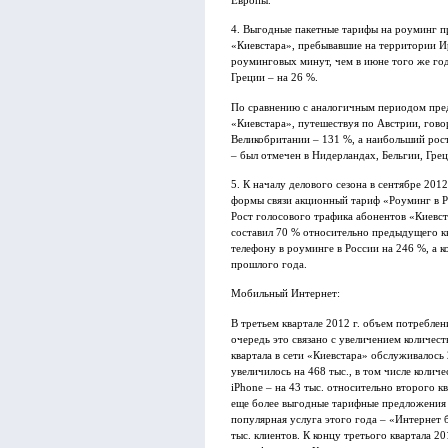
Европы.
4. Выгодные пакетные тарифы на роуминг при
«Киевстара», пребывавшие на территории Ир
роуминговых минут, чем в июне того же года
Греции – на 26 %.
По сравнению с аналогичным периодом преды
«Киевстара», путешествуя по Австрии, гово
Великобритании – 131 %, а наибольший рос
– был отмечен в Нидерландах, Бельгии, Гре
5. К началу делового сезона в сентябре 20
формы связи акционный тариф «Роуминг в Ро
Рост голосового трафика абонентов «Киевста
составил 70 % относительно предыдущего к
телефону в роуминге в России на 246 %, а 
прошлого года.
Мобильный Интернет:
В третьем квартале 2012 г. объем потребле
очередь это связано с увеличением количес
квартала в сети «Киевстара» обслуживалось
увеличилось на 468 тыс., в том числе количе
iPhone – на 43 тыс. относительно второго к
еще более выгодные тарифные предложения 
популярная услуга этого года – «Интернет б
тыс. клиентов. К концу третього квартала 2