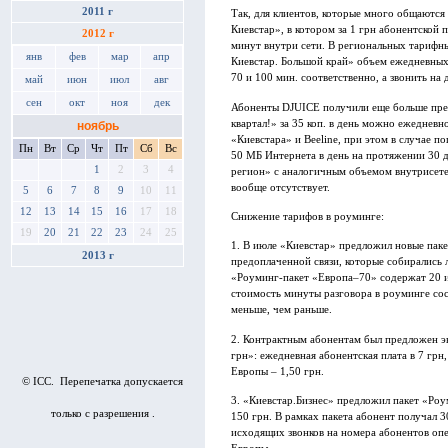
2011 г
Так, для клиентов, которые много общаются
Киевстар», в котором за 1 грн абонентской
2012 г
минут внутри сети. В региональных тарифн
янв
фев
мар
апр
Киевстар. Большой край» объем ежедневных
70 и 100 мин. соответственно, а звонить на 
май
июн
июл
авг
сен
окт
ноя
дек
Абоненты DJUICE получили еще больше преи
квартал!» за 35 коп. в день можно ежедневн
ноябрь
«Киевстара» и Beeline, при этом в случае п
Пн
Вт
Ср
Чт
Пт
Сб
Вс
50 МБ Интернета в день на протяжении 30 д
1
2
3
4
регион» с аналогичным объемом внутрисете
вообще отсутствует.
5
6
7
8
9
10
11
12
13
14
15
16
17
18
Снижение тарифов в роуминге:
19
20
21
22
23
24
25
1. В июле «Киевстар» предложил новые пак
2013 г
предоплаченной связи, которые собирались
«Роуминг-пакет «Европа–70» содержат 20 и
стоимость минуты разговора в роуминге соста
меньше, чем раньше.
2. Контрактным абонентам был предложен э
грн»: ежедневная абонентская плата в 7 грн
Европы – 1,50 грн.
© ICC. Перепечатка допускается
3. «Киевстар.Бизнес» предложил пакет «Роу
только с разрешения .
150 грн. В рамках пакета абонент получал
исходящих звонков на номера абонентов оп