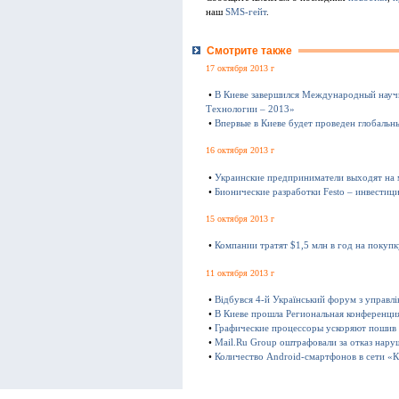
наш
SMS-гейт
.
Смотрите также
17 октября 2013 г
•
В Киеве завершился Международный науч
Технологии – 2013»
•
Впервые в Киеве будет проведен глобаль
16 октября 2013 г
•
Украинские предприниматели выходят на
•
Бионические разработки Festo – инвестиц
15 октября 2013 г
•
Компании тратят $1,5 млн в год на покуп
11 октября 2013 г
•
Відбувся 4-й Український форум з управл
•
В Киеве прошла Региональная конференц
•
Графические процессоры ускоряют пошив
•
Mail.Ru Group оштрафовали за отказ нару
•
Количество Android-смартфонов в сети «К