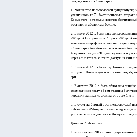
смартфонов от «Киевстара».
1. Количество пользователей суперпопулярн
увеличилось на 71 % относительно второго к
Кроме того, в третьем квартале безлимитный
доступен и абонентам Beeline.
2. В июле 2012 г. были запущены совместны
«90 дней Интернета» за 1 грн и «90 дней му
купившие смартфоны в сети партнера, полу
«Киевстара» без абонентской платы и без пла
А в рамках акции «90 дней музыки и игр» 
игры без платы за контент, доступ на сайт и 
3. В июле 2012 г. «Киевстар.Бизнес» предл
интернет. Новый» для планшетов и ноутбуко
грн.
4. В августе 2012 г. была обновлена линей
ежемесячную плату объем трафика был увел
передачи данных составила от 30 до 1 коп.
5. В ответ на бурный рост пользователей п
«Интернет-SIM-пара», позволяющую одновр
устройством для доступа в Интернет с одн
Домашний Интернет:
Третий квартал 2012 г. внес существенные 