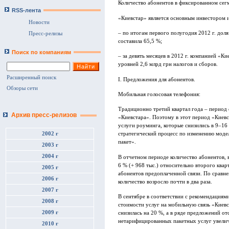
Количество абонентов в фиксированном сегме
RSS-лента
«Киевстар» является основным инвестором 
Новости
– по итогам первого полугодия 2012 г. дол
Пресс-релизы
составила 65,5 %;
Поиск по компаниям
– за девять месяцев в 2012 г. компанией «К
уровней 2,6 млрд грн налогов и сборов.
Расширенный поиск
I. Предложения для абонентов.
Обзоры сети
Мобильная голосовая телефония:
Традиционно третий квартал года – период 
Архив пресс-релизов
«Киевстара». Поэтому в этот период «Киев
услуги роуминга, которые снизились в 9–16
2002 г
стратегический процесс по изменению модел
пакет».
2003 г
2004 г
В отчетном периоде количество абонентов,
6 % (+ 968 тыс.) относительно второго кварт
2005 г
абонентов предоплаченной связи. По сравн
2006 г
количество возросло почти в два раза.
2007 г
В сентябре в соответствии с рекомендация
2008 г
стоимости услуг на мобильную связь «Киевс
2009 г
снизилась на 20 %, а в ряде предложений о
нетарифицированных пакетных услуг увелич
2010 г