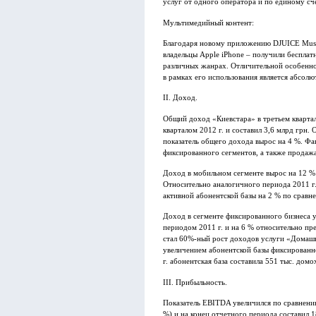
услуг от одного оператора и по единому сч
Мультимедийный контент:
Благодаря новому приложению DJUICE Music
владельцы Apple iPhone – получили бесплатн
различных жанрах. Отличительной особеннос
в рамках его использования является абсол
II. Доход.
Общий доход «Киевстара» в третьем квартал
кварталом 2012 г. и составил 3,6 млрд грн
показатель общего дохода вырос на 4 %. Фа
фиксированного сегментов, а также продаж
Доход в мобильном сегменте вырос на 12 % 
Относительно аналогичного периода 2011 г.
активной абонентской базы на 2 % по срав
Доход в сегменте фиксированного бизнеса 
периодом 2011 г. и на 6 % относительно пр
стал 60%-ный рост доходов услуги «Домашн
увеличением абонентской базы фиксированно
г. абонентская база составила 551 тыс. домо
III. Прибыльность.
Показатель EBITDA увеличился по сравнению
%) и на конец отчетного периода составил 