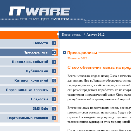
Пресс-релизы
/ Август 2012
Пресс-релизы
30 августа 2012 г
Cisco обеспечит связь на пр
Всего несколько недель назад Cisco в каче
для летних Игр в Лондоне обеспечила успе
передачи данных, а сейчас перед компанией
сей раз ей предстоит поработать не на спор
технологии и практический опыт, Cisco раз
республиканской и демократической парти
В течение двух предстоящих недель две ве
проведут свои съезды , на которых будут о
страны. На каждый съезд приедут десятки ты
телевизионная аудитория этих мероприятий
Cisco предоставила организаторам обоих съ