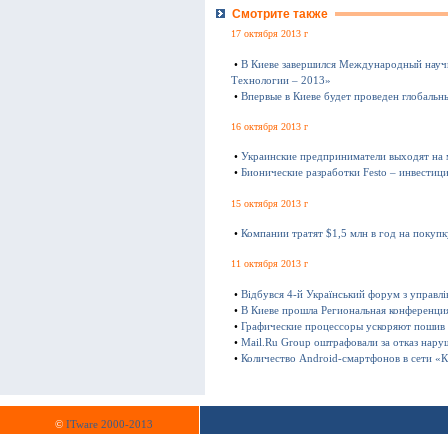
Смотрите также
17 октября 2013 г
•
В Киеве завершился Международный науч
Технологии – 2013»
•
Впервые в Киеве будет проведен глобаль
16 октября 2013 г
•
Украинские предприниматели выходят на
•
Бионические разработки Festo – инвестиц
15 октября 2013 г
•
Компании тратят $1,5 млн в год на покуп
11 октября 2013 г
•
Відбувся 4-й Український форум з управл
•
В Киеве прошла Региональная конференц
•
Графические процессоры ускоряют пошив
•
Mail.Ru Group оштрафовали за отказ нару
•
Количество Android-смартфонов в сети «К
©
ITware 2000-2013