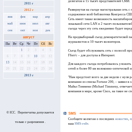
делегатов и 15 тысяч представителей СМИ.
2011 г
Развернутая на съезде магистральная сеть 
2012 г
содержимое всей библиотеки Конгресса США
янв
фев
мар
апр
Сеть имеет также возможность масштабиров
май
июн
июл
авг
локальной сети LAN и 2 тысяч пользователе
съезда через эту сеть ежедневно будет пере
сен
окт
ноя
дек
август
На предвыборный съезд демократической па
журналистов и 10 тысяч волонтеров.
Пн
Вт
Ср
Чт
Пт
Сб
Вс
1
2
3
4
5
Съезд будет обслуживать сеть с полосой пр
Гбит/с – для доступа в Интернет.
6
7
8
9
10
11
12
13
14
15
16
17
18
19
Для каждого съезда потребовалось уложить
сетей и более 80 км волоконно-оптической 
20
21
22
23
24
25
26
2013 г
"Нам предстоит всего за две недели с нуля 
компании из списка Fortune 200, – заявил в
Майкл Тиммени (Michael Timmeny, отвечает 
компания в мире, кроме Cisco, на такое не с
© ICC. Перепечатка допускается
SMS
Сообщите коллегам о последних
новостях
,
п
только с разрешения .
наш
SMS-гейт
.