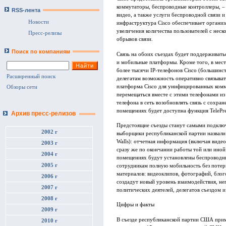
коммутаторы, беспроводные контроллеры, – 
RSS-лента
видео, а также услуги беспроводной связи
Новости
инфраструктура Cisco обеспечивает органи
увеличения количества пользователей с неско
Пресс-релизы
обрывов связи.
Поиск по компаниям
Связь на обоих съездах будет поддерживать
и мобильные платформы. Кроме того, в мес
более тысячи IP-телефонов Cisco (большинст
Расширенный поиск
делегатам возможность оперативно связыват
платформа Cisco для унифицированных комму
Обзоры сети
перемещаться вместе с этими телефонами из
телефона в сеть возобновлять связь с сохра
помещениях будет доступна функция TelePre
Архив пресс-релизов
Предстоящие съезды станут самыми подкл
2002 г
выборщики республиканской партии назвали 
Walls): отчетная информация (включая видео
2003 г
сразу же по окончании работы той или иной 
2004 г
помещениях будут установлены беспроводны
2005 г
сотрудникам полную мобильность без потери
материалов: видеоклипов, фотографий, блого
2006 г
создадут новый уровень взаимодействия, не
2007 г
политических деятелей, делегатов съездом и
2008 г
Цифры и факты
2009 г
В съезде республиканской партии США приму
2010 г