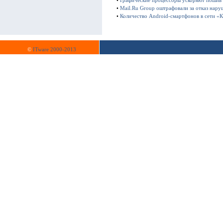
•
Графические процессоры ускоряют пошив
•
Mail.Ru Group оштрафовали за отказ нару
•
Количество Android-смартфонов в сети «К
©
ITware 2000-2013