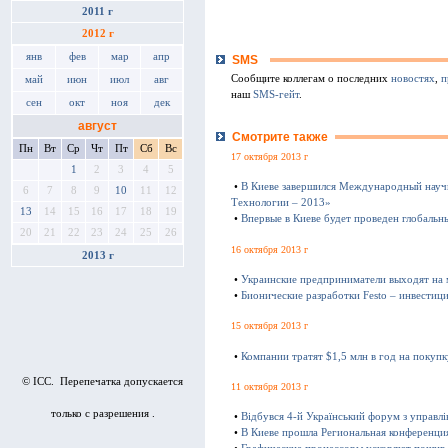
2011 г
2012 г
янв
фев
мар
апр
SMS
Сообщите коллегам о последних
новостях
,
п
май
июн
июл
авг
наш
SMS-гейт
.
сен
окт
ноя
дек
август
Смотрите также
Пн
Вт
Ср
Чт
Пт
Сб
Вс
17 октября 2013 г
1
2
3
4
5
•
В Киеве завершился Международный науч
6
7
8
9
10
11
12
Технологии – 2013»
13
14
15
16
17
18
19
•
Впервые в Киеве будет проведен глобаль
20
21
22
23
24
25
26
16 октября 2013 г
2013 г
•
Украинские предприниматели выходят на
•
Бионические разработки Festo – инвестиц
15 октября 2013 г
•
Компании тратят $1,5 млн в год на покуп
© ICC. Перепечатка допускается
11 октября 2013 г
только с разрешения .
•
Відбувся 4-й Український форум з управл
•
В Киеве прошла Региональная конференц