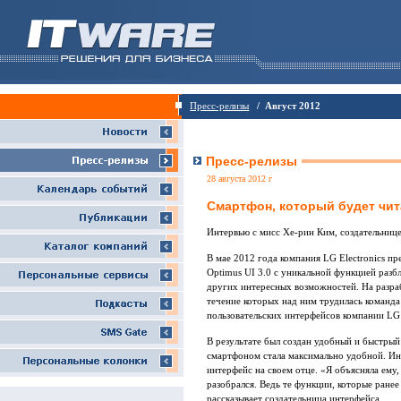
Пресс-релизы
/ Август 2012
Пресс-релизы
28 августа 2012 г
Смартфон, который будет чи
Интервью с мисс Хе-рин Ким, создательниц
В мае 2012 года компания LG Electronics п
Optimus UI 3.0 с уникальной функцией раз
других интересных возможностей. На разраб
течение которых над ним трудилась команда 
пользовательских интерфейсов компании LG
В результате был создан удобный и быстрый
смартфоном стала максимально удобной. Ин
интерфейс на своем отце. «Я объясняла ему,
разобрался. Ведь те функции, которые ранее
рассказывает создательница интерфейса.