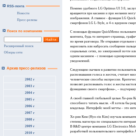
RSS-лента
Помимо удобного LG Optimus UI 3.0, заслу
вращаются при касании и при желании могу
Новости
изображения. А главное - функция LG Quic
Пресс-релизы
смартфонов LG L-Style, и 4-х ядерном смар
Поиск по компаниям
С помощью функции QuickMemo пользовател
контента, будь то интернет-страница, граф
по время разговора. Не открывая отдельное
Расширенный поиск
нарисовать или набросать сообщение пальцем
социальных сетях, по электронной почте и
Обзоры сети
одним касанием - с помощью одновременног
уведомлений.
Архив пресс-релизов
Следующим скачком в развитии пользовател
распознавания голоса и жестов, считает мис
2002 г
человеческие способы экспрессии. Критичес
позволят распознавать голос и жесты насто
2003 г
функциями своего смартфона», – подчеркну
2004 г
А своей главной глобальной целью Хе-рин К
2005 г
способного читать мысли. «Я хотела бы ра
2006 г
владельца. Интерфейс моей мечты – это инт
2007 г
Хе-рин Ким (Hyo-rin Kim) изучала компьюте
2008 г
степень магистра по специальности интера
2009 г
В R&D центре компании LG Electronics Mobi
разработкой пользовательского интерфейса
2010 г