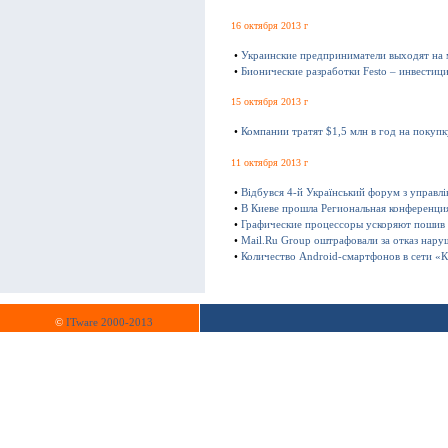
16 октября 2013 г
•
Украинские предприниматели выходят на
•
Бионические разработки Festo – инвестиц
15 октября 2013 г
•
Компании тратят $1,5 млн в год на покуп
11 октября 2013 г
•
Відбувся 4-й Український форум з управл
•
В Киеве прошла Региональная конференц
•
Графические процессоры ускоряют пошив
•
Mail.Ru Group оштрафовали за отказ нару
•
Количество Android-смартфонов в сети «К
©
ITware 2000-2013