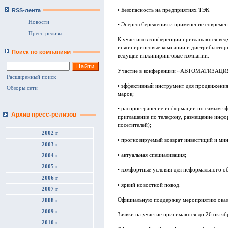
• Безопасность на предприятиях ТЭК
RSS-лента
Новости
• Энергосбережения и применение совреме
Пресс-релизы
К участию в конференции приглашаются веду
инжиниринговые компании и дистрибьюторы
Поиск по компаниям
ведущие инжиниринговые компании.
Участие в конференции «АВТОМАТИЗАЦИЯ.
Расширенный поиск
• эффективный инструмент для продвижения
Обзоры сети
марок;
• распространение информации по самым эф
Архив пресс-релизов
приглашение по телефону, размещение инфо
посетителей);
2002 г
• прогнозируемый возврат инвестиций и мин
2003 г
• актуальная специализация;
2004 г
2005 г
• комфортные условия для неформального о
2006 г
• яркий новостной повод.
2007 г
Официальную поддержку мероприятию оказ
2008 г
2009 г
Заявки на участие принимаются до 26 октябр
2010 г