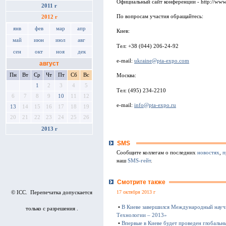
Официальный сайт конференции - http://www.
2011 г
По вопросам участия обращайтесь:
2012 г
янв
фев
мар
апр
Киев:
май
июн
июл
авг
Тел: +38 (044) 206-24-92
сен
окт
ноя
дек
e-mail:
ukraine@pta-expo.com
август
Пн
Вт
Ср
Чт
Пт
Сб
Вс
Москва:
1
2
3
4
5
Тел: (495) 234-2210
6
7
8
9
10
11
12
e-mail:
info@pta-expo.ru
13
14
15
16
17
18
19
20
21
22
23
24
25
26
2013 г
SMS
Сообщите коллегам о последних
новостях
,
п
наш
SMS-гейт
.
Смотрите также
17 октября 2013 г
© ICC. Перепечатка допускается
•
В Киеве завершился Международный науч
только с разрешения .
Технологии – 2013»
•
Впервые в Киеве будет проведен глобаль