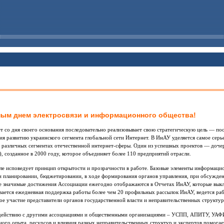
ным днем электросвязи и информационного общества!
 со дня своего основания последовательно реализовывает свою стратегическую цель — по
я развитию украинского сегмента глобальной сети Интернет. В ИнАУ уделяется самое серь
 различных сегментах отечественной интернет-сферы. Один из успешных проектов — доч
, созданное в 2000 году, которое объединяет более 110 предприятий отрасли.
еле исповедует принцип открытости и прозрачности в работе. Базовые элементы информац
и планировании, бюджетировании, в ходе формирования органов управления, при обсужден
е значимые достижения Ассоциации ежегодно отображаются в Отчетах ИнАУ, которые выкл
вается ежедневная поддержка работы более чем 20 профильных рассылок ИнАУ, ведется раб
е участие представители органов государственной власти и неправительственных структур
одействию с другими ассоциациями и общественными организациями – УСПП, АПИТУ, У
ого опыта, ресурсов и влияния разных неправительственных структур и экспертов помогае