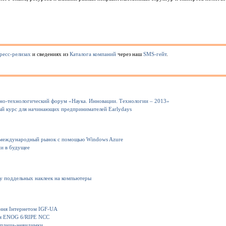
ресс-релизах
и сведениях из
Каталога компаний
через наш
SMS-гейт
.
но-технологический форум «Наука. Инновации. Технологии – 2013»
ный курс для начинающих предпринимателей Earlydays
 международный рынок с помощью Windows Azure
ии в будущее
ку поддельных наклеек на компьютеры
іння Інтернетом IGF-UA
ия ENOG 6/RIPE NCC
 плаща-невидимки