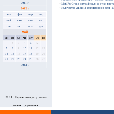
2011 г
•
Mail.Ru Group оштрафовали за отказ нару
•
Количество Android-смартфонов в сети «К
2012 г
янв
фев
мар
апр
май
июн
июл
авг
сен
окт
ноя
дек
май
Пн
Вт
Ср
Чт
Пт
Сб
Вс
1
2
3
4
5
6
7
8
9
10
11
12
13
14
15
16
17
18
19
20
21
22
23
24
25
26
27
2013 г
© ICC. Перепечатка допускается
только с разрешения .