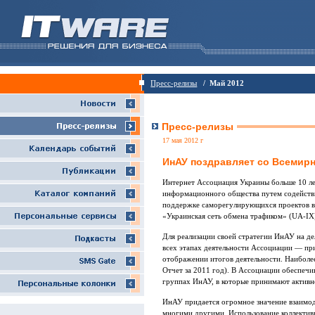
Пресс-релизы
/ Май 2012
Пресс-релизы
17 мая 2012 г
ИнАУ поздравляет со Всемир
Интернет Ассоциация Украины больше 10 лет
информационного общества путем содействи
поддержке саморегулирующихся проектов в
«Украинская сеть обмена трафиком» (UA-IX)
Для реализации своей стратегии ИнАУ на д
всех этапах деятельности Ассоциации — пр
отображении итогов деятельности. Наиболе
Отчет за 2011 год). В Ассоциации обеспечи
группах ИнАУ, в которые принимают активно
ИнАУ придается огромное значение взаим
многими другими. Использование коллективн