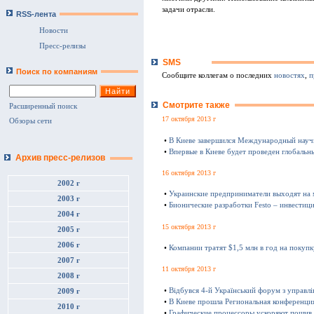
задачи отрасли.
RSS-лента
Новости
Пресс-релизы
SMS
Поиск по компаниям
Сообщите коллегам о последних
новостях
,
п
Смотрите также
Расширенный поиск
17 октября 2013 г
Обзоры сети
•
В Киеве завершился Международный науч
•
Впервые в Киеве будет проведен глобаль
Архив пресс-релизов
16 октября 2013 г
2002 г
•
Украинские предприниматели выходят на
2003 г
•
Бионические разработки Festo – инвестиц
2004 г
15 октября 2013 г
2005 г
2006 г
•
Компании тратят $1,5 млн в год на покуп
2007 г
11 октября 2013 г
2008 г
•
Відбувся 4-й Український форум з управл
2009 г
•
В Киеве прошла Региональная конференц
2010 г
•
Графические процессоры ускоряют пошив