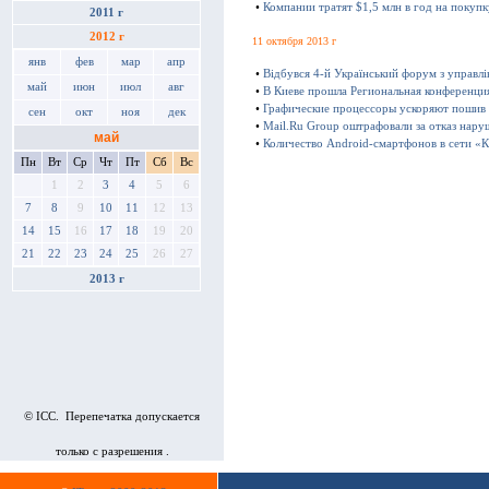
•
Компании тратят $1,5 млн в год на покуп
2011 г
2012 г
11 октября 2013 г
янв
фев
мар
апр
•
Відбувся 4-й Український форум з управл
май
июн
июл
авг
•
В Киеве прошла Региональная конференц
•
Графические процессоры ускоряют пошив
сен
окт
ноя
дек
•
Mail.Ru Group оштрафовали за отказ нару
май
•
Количество Android-смартфонов в сети «К
Пн
Вт
Ср
Чт
Пт
Сб
Вс
1
2
3
4
5
6
7
8
9
10
11
12
13
14
15
16
17
18
19
20
21
22
23
24
25
26
27
2013 г
© ICC. Перепечатка допускается
только с разрешения .