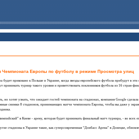
ы Чемпионата Европы по футболу в режиме Просмотра улиц
а будет приковано к Польше и Украине, когда звезды европейского футбола прибудут в эти
ут принимать турнир такого уровня и приветствовать поклонников футбола из 16 стран-фин
ть, но хотят узнать, что ожидает гостей чемпионата на стадионах, компания Google сдела
рамные снимки 8 стадионов, принимающих матчи чемпионата Европы, чтобы вы даже у экран
здника.
мпийский” в Киеве - арену, которая будет принимать финальный матч турнира, - во всех е
угие стадионы в Украине такие, как суперсовременная “Донбасс Арена” в Донецке, обновл