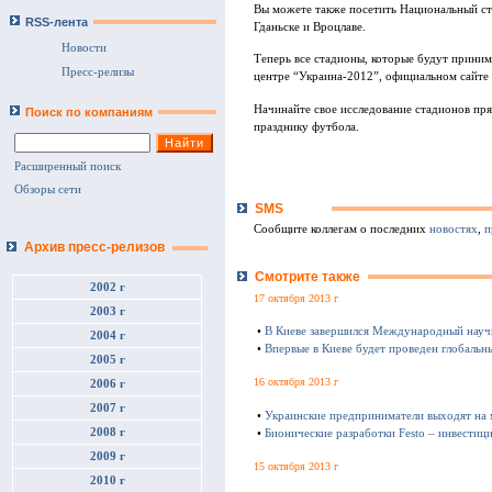
Вы можете также посетить Национальный ста
RSS-лента
Гданьске и Вроцлаве.
Новости
Теперь все стадионы, которые будут приним
Пресс-релизы
центре “Украина-2012”, официальном сайте
Начинайте свое исследование стадионов пря
Поиск по компаниям
празднику футбола.
Расширенный поиск
Обзоры сети
SMS
Сообщите коллегам о последних
новостях
,
п
Архив пресс-релизов
Смотрите также
2002 г
17 октября 2013 г
2003 г
•
В Киеве завершился Международный науч
2004 г
•
Впервые в Киеве будет проведен глобаль
2005 г
16 октября 2013 г
2006 г
2007 г
•
Украинские предприниматели выходят на
2008 г
•
Бионические разработки Festo – инвестиц
2009 г
15 октября 2013 г
2010 г