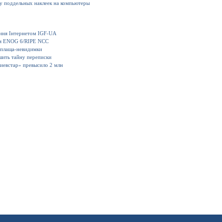
ку поддельных наклеек на компьютеры
іння Інтернетом IGF-UA
ия ENOG 6/RIPE NCC
 плаща-невидимки
шить тайну переписки
иевстар» превысило 2 млн