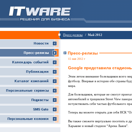
Пресс-релизы
/ Май 2012
Пресс-релизы
15 мая 2012 г
Google представила стадион
Этим летом внимание болельщиков всего мир
футболу. Впервые в истории обе страны буд
мира.
Для болельщиков, которые не смогут приеха
автомобилей и трициклов Street View пано
почувствовать себя частью футбольного пра
Теперь вы можете открыть для себя НСК “Оли
Вы также сможете виртуально посетить и др
Харькове и новый стадион “Арена Львов”.