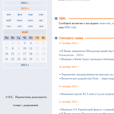
2011 г
2012 г
янв
фев
мар
апр
SMS
май
июн
июл
авг
Сообщите коллегам о последних
новостях
,
п
сен
окт
ноя
дек
наш
SMS-гейт
.
май
Пн
Вт
Ср
Чт
Пт
Сб
Вс
Смотрите также
1
2
3
4
5
6
17 октября 2013 г
7
8
9
10
11
12
13
•
В Киеве завершился Международный науч
14
15
16
17
18
19
20
Технологии – 2013»
•
Впервые в Киеве будет проведен глобаль
21
22
23
24
25
26
27
2013 г
16 октября 2013 г
•
Украинские предприниматели выходят на
•
Бионические разработки Festo – инвестиц
15 октября 2013 г
•
Компании тратят $1,5 млн в год на покуп
© ICC. Перепечатка допускается
11 октября 2013 г
только с разрешения .
•
Відбувся 4-й Український форум з управл
•
В Киеве прошла Региональная конференц