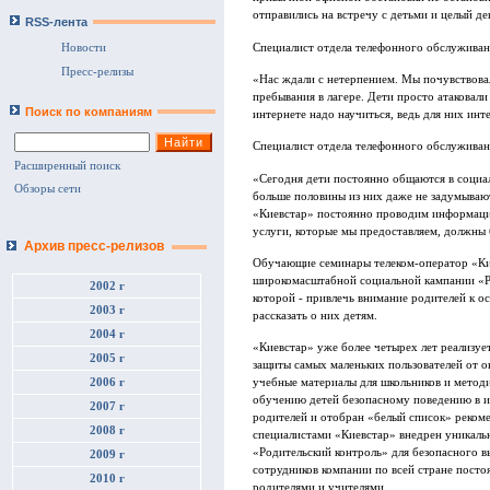
отправились на встречу с детьми и целый д
RSS-лента
Специалист отдела телефонного обслужива
Новости
Пресс-релизы
«Нас ждали с нетерпением. Мы почувствова
пребывания в лагере. Дети просто атаковал
Поиск по компаниям
интернете надо научиться, ведь для них инт
Специалист отдела телефонного обслуживан
Расширенный поиск
«Сегодня дети постоянно общаются в социа
Обзоры сети
больше половины из них даже не задумывают
«Киевстар» постоянно проводим информаци
услуги, которые мы предоставляем, должны
Архив пресс-релизов
Обучающие семинары телеком-оператор «Ки
широкомасштабной социальной кампании «Ра
2002 г
которой - привлечь внимание родителей к о
2003 г
рассказать о них детям.
2004 г
«Киевстар» уже более четырех лет реализуе
2005 г
защиты самых маленьких пользователей от о
2006 г
учебные материалы для школьников и метод
обучению детей безопасному поведению в ин
2007 г
родителей и отобран «белый список» рекоме
2008 г
специалистами «Киевстар» внедрен уникаль
«Родительский контроль» для безопасного в
2009 г
сотрудников компании по всей стране пост
2010 г
родителями и учителями.