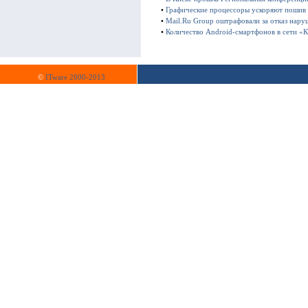
•
Графические процессоры ускоряют пошив
•
Mail.Ru Group оштрафовали за отказ нару
•
Количество Android-смартфонов в сети «К
©
ITware 2000-2013