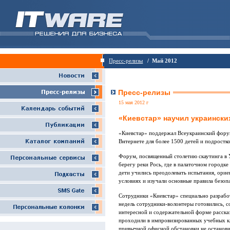
Пресс-релизы
/ Май 2012
Пресс-релизы
15 мая 2012 г
«Киевстар» научил украински
«Киевстар» поддержал Всеукраинский форум
Bнтернете для более 1500 детей и подростко
Форум, посвященный столетию скаутинга в У
берегу реки Рось, где в палаточном городк
дети учились преодолевать испытания, орие
условиях и изучали основные правила безопа
Сотрудники «Киевстар» специально разработ
недель сотрудники-волонтеры готовились, с
интересной и содержательной форме рассказ
проходили в импровизированных учебных кл
привычной офисной обстановки не останови