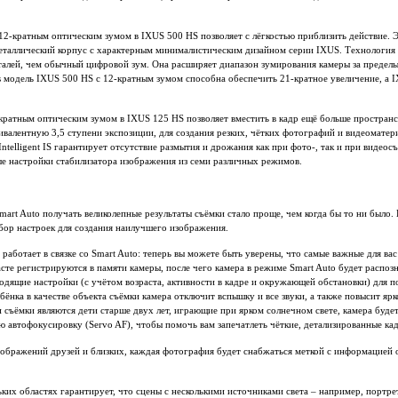
2-кратным оптическим зумом в IXUS 500 HS позволяет с лёгкостью приблизить действие. 
металлический корпус с характерным минималистическим дизайном серии IXUS. Технология
талей, чем обычный цифровой зум. Она расширяет диапазон зумирования камеры за предел
 модель IXUS 500 HS с 12-кратным зумом способна обеспечить 21-кратное увеличение, а 
кратным оптическим зумом в IXUS 125 HS позволяет вместить в кадр ещё больше простран
валентную 3,5 ступени экспозиции, для создания резких, чётких фотографий и видеоматер
ntelligent IS гарантирует отсутствие размытия и дрожания как при фото-, так и при видеос
ые настройки стабилизатора изображения из семи различных режимов.
rt Auto получать великолепные результаты съёмки стало проще, чем когда бы то ни было.
бор настроек для создания наилучшего изображения.
работает в связке со Smart Auto: теперь вы можете быть уверены, что самые важные для ва
асте регистрируются в памяти камеры, после чего камера в режиме Smart Auto будет распоз
одящие настройки (с учётом возраста, активности в кадре и окружающей обстановки) для 
ёнка в качестве объекта съёмки камера отключит вспышку и все звуки, а также повысит яр
 съёмки являются дети старше двух лет, играющие при ярком солнечном свете, камера буде
автофокусировку (Servo AF), чтобы помочь вам запечатлеть чёткие, детализированные ка
зображений друзей и близких, каждая фотография будет снабжаться меткой с информацией 
ких областях гарантирует, что сцены с несколькими источниками света – например, портре