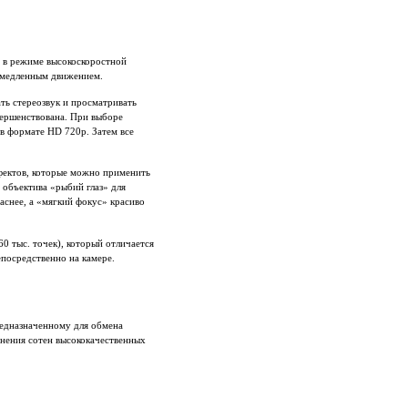
 в режиме высокоскоростной
амедленным движением.
ть стереозвук и просматривать
вершенствована. При выборе
в формате HD 720p. Затем все
фектов, которые можно применить
объектива «рыбий глаз» для
аснее, а «мягкий фокус» красиво
0 тыс. точек), который отличается
епосредственно на камере.
едназначенному для обмена
ения сотен высококачественных