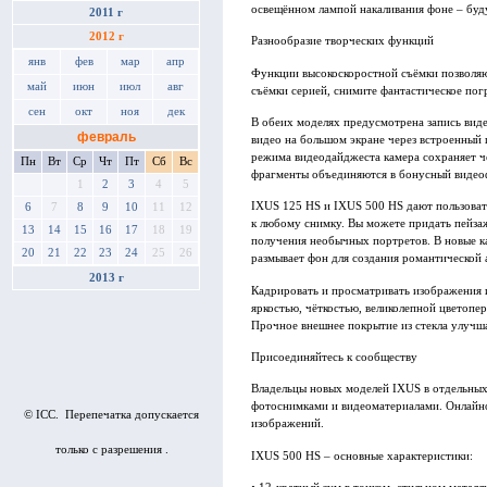
освещённом лампой накаливания фоне – буду
2011 г
2012 г
Разнообразие творческих функций
янв
фев
мар
апр
Функции высокоскоростной съёмки позволяю
май
июн
июл
авг
съёмки серией, снимите фантастическое по
сен
окт
ноя
дек
В обеих моделях предусмотрена запись виде
февраль
видео на большом экране через встроенный
режима видеодайджеста камера сохраняет ч
Пн
Вт
Ср
Чт
Пт
Сб
Вс
фрагменты объединяются в бонусный видеофи
1
2
3
4
5
IXUS 125 HS и IXUS 500 HS дают пользоват
6
7
8
9
10
11
12
к любому снимку. Вы можете придать пейза
13
14
15
16
17
18
19
получения необычных портретов. В новые ка
20
21
22
23
24
25
26
размывает фон для создания романтической 
2013 г
Кадрировать и просматривать изображения и
яркостью, чёткостью, великолепной цветопе
Прочное внешнее покрытие из стекла улучш
Присоединяйтесь к сообществу
Владельцы новых моделей IXUS в отдельны
фотоснимками и видеоматериалами. Онлайн
© ICC. Перепечатка допускается
изображений.
только с разрешения .
IXUS 500 HS – основные характеристики: