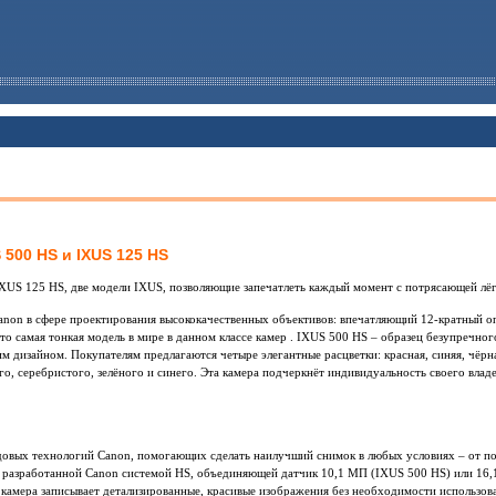
500 HS и IXUS 125 HS
XUS 125 HS, две модели IXUS, позволяющие запечатлеть каждый момент с потрясающей лёг
anon в сфере проектирования высококачественных объективов: впечатляющий 12-кратный оп
то самая тонкая модель в мире в данном классе камер . IXUS 500 HS – образец безупречно
м дизайном. Покупателям предлагаются четыре элегантные расцветки: красная, синяя, чёрн
го, серебристого, зелёного и синего. Эта камера подчеркнёт индивидуальность своего владе
довых технологий Canon, помогающих сделать наилучший снимок в любых условиях – от по
 разработанной Canon системой HS, объединяющей датчик 10,1 МП (IXUS 500 HS) или 16
 камера записывает детализированные, красивые изображения без необходимости использов