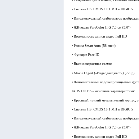
• 12-кратный зум в тонком, стильном металл
• Система HS: CMOS 10,1 МП и DIGIC 5
• Интеллектуальный стабилизатор изображе
• ЖК-экран PureColor II G 7,5 см (3,0")
• Возможность записи видео Full HD
• Режим Smart Auto (58 сцен)
• Функция Face ID
• Высокоскоростная съёмка
• Movie Digest («Видеодайджест») (720p)
• Дополнительный водонепроницаемый футля
IXUS 125 HS – основные характеристики:
• Красивый, тонкий металлический корпус, 
• Система HS: CMOS 16,1 МП и DIGIC 5
• Интеллектуальный стабилизатор изображе
• ЖК-экран PureColor II G 7,5 см (3,0")
• Возможность записи видео Full HD