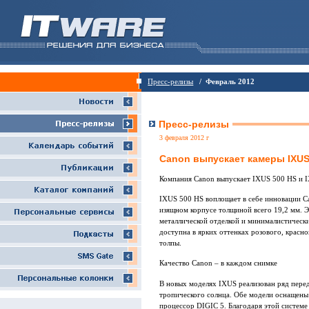
Пресс-релизы
/ Февраль 2012
Пресс-релизы
3 февраля 2012 г
Canon выпускает камеры IXUS 
Компания Canon выпускает IXUS 500 HS и I
IXUS 500 HS воплощает в себе инновации C
изящном корпусе толщиной всего 19,2 мм. Э
металлической отделкой и минималистически
доступна в ярких оттенках розового, красно
толпы.
Качество Canon – в каждом снимке
В новых моделях IXUS реализован ряд пере
тропического солнца. Обе модели оснащены
процессор DIGIC 5. Благодаря этой системе