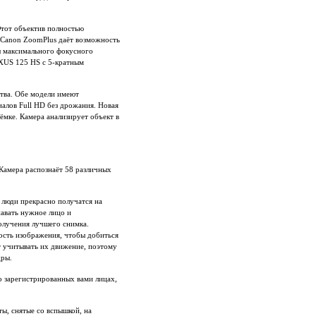
Этот объектив полностью
 Canon ZoomPlus даёт возможность
ы максимального фокусного
IXUS 125 HS с 5-кратным
ства. Обе модели имеют
иалов Full HD без дрожания. Новая
ъёмке. Камера анализирует объект в
 Камера распознаёт 58 различных
с люди прекрасно получатся на
навать нужное лицо и
получения лучшего снимка.
кость изображения, чтобы добиться
т учитывать их движение, поэтому
дры.
о зарегистрированных вами лицах,
ты, снятые со вспышкой, на