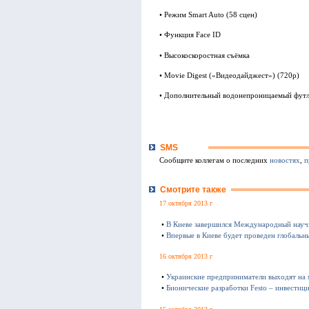
• Режим Smart Auto (58 сцен)
• Функция Face ID
• Высокоскоростная съёмка
• Movie Digest («Видеодайджест») (720p)
• Дополнительный водонепроницаемый фут
SMS
Сообщите коллегам о последних
новостях
,
п
Смотрите также
17 октября 2013 г
•
В Киеве завершился Международный науч
•
Впервые в Киеве будет проведен глобаль
16 октября 2013 г
•
Украинские предприниматели выходят на
•
Бионические разработки Festo – инвестиц