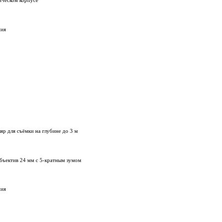
ическом корпусе
ния
р для съёмки на глубине до 3 м
объектив 24 мм с 5-кратным зумом
ния