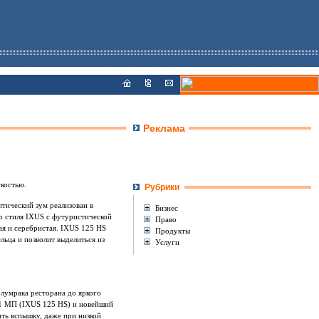
Реклама
костью.
Рубрики
тический зум реализован в
Бизнес
го стиля IXUS с футуристической
Право
ая и серебристая. IXUS 125 HS
Продукты
льца и позволит выделиться из
Услуги
лумрака ресторана до яркого
,1 МП (IXUS 125 HS) и новейший
ать вспышку, даже при низкой