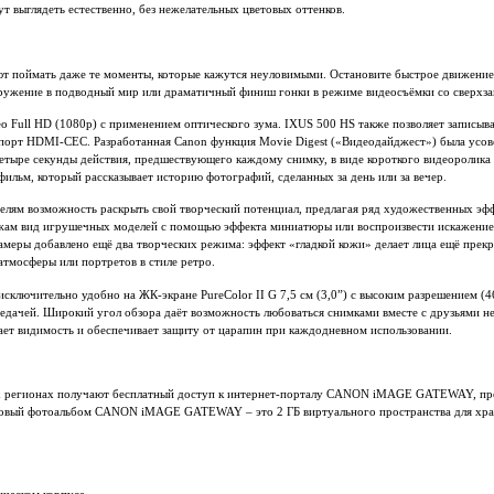
т выглядеть естественно, без нежелательных цветовых оттенков.
т поймать даже те моменты, которые кажутся неуловимыми. Остановите быстрое движение
гружение в подводный мир или драматичный финиш гонки в режиме видеосъёмки со сверхз
о Full HD (1080p) с применением оптического зума. IXUS 500 HS также позволяет записыва
 порт HDMI-CEC. Разработанная Canon функция Movie Digest («Видеодайджест») была усо
етыре секунды действия, предшествующего каждому снимку, в виде короткого видеоролика 
льм, который рассказывает историю фотографий, сделанных за день или за вечер.
елям возможность раскрыть свой творческий потенциал, предлагая ряд художественных эф
жам вид игрушечных моделей с помощью эффекта миниатюры или воспроизвести искажение 
меры добавлено ещё два творческих режима: эффект «гладкой кожи» делает лица ещё прекр
атмосферы или портретов в стиле ретро.
сключительно удобно на ЖК-экране PureColor II G 7,5 см (3,0”) с высоким разрешением (46
редачей. Широкий угол обзора даёт возможность любоваться снимками вместе с друзьями н
ает видимость и обеспечивает защиту от царапин при каждодневном использовании.
х регионах получают бесплатный доступ к интернет-порталу CANON iMAGE GATEWAY, пр
овый фотоальбом CANON iMAGE GATEWAY – это 2 ГБ виртуального пространства для хран