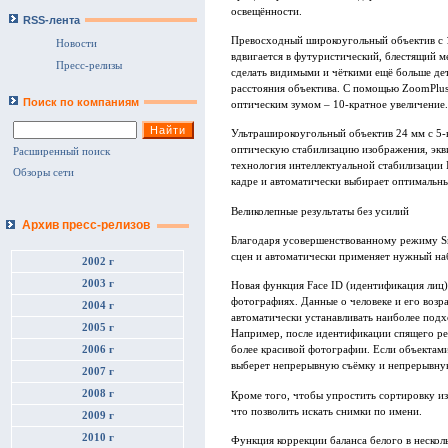
освещённости.
RSS-лента
Превосходный широкоугольный объектив с 1
Новости
вдвигается в футуристический, блестящий 
Пресс-релизы
сделать видимыми и чёткими ещё больше де
расстояния объектива. С помощью ZoomPlus
Поиск по компаниям
оптическим зумом – 10-кратное увеличение.
Ультраширокоугольный объектив 24 мм с 5-
оптическую стабилизацию изображения, экви
Расширенный поиск
технология интеллектуальной стабилизации I
Обзоры сети
кадре и автоматически выбирает оптимальн
Великолепные результаты без усилий
Архив пресс-релизов
Благодаря усовершенствованному режиму Sma
сцен и автоматически применяет нужный на
2002 г
2003 г
Новая функция Face ID (идентификация лиц) 
фотографиях. Данные о человеке и его возр
2004 г
автоматически устанавливать наиболее подх
2005 г
Например, после идентификации спящего реб
2006 г
более красивой фотографии. Если объектами
выберет непрерывную съёмку и непрерывную 
2007 г
2008 г
Кроме того, чтобы упростить сортировку и
что позволить искать снимки по имени.
2009 г
2010 г
Функция коррекции баланса белого в несколь