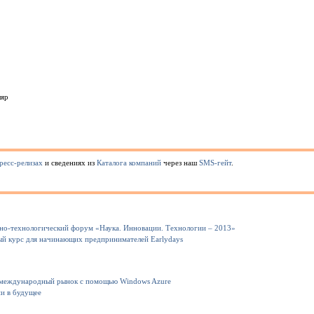
ляр
ресс-релизах
и сведениях из
Каталога компаний
через наш
SMS-гейт
.
но-технологический форум «Наука. Инновации. Технологии – 2013»
ный курс для начинающих предпринимателей Earlydays
 международный рынок с помощью Windows Azure
ии в будущее