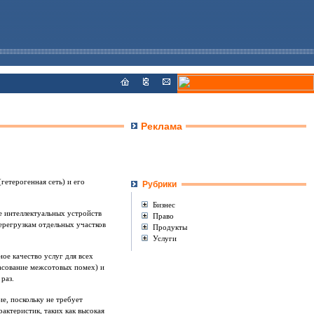
Реклама
етерогенная сеть) и его
Рубрики
Бизнес
е интеллектуальных устройств
Право
ерегрузкам отдельных участков
Продукты
Услуги
ое качество услуг для всех
гласование межсотовых помех) и
раз.
е, поскольку не требует
актеристик, таких как высокая