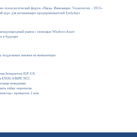
но-технологический форум «Наука. Инновации. Технологии – 2013»
ный курс для начинающих предпринимателей Earlydays
 международный рынок с помощью Windows Azure
ии в будущее
ку поддельных наклеек на компьютеры
іння Інтернетом IGF-UA
ия ENOG 6/RIPE NCC
 плаща-невидимки
шить тайну переписки
иевстар» превысило 2 млн