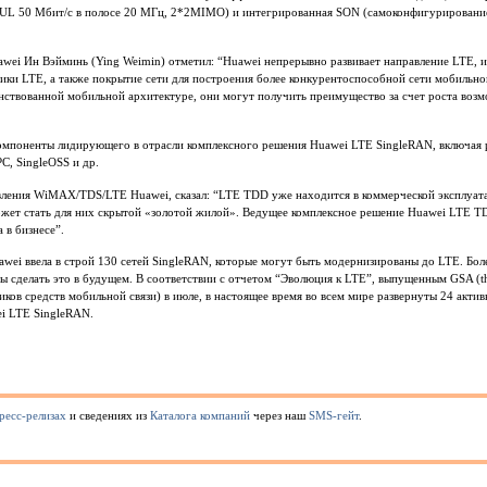
 UL 50 Мбит/с в полосе 20 МГц, 2*2MIMO) и интегрированная SON (самоконфигурировани
i Ин Вэйминь (Ying Weimin) отметил: “Huawei непрерывно развивает направление LTE, и 
тики LTE, а также покрытие сети для построения более конкурентоспособной сети мобильн
нствованной мобильной архитектуре, они могут получить преимущество за счет роста воз
компоненты лидирующего в отрасли комплексного решения Huawei LTE SingleRAN, включая
, SingleOSS и др.
авления WiMAX/TDS/LTE Huawei, сказал: “LTE TDD уже находится в коммерческой эксплуат
жет стать для них скрытой «золотой жилой». Ведущее комплексное решение Huawei LTE 
 в бизнесе”.
awei ввела в строй 130 сетей SingleRAN, которые могут быть модернизированы до LTE. Бол
ы сделать это в будущем. В соответствии с отчетом “Эволюция к LTE”, выпущенным GSA (the
иков средств мобильной связи) в июле, в настоящее время во всем мире развернуты 24 акти
i LTE SingleRAN.
ресс-релизах
и сведениях из
Каталога компаний
через наш
SMS-гейт
.