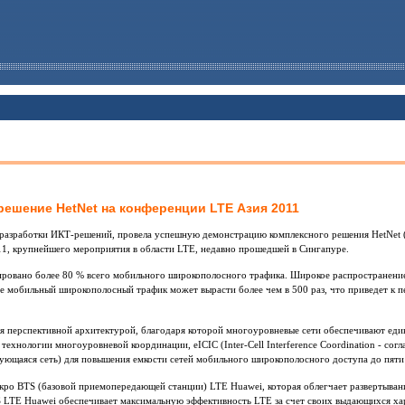
ешение HetNet на конференции LTE Азия 2011
 разработки ИКТ-решений, провела успешную демонстрацию комплексного решения HetNet (г
1, крупнейшего мероприятия в области LTE, недавно прошедшей в Сингапуре.
рировано более 80 % всего мобильного широкополосного трафика. Широкое распространени
ие мобильный широкополосный трафик может вырасти более чем в 500 раз, что приведет к п
я перспективной архитектурой, благодаря которой многоуровневые сети обеспечивают един
 технологии многоуровневой координации, eICIC (Inter-Cell Interference Coordination - со
зующаяся сеть) для повышения емкости сетей мобильного широкополосного доступа до пяти 
кро BTS (базовой приемопередающей станции) LTE Huawei, которая облегчает развертывани
 LTE Huawei обеспечивает максимальную эффективность LTE за счет своих выдающихся хар