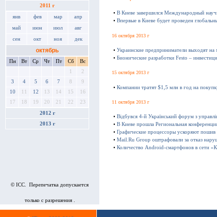
2011 г
•
В Киеве завершился Международный науч
янв
фев
мар
апр
•
Впервые в Киеве будет проведен глобаль
май
июн
июл
авг
16 октября 2013 г
сен
окт
ноя
дек
октябрь
•
Украинские предприниматели выходят на
•
Бионические разработки Festo – инвестиц
Пн
Вт
Ср
Чт
Пт
Сб
Вс
1
2
15 октября 2013 г
3
4
5
6
7
8
9
•
Компании тратят $1,5 млн в год на покуп
10
11
12
13
14
15
16
11 октября 2013 г
17
18
19
20
21
22
23
2012 г
•
Відбувся 4-й Український форум з управл
2013 г
•
В Киеве прошла Региональная конференц
•
Графические процессоры ускоряют пошив
•
Mail.Ru Group оштрафовали за отказ нару
•
Количество Android-смартфонов в сети «К
© ICC. Перепечатка допускается
только с разрешения .