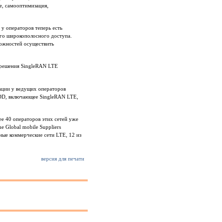
е, самооптимизация,
у операторов теперь есть
ого широкополосного доступа.
можностей осуществить
 решения SingleRAN LTE
ации у ведущих операторов
TDD, включающее SingleRAN LTE,
ее 40 операторов этих сетей уже
 Global mobile Suppliers
вные коммерческие сети LTE, 12 из
версия для печати