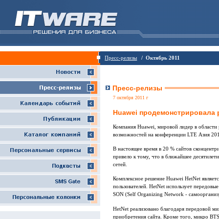
Пресс-релизы
/ Октябрь 2011
Пресс-релизы
7 октября 2011 г
Huawei продемонстрировала р
Компания Huawei, мировой лидер в области
возможностей на конференции LTE Азия 201
В настоящее время в 20 % сайтов сконцент
привело к тому, что в ближайшее десятилет
сетей.
Комплексное решение Huawei HetNet являетс
пользователей. HetNet использует передовые
SON (Self Organizing Network - самооргани
HetNet реализовано благодаря передовой ми
приобретения сайта. Кроме того, микро BTS