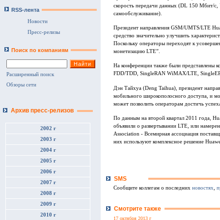
скорость передачи данных (DL 150 Мбит/с,
RSS-лента
самообслуживание).
Новости
Президент направления GSM/UMTS/LTE Huawe
Пресс-релизы
средство значительно улучшить характерис
Поскольку операторы переходят к усоверше
Поиск по компаниям
монетизацию LTE”.
На конференции также были представлены 
FDD/TDD, SingleRAN WiMAX/LTE, SingleEPC
Расширенный поиск
Обзоры сети
Дэн Тайхуа (Deng Taihua), президент напр
мобильного широкополосного доступа, и мо
может позволить операторам достичь успеха
Архив пресс-релизов
По данным на второй квартал 2011 года, Hu
объявили о развертывании LTE, или намерен
2002 г
Association - Всемирная ассоциация поставщ
2003 г
них используют комплексное решение Huawe
2004 г
2005 г
2006 г
SMS
2007 г
Сообщите коллегам о последних
новостях
,
п
2008 г
2009 г
Смотрите также
2010 г
17 октября 2013 г