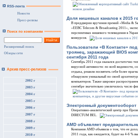
RSS-лента
Новости
Доля нишевых каналов к 2015 го
Пресс-релизы
В преддверии вручения премий «Media & Sat
«ЕЕВС Telecom & Broadcasting 2011», экспе
Поиск по компаниям
перспективах нишевого телевидения в Укра
конкурсов.
Пользователи «В Контакте» по
Расширенный поиск
троянец, заражающий BIOS ком
Обзоры сети
сентября 2011 года
Сентябрь 2011 года оказался достаточно тих
вирусной активности: по всей видимости, с
Архив пресс-релизов
отдыха, решили посвятить себя более прагм
обнаружен уникальный по своей архитектур
2002 г
компьютеров. Также широкое распространен
сентябре значительно увеличилось число фи
2003 г
2004 г
2005 г
Электронный документооборот 
2006 г
Оперативно-аналитический центр при Прези
2007 г
DIRECTUM BEL.
2008 г
AMD объявляет предварительны
2009 г
Компания AMD объявила о том, что ее доход
2011 года, как ожидается, будет на 4-6 % в
2010 г