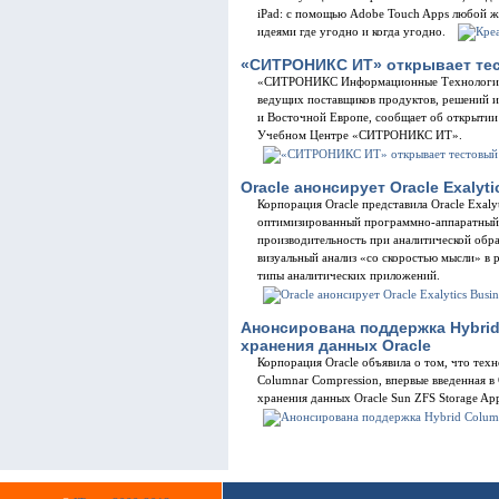
iPad: с помощью Adobe Touch Apps любой ж
идеями где угодно и когда угодно.
«СИТРОНИКС ИТ» открывает тес
«СИТРОНИКС Информационные Технологии»,
ведущих поставщиков продуктов, решений и
и Восточной Европе, сообщает об открытии
Учебном Центре «СИТРОНИКС ИТ».
Oracle анонсирует Oracle Exalyti
Корпорация Oracle представила Oracle Exalyti
оптимизированный программно-аппаратный 
производительность при аналитической обр
визуальный анализ «со скоростью мысли» в 
типы аналитических приложений.
Анонсирована поддержка Hybrid
хранения данных Oracle
Корпорация Oracle объявила о том, что тех
Columnar Compression, впервые введенная в
хранения данных Oracle Sun ZFS Storage Appl