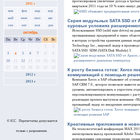
прогнозировала увеличение дохода в третье
2011 г
кварталом 2011 года на 10 % плюс-минус дв
янв
фев
мар
апр
май
июн
июл
авг
Серия модульных SATA SSD от A
суровых условиях расширенног
сен
окт
ноя
дек
Использование SSD (solid state drives) на р
октябрь
промышленных предприятий в таких областя
Пн
Вт
Ср
Чт
Пт
Сб
Вс
в которых устройства хранения данных подв
Technology Inc., мировой лидер в производ
1
2
SATA SSD: SDM (SATA Disk Module) 3.
3
5
6
7
8
9
4
10
11
12
13
14
15
16
17
18
19
20
21
22
23
К росту бизнеса готов: Xerox 
коммуникаций с помощью реше
2012 г
Компания Xerox и SAP объявляют об успешн
2013 г
SAP CRM 7.0., которое позволило вывести в
уровень: автоматизировать и упростить отд
персонализированную коммуникацию с раст
реализации проекта выступила компания «М
признанный лидер по внедрению интегриро
© ICC. Перепечатка допускается
Креативные приложения в новом
На технологической конференции MAX 2011
только с разрешения .
анонсировала выход приложений Adobe Tou
использующих сенсорные технологии, создан