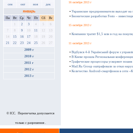
16 октября 2013 г
сен
окт
ноя
дек
январь
•
Украинские предприниматели выходят на
•
Бионические разработки Festo – инвестиц
Пн
Вт
Ср
Чт
Пт
Сб
Вс
1
2
3
4
5
6
15 октября 2013 г
7
8
9
10
11
12
13
•
Компании тратят $1,5 млн в год на покуп
14
15
16
17
18
19
20
21
22
23
24
25
26
27
11 октября 2013 г
2009 г
•
Відбувся 4-й Український форум з управл
2010 г
•
В Киеве прошла Региональная конференц
•
Графические процессоры ускоряют пошив
2011 г
•
Mail.Ru Group оштрафовали за отказ нару
2012 г
•
Количество Android-смартфонов в сети «К
2013 г
© ICC. Перепечатка допускается
только с разрешения .