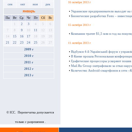
16 октября 2013 г
сен
окт
ноя
дек
январь
•
Украинские предприниматели выходят на
•
Бионические разработки Festo – инвестиц
Пн
Вт
Ср
Чт
Пт
Сб
Вс
1
2
3
4
5
6
15 октября 2013 г
7
8
9
10
11
12
13
•
Компании тратят $1,5 млн в год на покуп
14
15
16
17
18
19
20
21
22
23
24
25
26
27
11 октября 2013 г
2009 г
•
Відбувся 4-й Український форум з управл
2010 г
•
В Киеве прошла Региональная конференц
•
Графические процессоры ускоряют пошив
2011 г
•
Mail.Ru Group оштрафовали за отказ нару
2012 г
•
Количество Android-смартфонов в сети «К
2013 г
© ICC. Перепечатка допускается
только с разрешения .