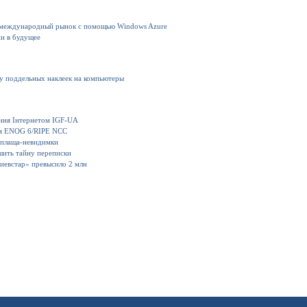
 международный рынок с помощью Windows Azure
ии в будущее
ку поддельных наклеек на компьютеры
іння Інтернетом IGF-UA
ия ENOG 6/RIPE NCC
 плаща-невидимки
шить тайну переписки
иевстар» превысило 2 млн