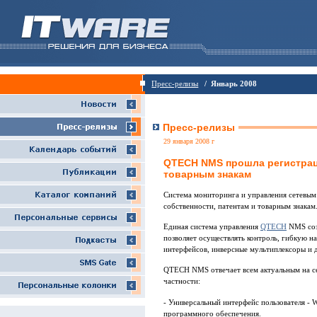
Пресс-релизы
/ Январь 2008
Пресс-релизы
29 января 2008 г
QTECH NMS прошла регистрац
товарным знакам
Система мониторинга и управления сетевы
собственности, патентам и товарным знакам
Единая система управления
QTECH
NMS соз
позволяет осуществлять контроль, гибкую н
интерфейсов, инверсные мультиплексоры и 
QTECH NMS отвечает всем актуальным на се
частности:
- Универсальный интерфейс пользователя -
программного обеспечения.