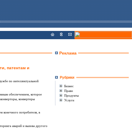
Реклама
и, патентам и
Рубрики
ужбе по интеллектуальной
Бизнес
Право
мным обеспечением, которое
Продукты
аконверторы, конвертеры
Услуги
м конечного потребителя, в
торинга аварий и вызова другого