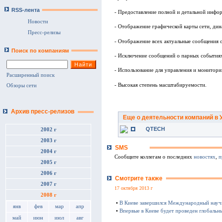
RSS-лента
- Предоставление полной и детальной инфо
Новости
- Отображение графической карты сети, дин
Пресс-релизы
- Отображение всех актуальные сообщения об
Поиск по компаниям
- Исключение сообщений о парных событиях
- Использование для управления и монитори
Расширенный поиск
- Высокая степень масштабируемости.
Обзоры сети
Архив пресс-релизов
Еще о деятельности компаний в 
QTECH
2002 г
2003 г
SMS
2004 г
Сообщите коллегам о последних
новостях
,
п
2005 г
2006 г
Смотрите также
2007 г
17 октября 2013 г
2008 г
•
В Киеве завершился Международный науч
янв
фев
мар
апр
•
Впервые в Киеве будет проведен глобаль
май
июн
июл
авг