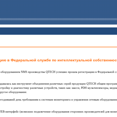
ию в Федеральной службе по интеллектуальной собственност
м оборудованием NMS производства QTECH успешно прошла регистрацию в Федеральной сл
.
давалась как инструмент объединения различных серий продукции QTECH общим програм
астройку и диагностику различных устройств, таких как: шасси, PDH мультиплексоры, меди
другое оборудование.
годняшний день требованиям к системам мониторинга и управления сетевым оборудование
 WEB-интерфейс (возможно подключение оборудования сторонних производителей для мони