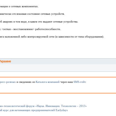
рмации о сетевых компонентах.
амически отслеживая состояние сетевых устройств.
 авариях в том виде, в каком это выдают сетевые устройства.
 <эотказ - восстановление> работоспособности.
нга наложенной либо контролируемой сети (в зависимости от типа оборудования).
Украине
ресс-релизах
и сведениях из
Каталога компаний
через наш
SMS-гейт
.
но-технологический форум «Наука. Инновации. Технологии – 2013»
ный курс для начинающих предпринимателей Earlydays