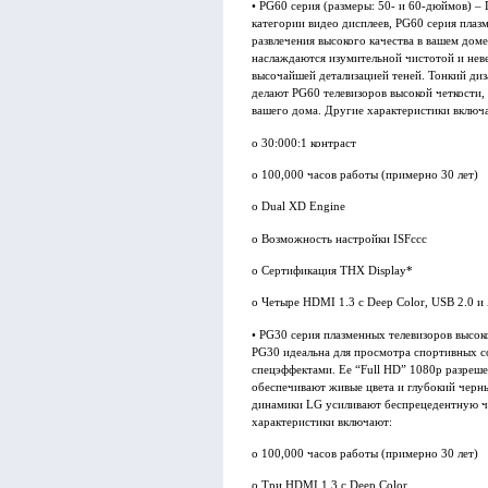
• PG60 серия (размеры: 50- и 60-дюймов) – 
категории видео дисплеев, PG60 серия плаз
развлечения высокого качества в вашем дом
наслаждаются изумительной чистотой и нев
высочайшей детализацией теней. Тонкий диз
делают PG60 телевизоров высокой четкости,
вашего дома. Другие характеристики включ
o 30:000:1 контраст
o 100,000 часов работы (примерно 30 лет)
o Dual XD Engine
o Возможность настройки ISFccc
o Сертификация THX Display*
o Четыре HDMI 1.3 с Deep Color, USB 2.0 и
• PG30 серия плазменных телевизоров высок
PG30 идеальна для просмотра спортивных с
спецэффектами. Ее “Full HD” 1080p разреше
обеспечивают живые цвета и глубокий черны
динамики LG усиливают беспрецедентную че
характеристики включают:
o 100,000 часов работы (примерно 30 лет)
o Три HDMI 1.3 с Deep Color