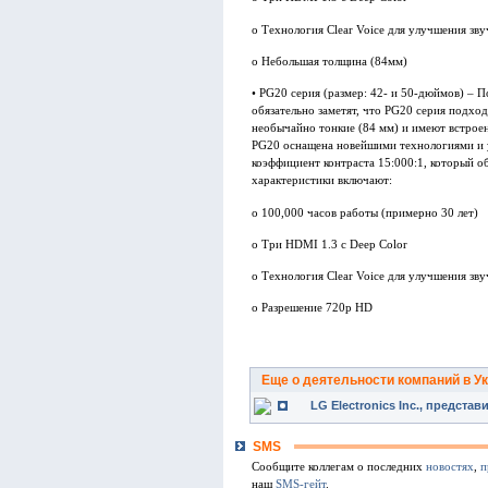
o Технология Clear Voice для улучшения з
o Небольшая толщина (84мм)
• PG20 серия (размер: 42- и 50-дюймов) – П
обязательно заметят, что PG20 серия подхо
необычайно тонкие (84 мм) и имеют встро
PG20 оснащена новейшими технологиями и у
коэффициент контраста 15:000:1, который о
характеристики включают:
o 100,000 часов работы (примерно 30 лет)
o Три HDMI 1.3 с Deep Color
o Технология Clear Voice для улучшения з
o Разрешение 720p HD
Еще о деятельности компаний в У
LG Electronics Inc., предста
SMS
Сообщите коллегам о последних
новостях
,
п
наш
SMS-гейт
.