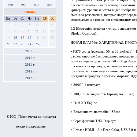
потребительской электроники, которая получ
сен
окт
ноя
дек
для своих плазменных телевизоров высокой 
критерием уровня качества видео изображени
январь
высокого разрешения, которые могут переда
Пн
Вт
Ср
Чт
Пт
Сб
Вс
максимальном разрешении с правильным ото
1
2
3
4
5
6
LG Electronics является членом-основателе
7
8
9
10
11
12
13
Display Coalition).
14
15
16
17
18
19
20
НОВАЯ ПЛАЗМА: ХАРАКТЕРНАЯ, ПРОСТ
21
22
23
24
25
26
27
2009 г
• PG70 серия (размеры: 50- и 60-дюймов) –
с возможностью беспроводного подключения
2010 г
доме на экране диагональю 50 и 60 дюймов
2011 г
отказаться от проводов, используя техноло
дисплеев, хотя она еще не закончена, предп
2012 г
поступят в продажу в третьем квартале. Др
2013 г
o 30:000:1 контраст
o 100,000 часов работы (примерно 30 лет)
o Dual XD Engine
o Возможность настройки ISFccc
© ICC. Перепечатка допускается
o Сертификация THX Display*
только с разрешения .
o Четыре HDMI 1.3 с Deep Color, USB 2.0 и