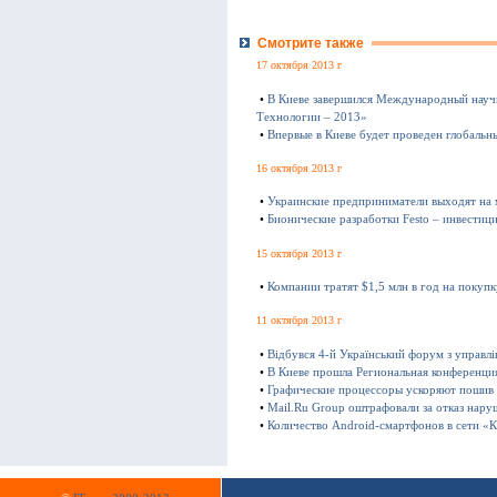
Смотрите также
17 октября 2013 г
•
В Киеве завершился Международный науч
Технологии – 2013»
•
Впервые в Киеве будет проведен глобаль
16 октября 2013 г
•
Украинские предприниматели выходят на
•
Бионические разработки Festo – инвестиц
15 октября 2013 г
•
Компании тратят $1,5 млн в год на покуп
11 октября 2013 г
•
Відбувся 4-й Український форум з управл
•
В Киеве прошла Региональная конференц
•
Графические процессоры ускоряют пошив
•
Mail.Ru Group оштрафовали за отказ нару
•
Количество Android-смартфонов в сети «К