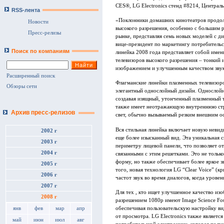
CES®, LG Electronics стенд #8214, Централь
RSS-лента
«Поклонники домашних кинотеатров продол
Новости
высокого разрешения, особенно с большим р
Пресс-релизы
рынке, представляя семь новых моделей с д
вице-президент по маркетингу потребительск
Поиск по компаниям
линейка 2008 года представляет собой име
телевизоров высокого разрешения – тонкий 
изображением и улучшенным качеством звук
Расширенный поиск
Флагманские линейки плазменных телевизор
Обзоры сети
элегантный однослойный дизайн. Однослойн
создавая изящный, утонченный плазменный 
также имеет неотражающую внутреннюю стр
Архив пресс-релизов
свет, обычно вызываемый резким внешним о
Вся стильная линейка включает новую неви
2002 г
еще более изысканный вид. Эта уникальная 
2003 г
периметру лицевой панели, что позволяет о
2004 г
связанными с этим решетками. Это не толь
форму, но также обеспечивает более яркое з
2005 г
того, новая технология LG “Clear Voice” (к
2006 г
частот звук во время диалогов, когда урове
2007 г
Для тех , кто ищет улучшенное качество из
2008 г
разрешением 1080p имеют Image Science Found
обеспечивая пользовательскую настройку ви
янв
фев
мар
апр
от просмотра. LG Electronics также являетс
май
июн
июл
авг