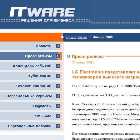
Пресс-релизы
/ Январь 2008
Пресс-релизы
28 января 2008 г
LG Electronics представляет
телевизоров высокого разре
LG 50PG60 получил награду CES 2008 ‘Best 
PG60 серия включает THX дисплей и имеет 
Киев, 25 января 2008 года – Тонкий дизайн
беспроводное соединение и скрытые динам
телевизоров 2008 года
LG
Electronics. Мод
получив награду CES 2008 “Лучшая из иннов
интуитивный стиль, продвинутые технологии
Все четыре серии, включая восемь новых мод
были впервые продемонстрированы широкой 