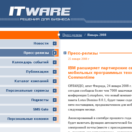
Пресс-релизы
/ Январь 2008
Пресс-релизы
25 января 2008 г
IBM расширяет партнерские с
мобильных программных технол
Commontime
ОРЛАНДО, штат Флорида, 24 января 2008 
сегодня сообщила более чем 7000 заказчика
конференции Lotusphere, что новый компакт
пакета Lotus Domino 8.0.1, будет также с
пяти поставщиков, предназначенном для мо
следующем месяце.
Анонсированный в сентябре прошлого года 
будет включать функцию автоматической бе
электронной почты (вместе с присоединенн