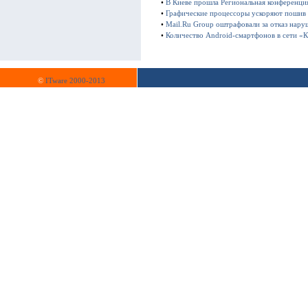
•
В Киеве прошла Региональная конференц
•
Графические процессоры ускоряют пошив
•
Mail.Ru Group оштрафовали за отказ нару
•
Количество Android-смартфонов в сети «К
©
ITware 2000-2013