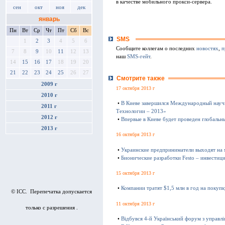
в качестве мобильного прокси-сервера.
сен
окт
ноя
дек
январь
Пн
Вт
Ср
Чт
Пт
Сб
Вс
SMS
1
2
3
4
5
6
Сообщите коллегам о последних
новостях
,
п
7
8
9
10
11
12
13
наш
SMS-гейт
.
14
15
16
17
18
19
20
21
22
23
24
25
26
27
Смотрите также
2009 г
17 октября 2013 г
2010 г
•
В Киеве завершился Международный науч
2011 г
Технологии – 2013»
2012 г
•
Впервые в Киеве будет проведен глобаль
2013 г
16 октября 2013 г
•
Украинские предприниматели выходят на
•
Бионические разработки Festo – инвестиц
15 октября 2013 г
•
Компании тратят $1,5 млн в год на покуп
© ICC. Перепечатка допускается
11 октября 2013 г
только с разрешения .
•
Відбувся 4-й Український форум з управл