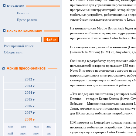
и «пометить как непрочитанное», календаре
приложение для управления персональной ин
RSS-лента
программный инструментарий, который пре
Новости
мобильных устройств, работающих на опера
также будет поставляться совместно с Lotus
Пресс-релизы
На компакт-диске Mobile Bonus Pack будет
Поиск по компаниям
решениях от бизнес-партнеров подразделен
программное обеспечение Lotus Notes и Do
Расширенный поиск
Поставщики этих решений – компании [Commo
[Research In Motion] (RIM) и [iAnywhere] (
Обзоры сети
Свой вклад в разработку программного обес
пользователей которого превышает 135 млн. 
Архив пресс-релизов
Notes 8, которое поставляется с августа п
корреспонденцию в интегрированную рабоч
2002 г
календарь, планировщик и сообщения служб
приложениями для коллективной работы.
2003 г
2004 г
«Эта поддержка значительно расширяет моби
Domino, – говорит Кевин Кавано (Kevin Cav
2005 г
Software. – Многие пользователи называют 
2006 г
Люди, которые много путешествуют, смогут
2007 г
для ПК на своих мобильных устройствах».
2008 г
IBM провела на Lotusphere предварительную
янв
фев
мар
апр
нескольких мобильных устройствах. Это ре
существующих серверах Lotus Domino или 
май
июн
июл
авг