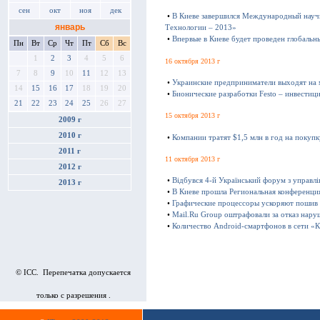
сен
окт
ноя
дек
•
В Киеве завершился Международный науч
январь
Технологии – 2013»
•
Впервые в Киеве будет проведен глобаль
Пн
Вт
Ср
Чт
Пт
Сб
Вс
1
2
3
4
5
6
16 октября 2013 г
7
8
9
10
11
12
13
•
Украинские предприниматели выходят на
14
15
16
17
18
19
20
•
Бионические разработки Festo – инвестиц
21
22
23
24
25
26
27
15 октября 2013 г
2009 г
2010 г
•
Компании тратят $1,5 млн в год на покуп
2011 г
11 октября 2013 г
2012 г
•
Відбувся 4-й Український форум з управл
2013 г
•
В Киеве прошла Региональная конференц
•
Графические процессоры ускоряют пошив
•
Mail.Ru Group оштрафовали за отказ нару
•
Количество Android-смартфонов в сети «К
© ICC. Перепечатка допускается
только с разрешения .