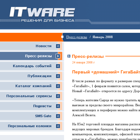
Пресс-релизы
/ Январь 2008
Пресс-релизы
24 января 2008 г
Первый «домашний» ГигаБайт
В числе разных по формату и размерам спе
«ГигаБайт», 1 февраля появится салон, кот
Новый «ГигаБайт» откроется по адресу Дор
«Теперь жителям Сырца не нужно тратить в
выезжая за пределы своего микрорайона. В
комплектующих и периферии можно найти в
Алексей Велета.
На 85м2 торговой площади магазина распол
ведущих мировых брендов. Благодаря наде
компьютеров, комплектующих, офисной техн
отрасли в «ГигаБайте» можно приобрести 