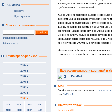
желаемую комплектацию, также одно из важ
RSS-лента
требовательных пользователей.
Новости
Как обычно презентация салона не пройдет 
Пресс-релизы
жителям Сырца накануне открытия нового м
акционных предложениях и купоном на возм
Поиск по компаниям
Также, покупки, на сумму от 1000грн. до 1
карточкой. Такую карточку в обычные дни, 
можно получить только за приобретение тов
Расширенный поиск
уникальная дисконтная программа, в том чи
при покупке на 2000грн. в течение месяца и
Обзоры сети
«Открывая подобные по формату магазины, 
товары и услуги еще более доступными для 
Архив пресс-релизов
2002 г
Еще о деятельности компаний в У
2003 г
ГигаБайт
2004 г
2005 г
SMS
2006 г
Сообщите коллегам о последних
новостях
,
п
2007 г
наш
SMS-гейт
.
2008 г
янв
фев
мар
апр
Смотрите также
май
июн
июл
авг
17 октября 2013 г