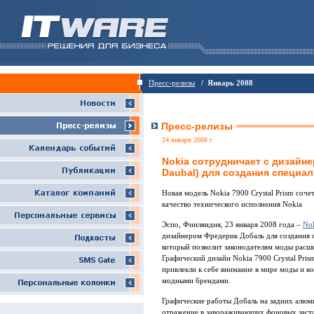
Пресс-релизы
/ Январь 2008
Пресс-релизы
24 января 2008 г
Nokia сотрудничает с дизайн
Daubal) для создания специа
Новая модель Nokia 7900 Crystal Prism соч
качество технического исполнения Nokia
Эспо, Финляндия, 23 января 2008 года –
No
дизайнером Фредерик Добаль для создания 
который позволит законодателям моды расш
Графический дизайн Nokia 7900 Crystal Pris
привлекли к себе внимание в мире моды и в
модными брендами.
Графические работы Добаль на задних алюми
отражение в завораживающих фоновых застав