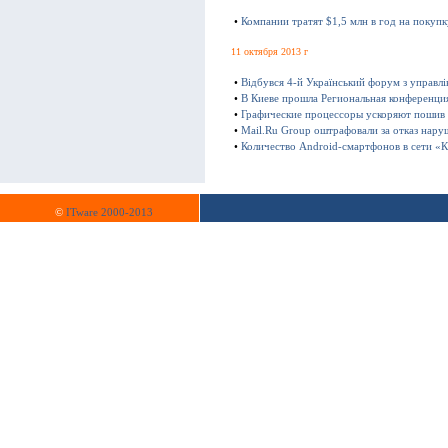
•
Компании тратят $1,5 млн в год на покуп
11 октября 2013 г
•
Відбувся 4-й Український форум з управл
•
В Киеве прошла Региональная конференц
•
Графические процессоры ускоряют пошив
•
Mail.Ru Group оштрафовали за отказ нару
•
Количество Android-смартфонов в сети «К
©
ITware 2000-2013