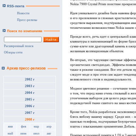
Nokia 7900 Crystal Prism поистине прекрасн
RSS-лента
Идея уникального дизайна была навеяна фо
Новости
и его преломление в сложных кристалличес
Пресс-релизы
средством выражения, подчёркивающим аван
техническими возможностями Nokia нашло о
Поиск по компаниям
Прежде всего, речь идет о центральной клав
клавиатуры и напоминающей по форме брилли
Расширенный поиск
сумке-клаче или драгоценный камень в ожере
желанным коллекционным объектом.
Обзоры сети
Во-вторых, это чарующие световые эффект
органических светодиодах. Эффекты появляю
Архив пресс-релизов
также в режиме ожидания. Все эти детали п
следует моде и при этом сам задает тенденц
2002 г
великолепного стиля и индивидуальности.
2003 г
Модное цветовое решение – сочетание темн
2004 г
о том, что перед нами очень стильный и же
утонченным выбором для целого ряда модны
2005 г
подкладочной ткани сшитого на заказ костю
2006 г
Кроме того, Nokia разработала эксклюзивну
2007 г
блеск любому вашему наряду. Среди них – но
2008 г
панелью телефона, подчеркивая безупречное 
платок с изысканными орнаментами Добаль.
янв
фев
мар
апр
май
июн
июл
авг
Помимо встроенной памяти в 1 Гб и 2-мегап