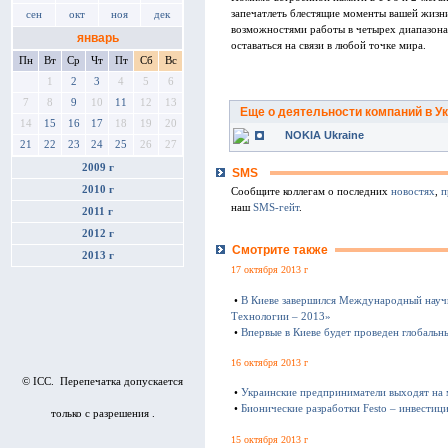
запечатлеть блестящие моменты вашей жизни
сен
окт
ноя
дек
возможностями работы в четырех диапазон
январь
оставаться на связи в любой точке мира.
Пн
Вт
Ср
Чт
Пт
Сб
Вс
1
2
3
4
5
6
7
8
9
10
11
12
13
Еще о деятельности компаний в У
14
15
16
17
18
19
20
NOKIA Ukraine
21
22
23
24
25
26
27
2009 г
SMS
2010 г
Сообщите коллегам о последних
новостях
,
п
наш
SMS-гейт
.
2011 г
2012 г
Смотрите также
2013 г
17 октября 2013 г
•
В Киеве завершился Международный науч
Технологии – 2013»
•
Впервые в Киеве будет проведен глобаль
16 октября 2013 г
© ICC. Перепечатка допускается
•
Украинские предприниматели выходят на
•
Бионические разработки Festo – инвестиц
только с разрешения .
15 октября 2013 г