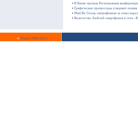
•
В Киеве прошла Региональная конференц
•
Графические процессоры ускоряют пошив
•
Mail.Ru Group оштрафовали за отказ нару
•
Количество Android-смартфонов в сети «К
©
ITware 2000-2013