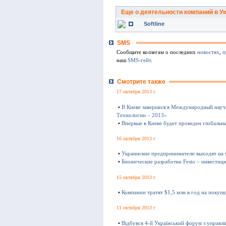
Еще о деятельности компаний в У
Softline
SMS
Сообщите коллегам о последних
новостях
,
п
наш
SMS-гейт
.
Смотрите также
17 октября 2013 г
•
В Киеве завершился Международный науч
Технологии – 2013»
•
Впервые в Киеве будет проведен глобаль
16 октября 2013 г
•
Украинские предприниматели выходят на
•
Бионические разработки Festo – инвестиц
15 октября 2013 г
•
Компании тратят $1,5 млн в год на покуп
11 октября 2013 г
•
Відбувся 4-й Український форум з управл