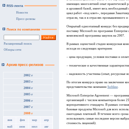
имеющих многолетний опыт практической ра
RSS-лента
и архивной базой, имеет весь необходимый 
Новости
цикл работ «под ключ», передавая Заказчику
отрасли, так и в отраслях промышленного и
Пресс-релизы
Открытый одноэтапный конкурс без предвар
Поиск по компаниям
поставку Microsoft по программе Enterpris
комплексной программы закупок на 2007.
Расширенный поиск
В рамках оценочной стадии конкурсная коми
исходя из следующих критериев:
Обзоры сети
– цена продукции, условия поставки и опла
Архив пресс-релизов
– технические и качественные характеристи
– надежность участника (опыт, ресурсные во
2002 г
2003 г
По итогам конкурса право на заключение ко
представительство компании
Softline
.
2004 г
2005 г
Microsoft Enterprise Agreement — программ
организаций с числом компьютеров более 25
2006 г
корпоративного стандарта. В рамках соглаш
2007 г
базовые продукты Microsoft для всех испол
2008 г
ежегодных платежей. В течение всего срока
использовать самые последние версии выбра
янв
фев
мар
апр
стоимость лицензий).
май
июн
июл
авг