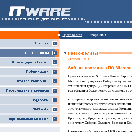
Пресс-релизы
/ Январь 2008
Пресс-релизы
24 января 2008 г
Softline поставила ПО Micro
Представительство Softline в Новосибирске
Microsoft по программе Enterprise Agreeme
технический центр» («Сибирский ЭНТЦ») в 
год составила более полутора миллионов ру
«Сибирский энергетический научно-техниче
инжиниринговых энергетических компаний – 
энергетического комплекса страны. Компан
энергетического профиля, расположенных в 
Красноярске, Иркутске и Братске, за десят
энергетику Сибири, Дальнего Востока и Каз
В компании работает около 1400 научных с