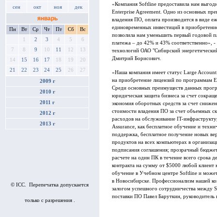
«Компания Softline предоставила нам выго
сен
окт
ноя
дек
Enterprise Agreement. Одно из основных п
январь
владения ПО, оплата производится в виде е
единовременных инвестиций в приобретение
Пн
Вт
Ср
Чт
Пт
Сб
Вс
позволила нам уменьшить первый годовой пл
1
2
3
4
5
6
платежа – до 42% и 43% соответственно», 
7
8
9
10
11
12
13
технологий ОАО "Сибирский энергетический
Дмитрий Борисович.
14
15
16
17
18
19
20
21
22
23
24
25
26
27
«Наша компания имеет статус Large Account 
на приобретение лицензий по программам Ent
2009 г
Среди основных преимуществ данных прогр
2010 г
юридическая защита бизнеса за счет сокращ
2011 г
экономия оборотных средств за счет снижен
стоимости владения ПО за счет объемных с
2012 г
расходов на обслуживание IT-инфраструктур
2013 г
Assurance, как бесплатное обучение и техн
поддержка, бесплатное получение новых ве
продуктов на всех компьютерах в организац
подписания соглашения; прозрачный бюджет 
расчете на один ПК в течение всего срока д
контракта на сумму от $5000 любой клиент 
обучение в Учебном центре Softline и може
в Новосибирске. Профессионализм нашей ко
© ICC. Перепечатка допускается
залогом успешного сотрудничества между S
поставки ПО Павел Баруткин, руководитель п
только с разрешения .