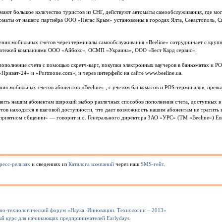
ают большое количество туристов из СНГ, действуют автоматы самообслуживания, где мо
томаты от нашего партнёра ООО «Пегас Крым» установлены в городах Ялта, Севастополь, 
ения мобильных счетов через терминалы самообслуживания «Beeline» сотрудничает с кру
латежей компаниями ООО «Айбокс», ОСМП «Украина», ООО «Бест Кард сервис».
пополнение счета с помощью скретч-карт, покупки электронных ваучеров в банкоматах и P
«Приват-24» и «Portmone.com», и через интерфейс на сайте www.beeline.ua.
ния мобильных счетов абонентов «Beeline» , с учетом банкоматов и POS-терминалов, превы
авить нашим абонентам широкий выбор различных способов пополнения счета, доступных в 
тов находятся в шаговой доступности, что дает возможность нашим абонентам не тратить в
 приятном общении» — говорит и.о. Генерального директора ЗАО «УРС» (ТМ «Beeline») Е
ресс-релизах
и сведениях из
Каталога компаний
через наш
SMS-гейт
.
но-технологический форум «Наука. Инновации. Технологии – 2013»
ный курс для начинающих предпринимателей Earlydays