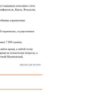
гут напрямую пополнять счета
Симферополь, Керчь, Феодосия,
пнейшими украинскими
OS-терминалах, осуществление
шает 7 000 единиц.
любое время, в любой точке
ремя на технические вопросы, а
вгений Малиновский.
версия для печати