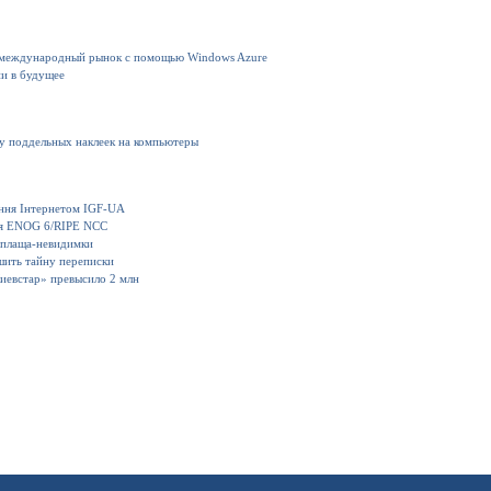
 международный рынок с помощью Windows Azure
ии в будущее
ку поддельных наклеек на компьютеры
іння Інтернетом IGF-UA
ия ENOG 6/RIPE NCC
 плаща-невидимки
шить тайну переписки
иевстар» превысило 2 млн