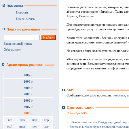
RSS-лента
В южных регионах Украины, которые приним
абоненты российского «Билайна». Такие ав
Новости
Алушта, Евпатория.
Пресс-релизы
Для предоставления услуги прямого пополн
Поиск по компаниям
провайдерами услуг приема электронных п
Кроме того, абонентам «Beeline» доступно 
оплат через систему электронных платежей 
Расширенный поиск
Обзоры сети
На сегодня общее количество точек пополне
«Как сервисная компания, мы рады предост
действия сети. Возможности пополнения сче
Архив пресс-релизов
сосредоточиться на главном: комфортном и
2002 г
2003 г
2004 г
SMS
2005 г
Сообщите коллегам о последних
новостях
,
п
2006 г
2007 г
Смотрите также
2008 г
17 октября 2013 г
янв
фев
мар
апр
•
В Киеве завершился Международный науч
май
июн
июл
авг
•
Впервые в Киеве будет проведен глобаль