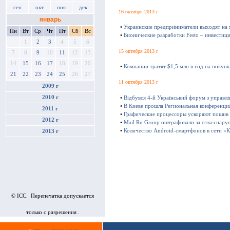
сен
окт
ноя
дек
16 октября 2013 г
январь
•
Украинские предприниматели выходят на
Пн
Вт
Ср
Чт
Пт
Сб
Вс
•
Бионические разработки Festo – инвестиц
1
2
3
4
5
6
15 октября 2013 г
7
8
9
10
11
12
13
14
15
16
17
18
19
20
•
Компании тратят $1,5 млн в год на покуп
21
22
23
24
25
26
27
11 октября 2013 г
2009 г
2010 г
•
Відбувся 4-й Український форум з управл
•
В Киеве прошла Региональная конференц
2011 г
•
Графические процессоры ускоряют пошив
2012 г
•
Mail.Ru Group оштрафовали за отказ нару
•
Количество Android-смартфонов в сети «К
2013 г
© ICC. Перепечатка допускается
только с разрешения .