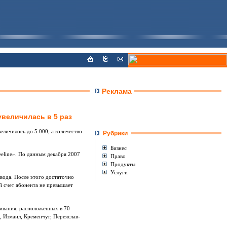
Реклама
увеличилась в 5 раз
еличилось до 5 000, а количество
Рубрики
Бизнес
eline». По данным декабря 2007
Право
Продукты
Услуги
вода. После этого достаточно
й счет абонента не превышает
живания, расположенных в 70
, Измаил, Кременчуг, Переяслав-