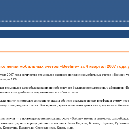
олнения мобильных счетов «Beeline» за 4 квартал 2007 года 
ртале 2007 года количество терминалов экспресс-пополнения мобильных счетов «Beeline» ув
осло до 14%.
ощи терминалов самообслуживания приобретает все большую популярность у абонентов «Be
зовались этим удобным и современным способом оплаты.
лько минут: с помощью сенсорного экрана абонент указывает номер телефона и сумму пере
мму и подтвердить платеж. Как правило, время зачисления денежных средств на мобильны
ния услуги — в настоящее время пополнять счета «Beeline» можно в автоматах самообслу
астные центры, но и города районного значения: Белая Церковь, Козелец, Пирятин, Рубежное
, Коростень, Павлоград, Северодонецк, Ковель и др.