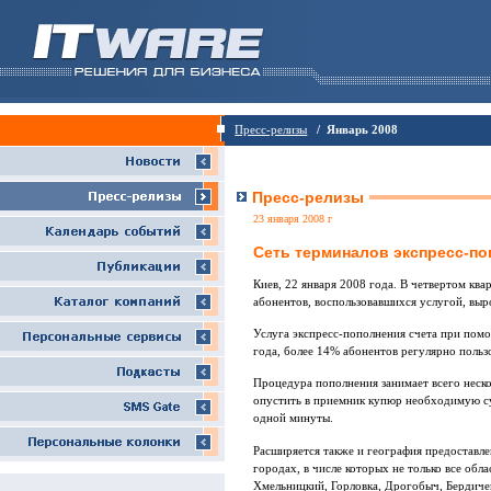
Пресс-релизы
/ Январь 2008
Пресс-релизы
23 января 2008 г
Сеть терминалов экспресс-поп
Киев, 22 января 2008 года. В четвертом ква
абонентов, воспользовавшихся услугой, выр
Услуга экспресс-пополнения счета при пом
года, более 14% абонентов регулярно поль
Процедура пополнения занимает всего неско
опустить в приемник купюр необходимую су
одной минуты.
Расширяется также и география предоставле
городах, в числе которых не только все обл
Хмельницкий, Горловка, Дрогобыч, Бердичев