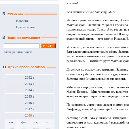
зрителей.
Волшебные сцены с Samsung G800
RSS-лента
Инициатором постановки стал молодой тала
Новости
Маттиас фон Штегманн. Мировая премьера «
Пресс-релизы
национальном театре Токио. А ее версия на 
оперного театра, позволяет всего за 60 ми
Поиск по компаниям
классической оперы – тетралогии Рихарда В
«Главное предназначение этой постановки – 
Благодаря уникальному камерофону Samsung
Расширенный поиск
нас появилась возможность провести связь
реальностью», – комментирует Маттиас фо
Архив пресс-релизов
Директор по маркетингу компании Samsung E
совместная работа с Венским государствен
2002 г
Samsung mobile уникальные возможности.
2003 г
«Мы очень гордимся тем, что смогли внести 
2004 г
Майер-Пернек. – Многогранность талантов 
антураж оперы и прекрасно подходят для и
2005 г
2006 г
По сценарию, устройство делает снимок сп
2007 г
Зигфриду, который должен прийти и спасти
2008 г
Samsung G800 – это уникальный камерофон 
янв
фев
мар
апр
оптическим зумом, ксеноновой вспышкой, с
возможностей.
май
июн
июл
авг