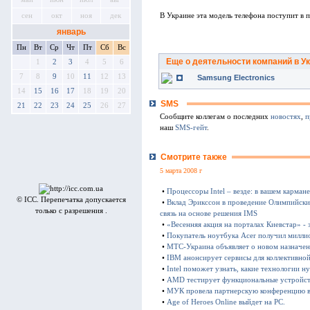
В Украине эта модель телефона поступит в 
сен
окт
ноя
дек
январь
Пн
Вт
Ср
Чт
Пт
Сб
Вс
Еще о деятельности компаний в У
1
2
3
4
5
6
7
8
9
10
11
12
13
Samsung Electronics
14
15
16
17
18
19
20
SMS
21
22
23
24
25
26
27
Сообщите коллегам о последних
новостях
,
п
наш
SMS-гейт
.
Смотрите также
5 марта 2008 г
•
Процессоры Intel – везде: в вашем карман
© ICC. Перепечатка допускается
•
Вклад Эрикссон в проведение Олимпийски
только с разрешения .
связь на основе решения IMS
•
«Весенняя акция на порталах Киевстар» -
•
Покупатель ноутбука Acer получил милли
•
МТС-Украина объявляет о новом назначе
•
IBM анонсирует сервисы для коллективно
•
Intel поможет узнать, какие технологии
•
AMD тестирует функциональные устройст
•
МУК провела партнерскую конференцию 
•
Age of Heroes Online выйдет на PC.