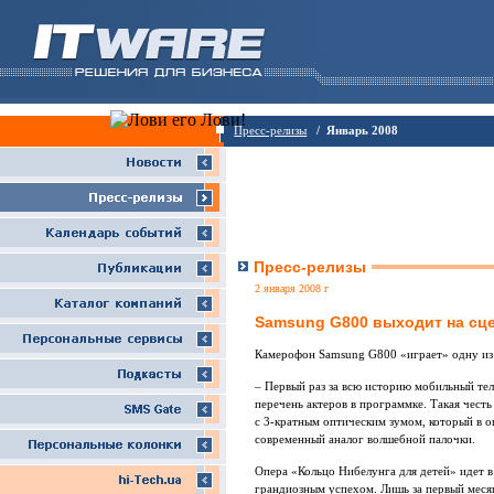
Пресс-релизы
/ Январь 2008
Пресс-релизы
2 января 2008 г
Samsung G800 выходит на сц
Камерофон Samsung G800 «играет» одну из 
– Первый раз за всю историю мобильный тел
перечень актеров в программке. Такая чест
с 3-кратным оптическим зумом, который в о
современный аналог волшебной палочки.
Опера «Кольцо Нибелунга для детей» идет в
грандиозным успехом. Лишь за первый меся